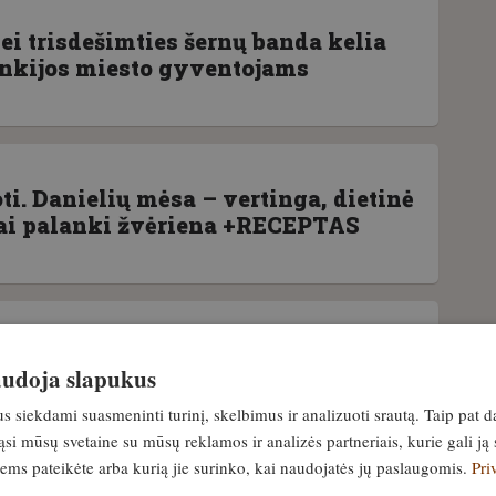
ei trisdešimties šernų banda kelia
nkijos miesto gyventojams
ti. Danielių mėsa – vertinga, dietinė
tai palanki žvėriena +RECEPTAS
Mažeika pradėjo vadovauti Žemės
naudoja slapukus
terijai
siekdami suasmeninti turinį, skelbimus ir analizuoti srautą. Taip pat d
si mūsų svetaine su mūsų reklamos ir analizės partneriais, kurie gali ją 
jiems pateikėte arba kurią jie surinko, kai naudojatės jų paslaugomis.
Pri