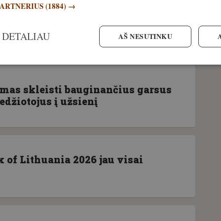
PARTNERIUS
(1884) →
us 21 000, o mes sprendžiame, kas
sis paros metas. Pokalbiai apie
 #88
 DETALIAU
AŠ NESUTINKU
imas skleisti bauginančius garsus
džiotojus į užsienį
 of Lithuania 2026 jau visai