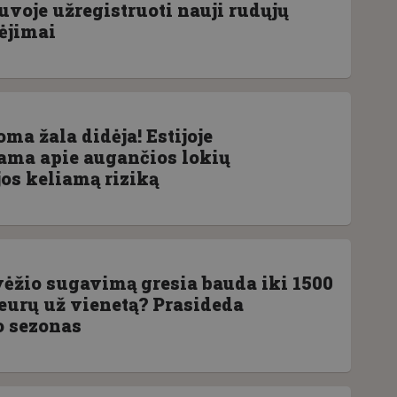
uvoje užregistruoti nauji rudųjų
bėjimai
ma žala didėja! Estijoje
ama apie augančios lokių
jos keliamą riziką
vėžio sugavimą gresia bauda iki 1500
 eurų už vienetą? Prasideda
 sezonas