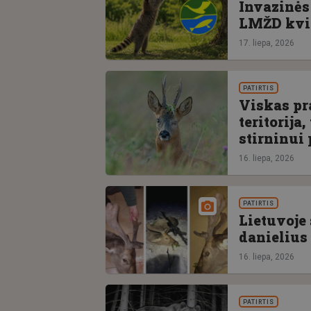
Invazinės
LMŽD kvie
17. liepa, 2026
PATIRTIS
Viskas pra
teritorija
stirninui 
16. liepa, 2026
PATIRTIS
Lietuvoje
danielius
16. liepa, 2026
PATIRTIS