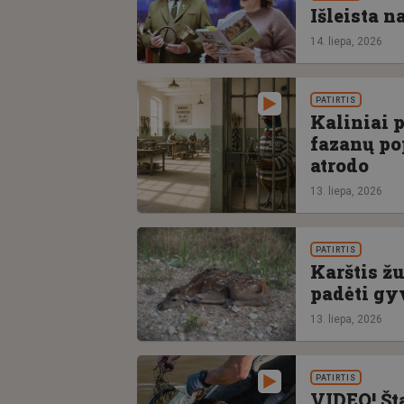
Išleista 
14. liepa, 2026
PATIRTIS
Kaliniai 
fazanų po
atrodo
13. liepa, 2026
PATIRTIS
Karštis ž
padėti gy
13. liepa, 2026
PATIRTIS
VIDEO! Št