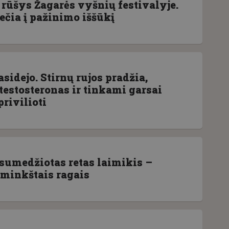
 rūšys Žagarės vyšnių festivalyje.
čia į pažinimo iššūkį
sidejo. Stirnų rujos pradžia,
, testosteronas ir tinkami garsai
privilioti
 sumedžiotas retas laimikis –
 minkštais ragais