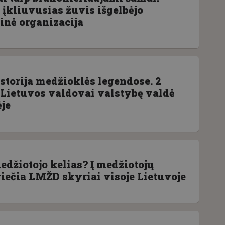
 įkliuvusias žuvis išgelbėjo
nė organizacija
storija medžioklės legendose. 2
i Lietuvos valdovai valstybę valdė
je
edžiotojo kelias? Į medžiotojų
iečia LMŽD skyriai visoje Lietuvoje