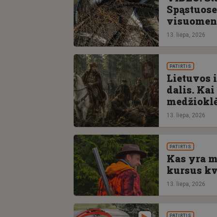
Spąstuose
visuomeni
13. liepa, 2026
PATIRTIS
Lietuvos i
dalis. Ka
medžioklė
13. liepa, 2026
PATIRTIS
Kas yra m
kursus kv
13. liepa, 2026
PATIRTIS