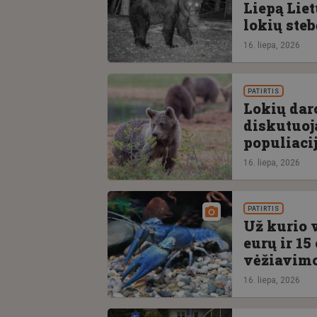
Liepą Liet
lokių ste
16. liepa, 2026
PATIRTIS
Lokių daro
diskutuoj
populiaci
16. liepa, 2026
PATIRTIS
Už kurio 
eurų ir 15
vėžiavimo
16. liepa, 2026