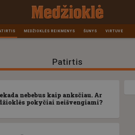
ATIRTIS
MEDŽIOKLĖS REIKMENYS
ŠUNYS
VIRTUVĖ
Patirtis
ekada nebebus kaip anksčiau. Ar
džioklės pokyčiai neišvengiami?