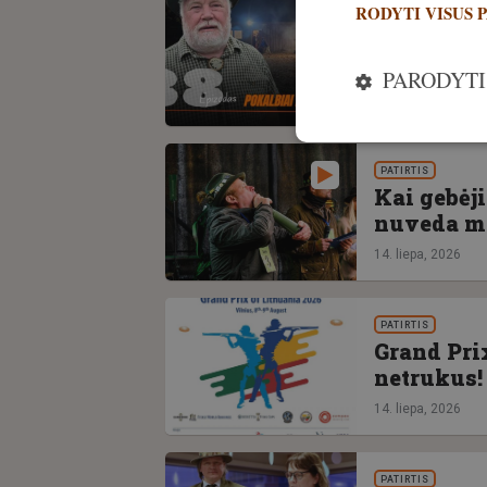
RODYTI VISUS 
Elnių min
yra tamsu
medžioklę
PARODYTI
15. liepa, 2026
PATIRTIS
Kai gebėj
nuveda me
14. liepa, 2026
PATIRTIS
Grand Prix
netrukus!
14. liepa, 2026
PATIRTIS