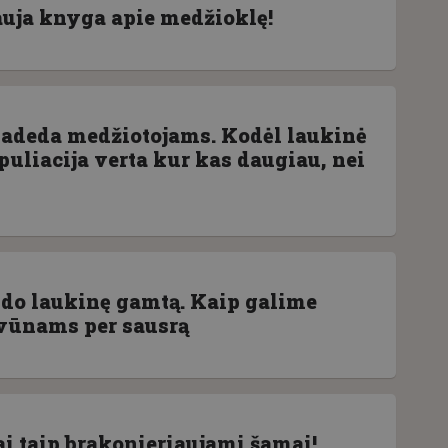
nauja knyga apie medžioklę!
padeda medžiotojams. Kodėl laukinė
puliacija verta kur kas daugiau, nei
udo laukinę gamtą. Kaip galime
vūnams per sausrą
ai taip brakonieriaujami šamai!