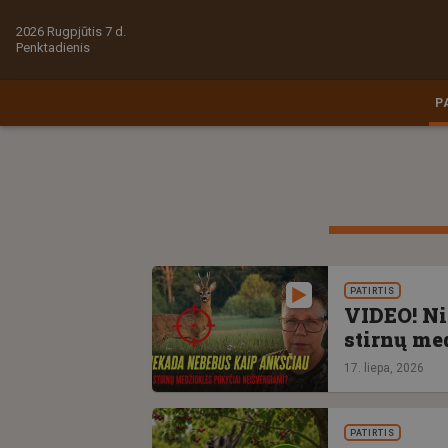
2026 Rugpjūtis 7 d.
Penktadienis
P
PATIRTIS
VIDEO! Ni
stirnų me
17. liepa, 2026
PATIRTIS