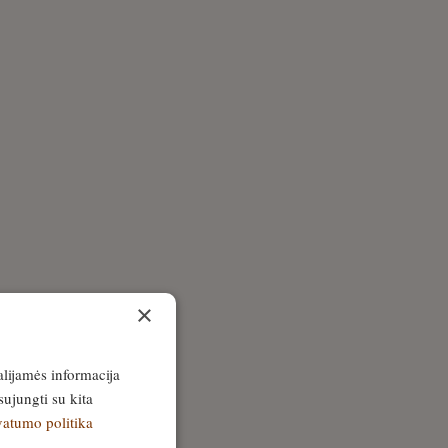
×
alijamės informacija
sujungti su kita
vatumo politika