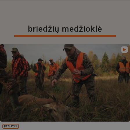
briedžių medžioklė
PATIRTIS