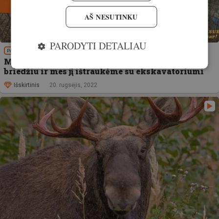
AŠ NESUTINKU
PARODYTI DETALIAU
PATIRTIS
Medžiotojos dienoraštis #16 Kaip bebras pavirto
briedžiu ir mes jį ištraukėme su ekskavatoriumi
Išskirtinis
20. rugsėjis, 2022