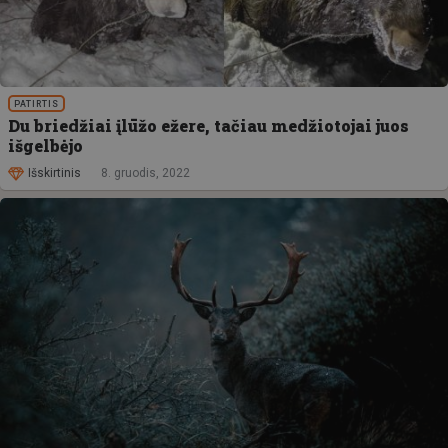
PATIRTIS
Du briedžiai įlūžo ežere, tačiau medžiotojai juos
išgelbėjo
Išskirtinis
8. gruodis, 2022