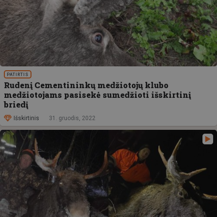
PATIRTIS
Rudenį Cementininkų medžiotojų klubo
medžiotojams pasisekė sumedžioti išskirtinį
briedį
Išskirtinis
31. gruodis, 2022