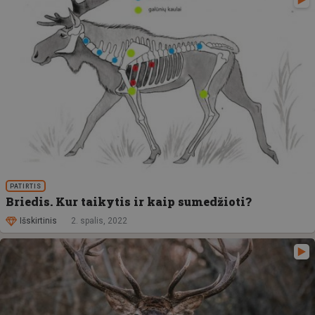
PATIRTIS
Briedis. Kur taikytis ir kaip sumedžioti?
Išskirtinis
2. spalis, 2022