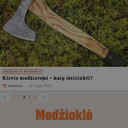
MEDŽIOKLĖS REIKMENYS
Kirvis medžiotojui – kaip išsirinkti?
Išskirtinis
20. liepa, 2022
1
2
3
4
5