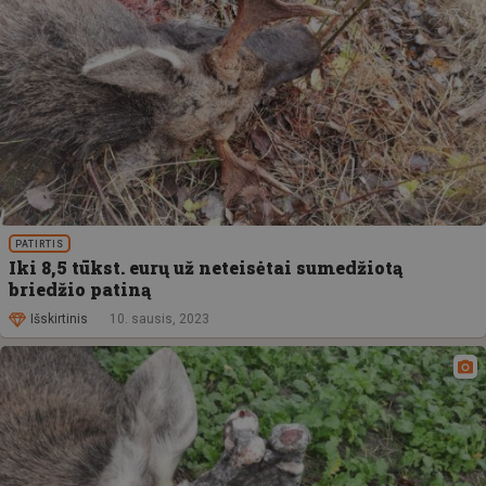
PATIRTIS
Iki 8,5 tūkst. eurų už neteisėtai sumedžiotą
briedžio patiną
Išskirtinis
10. sausis, 2023