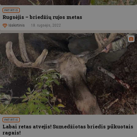
PATIRTIS
Rugsėjis – briedžių rujos metas
Išskirtinis
18. rugsėjis, 2022
PATIRTIS
Labai retas atvejis! Sumedžiotas briedis pūkuotais
ragais!