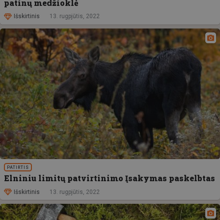
patinų medžioklė
Išskirtinis
13. rugpjūtis, 2022
PATIRTIS
Elniniu limitų patvirtinimo Įsakymas paskelbtas
Išskirtinis
13. rugpjūtis, 2022