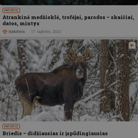
PATIRTIS
Atrankinė medžioklė, trofėjai, parodos – skaičiai,
datos, mintys
Išskirtinis
17. lapkritis, 2022
PATIRTIS
Briedis – didžiausias ir įspūdingiausias