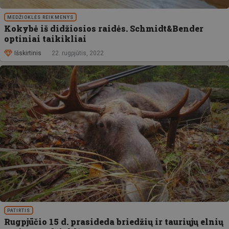
MEDŽIOKLĖS REIKMENYS
Kokybė iš didžiosios raidės. Schmidt&Bender
optiniai taikikliai
Išskirtinis
22. rugpjūtis, 2022
PATIRTIS
Rugpjūčio 15 d. prasideda briedžių ir tauriųjų elnių