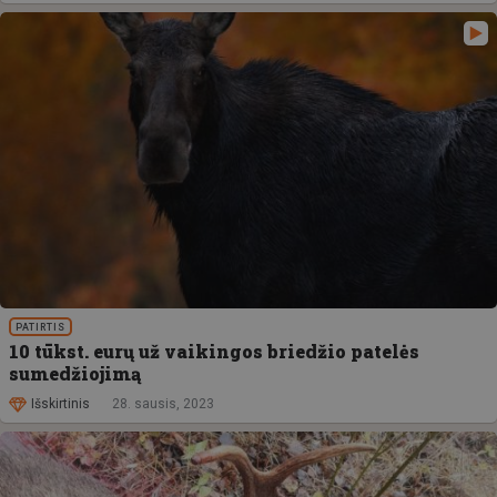
PATIRTIS
10 tūkst. eurų už vaikingos briedžio patelės
sumedžiojimą
Išskirtinis
28. sausis, 2023