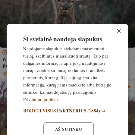
×
Ši svetainė naudoja slapukus
Naudojame slapukus siekdami suasmeninti
PATIRTIS
turinį, skelbimus ir analizuoti srautą. Taip pat
Ar elnių ir briedžių sumedžioti leidžiama vis dar
dalijamės informacija apie jūsų naudojimąsi
per mažai?
mūsų svetaine su mūsų reklamos ir analizės
Išskirtinis
22. rugsėjis, 2022
partneriais, kurie gali ją sujungti su kita
informacija, kurią jiems pateikėte arba kurią jie
surinko, kai naudojatės jų paslaugomis.
Privatumo politika
RODYTI VISUS PARTNERIUS
(1884) →
AŠ SUTINKU