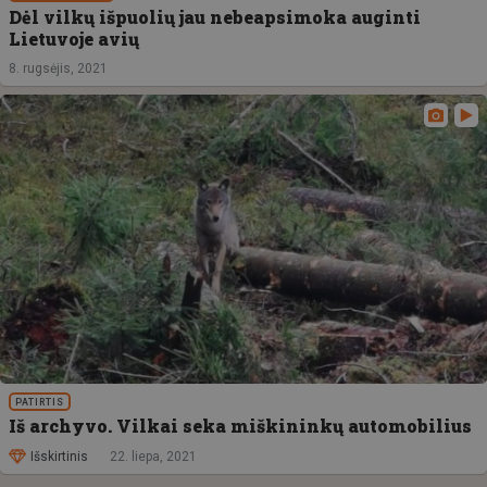
Dėl vilkų išpuolių jau nebeapsimoka auginti
Lietuvoje avių
8. rugsėjis, 2021
PATIRTIS
Iš archyvo. Vilkai seka miškininkų automobilius
Išskirtinis
22. liepa, 2021