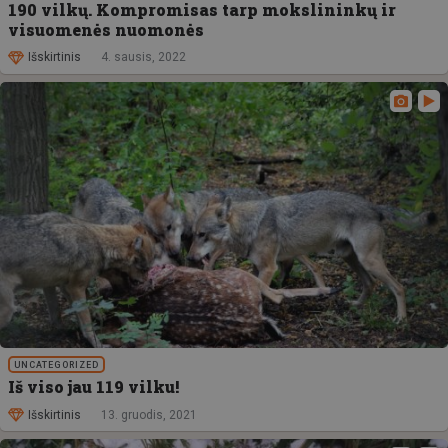
190 vilkų. Kompromisas tarp mokslininkų ir
visuomenės nuomonės
Išskirtinis
4. sausis, 2022
UNCATEGORIZED
Iš viso jau 119 vilku!
Išskirtinis
13. gruodis, 2021