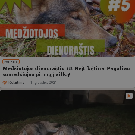
PATIRTIS
Medžiotojos dienoraštis #5. Neįtikėtina! Pagaliau
sumedžiojau pirmąjį vilką!
Išskirtinis
1. gruodis, 2021