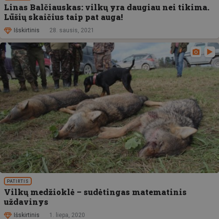
Linas Balčiauskas: vilkų yra daugiau nei tikima.
Lūšių skaičius taip pat auga!
Išskirtinis
28. sausis, 2021
PATIRTIS
Vilkų medžioklė – sudėtingas matematinis
uždavinys
Išskirtinis
1. liepa, 2020