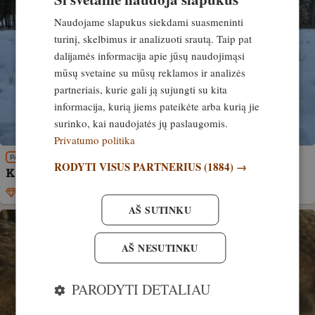
Naudojame slapukus siekdami suasmeninti
turinį, skelbimus ir analizuoti srautą. Taip pat
dalijamės informacija apie jūsų naudojimąsi
mūsų svetaine su mūsų reklamos ir analizės
partneriais, kurie gali ją sujungti su kita
informacija, kurią jiems pateikėte arba kurią jie
surinko, kai naudojatės jų paslaugomis.
Privatumo politika
PATIRTIS
RODYTI VISUS PARTNERIUS
(1884) →
Kaip atskirti – vilko ar šuns pėdsakas?
Išskirtinis
1. gegužė, 2021
AŠ SUTINKU
AŠ NESUTINKU
PARODYTI DETALIAU