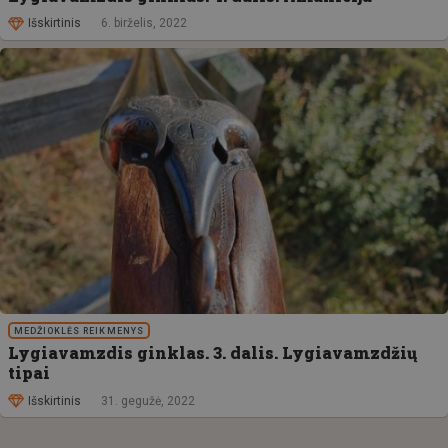
Išskirtinis
6. birželis, 2022
MEDŽIOKLĖS REIKMENYS
Lygiavamzdis ginklas. 3. dalis. Lygiavamzdžių
tipai
Išskirtinis
31. gegužė, 2022