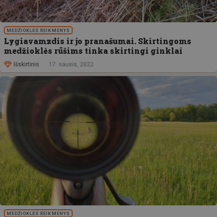
MEDŽIOKLĖS REIKMENYS
Lygiavamzdis ir jo pranašumai. Skirtingoms
medžioklės rūšims tinka skirtingi ginklai
Išskirtinis
17. sausis, 2022
MEDŽIOKLĖS REIKMENYS