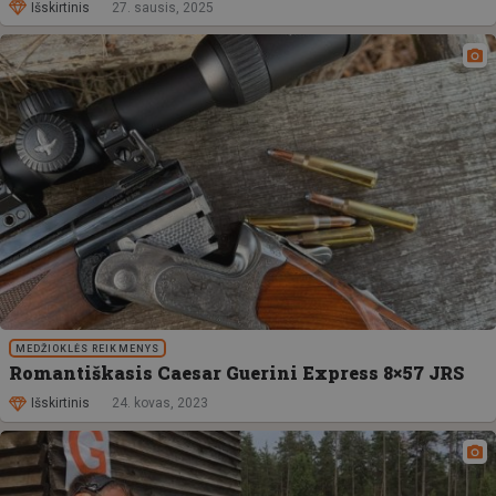
Išskirtinis
27. sausis, 2025
MEDŽIOKLĖS REIKMENYS
Romantiškasis Caesar Guerini Express 8×57 JRS
Išskirtinis
24. kovas, 2023