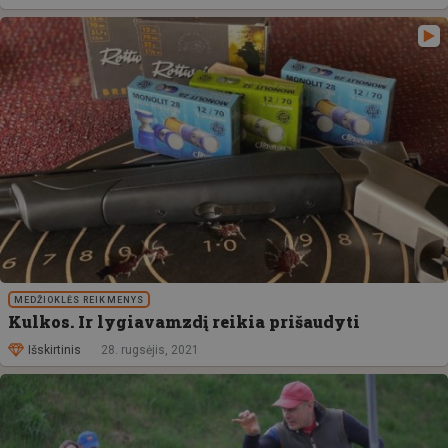
MEDŽIOKLĖS REIKMENYS
Kulkos. Ir lygiavamzdį reikia prišaudyti
Išskirtinis
28. rugsėjis, 2021