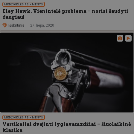
MEDŽIOKLĖS REIKMENYS
Eley Hawk. Vienintelė problema – norisi šaudyti
daugiau!
Išskirtinis
27. liepa, 2020
MEDŽIOKLĖS REIKMENYS
Vertikaliai dvejinti lygiavamzdžiai – šiuolaikinė
klasika