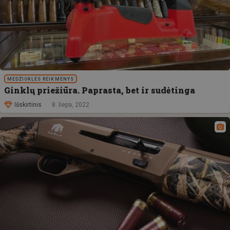
MEDŽIOKLĖS REIKMENYS
Ginklų priežiūra. Paprasta, bet ir sudėtinga
Išskirtinis
8. liepa, 2022