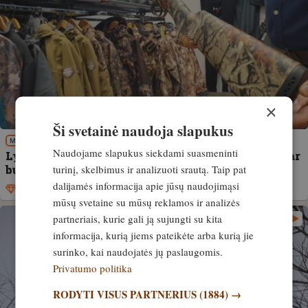
×
Ši svetainė naudoja slapukus
MEDŽIOKLĖS REIKMENYS
Naudojame slapukus siekdami suasmeninti
Lygiavamzdis ginklas. 2. dalis. Kaip nustatyti, ar
turinį, skelbimus ir analizuoti srautą. Taip pat
buožė tinka?
dalijamės informacija apie jūsų naudojimąsi
Išskirtinis
26. gegužė, 2022
mūsų svetaine su mūsų reklamos ir analizės
partneriais, kurie gali ją sujungti su kita
informacija, kurią jiems pateikėte arba kurią jie
surinko, kai naudojatės jų paslaugomis.
Privatumo politika
RODYTI VISUS PARTNERIUS
(1884) →