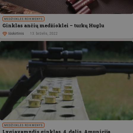
MEDŽIOKLĖS REIKMENYS
Ginklas ančių medžioklei – turkų Huglu
Išskirtinis
13. birželis, 2022
MEDŽIOKLĖS REIKMENYS
Lygiavamzdis ginklas. 4. dalis. Amunicija