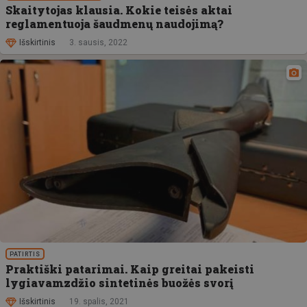
Skaitytojas klausia. Kokie teisės aktai
reglamentuoja šaudmenų naudojimą?
Išskirtinis
3. sausis, 2022
PATIRTIS
Praktiški patarimai. Kaip greitai pakeisti
lygiavamzdžio sintetinės buožės svorį
Išskirtinis
19. spalis, 2021