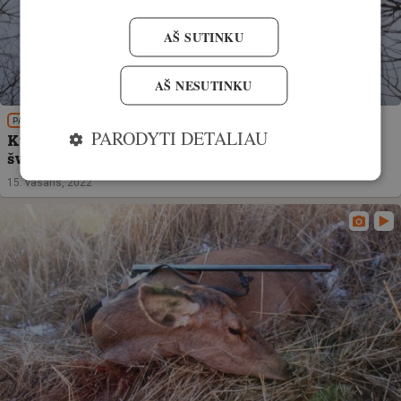
AŠ SUTINKU
AŠ NESUTINKU
PATIRTIS
PARODYTI DETALIAU
Kur ir kokioje medžioklėje dar galima naudoti
švininius šratus?
15. vasaris, 2022