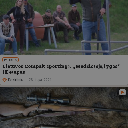
PATIRTIS
Lietuvos Compak sporting® ,,Medžiotojų lygos“
IX etapas
Išskirtinis
23. liepa, 2021