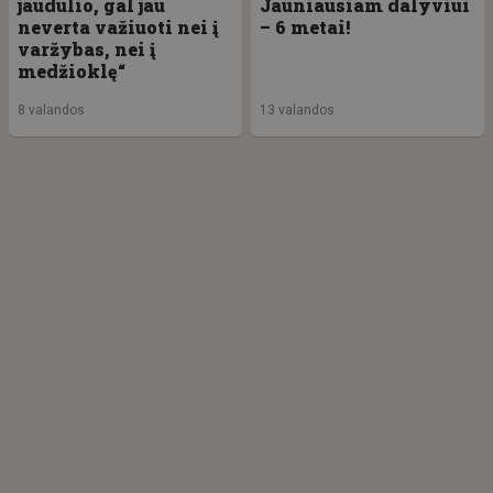
jaudulio, gal jau
Jauniausiam dalyviui
neverta važiuoti nei į
– 6 metai!
varžybas, nei į
medžioklę“
8 valandos
13 valandos