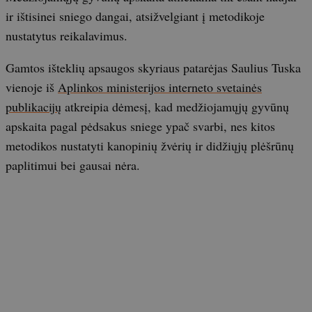
ir ištisinei sniego dangai, atsižvelgiant į metodikoje
nustatytus reikalavimus.
Gamtos išteklių apsaugos skyriaus patarėjas Saulius Tuska
vienoje iš
Aplinkos ministerijos interneto svetainės
publikacijų
atkreipia dėmesį, kad medžiojamųjų gyvūnų
apskaita pagal pėdsakus sniege ypač svarbi, nes kitos
metodikos nustatyti kanopinių žvėrių ir didžiųjų plėšrūnų
paplitimui bei gausai nėra.