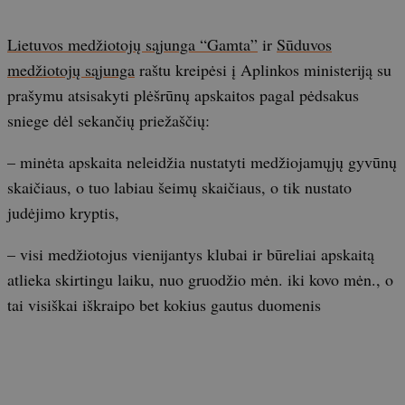
Lietuvos medžiotojų sąjunga “Gamta”
ir
Sūduvos
medžiotojų sąjunga
raštu kreipėsi į Aplinkos ministeriją su
prašymu atsisakyti plėšrūnų apskaitos pagal pėdsakus
sniege dėl sekančių priežaščių:
– minėta apskaita neleidžia nustatyti medžiojamųjų gyvūnų
skaičiaus, o tuo labiau šeimų skaičiaus, o tik nustato
judėjimo kryptis,
– visi medžiotojus vienijantys klubai ir būreliai apskaitą
atlieka skirtingu laiku, nuo gruodžio mėn. iki kovo mėn., o
tai visiškai iškraipo bet kokius gautus duomenis