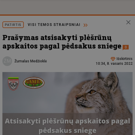
VISI TEMOS STRAIPSNIAI
PATIRTIS
Prašymas atsisakyti plėšrūnų
apskaitos pagal pėdsakus sniege
0
Išskirtinis
ŽM
Žurnalas Medžioklė
10:34, 8. vasaris 2022