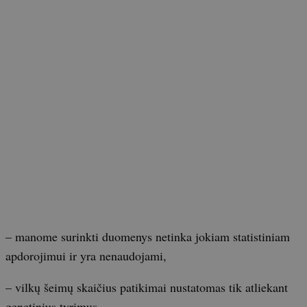
– manome surinkti duomenys netinka jokiam statistiniam
apdorojimui ir yra nenaudojami,
– vilkų šeimų skaičius patikimai nustatomas tik atliekant
genetinius tyrimus