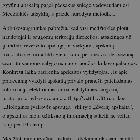
gyvūnų apskaitą pagal pėdsakus sniege vadovaudamiesi
Medžioklės taisyklių 5 priede nurodyta metodika.
Aplinkosaugininkai pabrėžia, kad visi medžioklės plotų
naudotojai ir saugomų teritorijų direkcijos, atsakingos už
gamtinio rezervato apsaugą ir tvarkymą, apskaitą
maršrutuose turi atlikti vieną kartą per medžioklės sezoną
esant tinkamoms sąlygoms nuo gruodžio iki kovo pabaigos.
Konkretų laiką pasirenka apskaitos vykdytojas. Jis apie
pradedamą vykdyti apskaitą privalo pranešti pateikdamas
informaciją elektronine forma Valstybinės saugomų
teritorijų tarnybos svetainėje (http://vstt.lrv.lt) rubrikos
„Biologinės įvairovės apsauga“ skiltyje „Žvėrių apskaita“,
o apskaitos metu užfiksuotą informaciją sukelti ne vėliau
kaip per 10 dienų.
Medžiojamųjų gyvūnų apskaita atliekama tik esant naujai