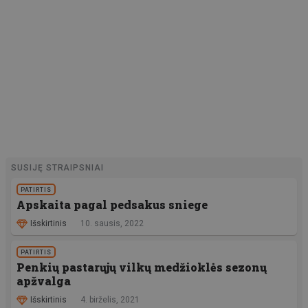
SUSIJĘ STRAIPSNIAI
PATIRTIS
Apskaita pagal pedsakus sniege
Išskirtinis
10. sausis, 2022
PATIRTIS
Penkių pastarųjų vilkų medžioklės sezonų
apžvalga
Išskirtinis
4. birželis, 2021