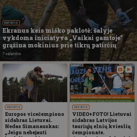
PATIRTIS
Ekranus keis miško paklotė: šalyje
vykdoma iniciatyva „Vaikai gamtoje“
grąžina mokinius prie tikrų patirčių
7 valandos
PATIRTIS
PATIRTIS
Europos vicečempiono
VIDEO+FOTO! Lietuvai
sidabras Lietuvai.
sidabras Latvijos
Nedas Simanauskas:
tauriųjų elnių kvieslių
„Jeigu nebejauti
čempionate.