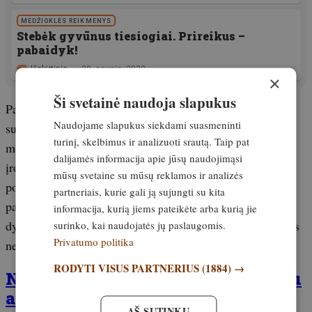
MEDŽIOKLĖS REIKMENYS
Stebėk gyvūnus tiesiogiai. Prireikus –
pabaidyk!
Išskirtinis
29. sausis, 2022
×
Ši svetainė naudoja slapukus
Palyginimui, Latvije plėšrūnai skaičiuojami naudojant
Naudojame slapukus siekdami suasmeninti
sumedžiotų vilkų ir lūšių audinių mėginius bei renkant
turinį, skelbimus ir analizuoti srautą. Taip pat
medžiotojų pranešimus apie pėdsakus ir kitus buvimo
dalijamės informacija apie jūsų naudojimąsi
įrodymus. Lietuvos mokslininkai tuo pačiu metodu vilkų
mūsų svetaine su mūsų reklamos ir analizės
populiaciją tiria jau kelerius metus. Reikėtų nustatyti
partneriais, kurie gali ją sujungti su kita
patikimesnę nei šiuo metu taikoma lūšių populiacijos
informacija, kurią jiems pateikėte arba kurią jie
dydžio nustatymo tvarką. Įtariama, kad pateikti duomenys
surinko, kai naudojatės jų paslaugomis.
Privatumo politika
neatitinka realaus lūšių skaičiaus Lietuvoje.
RODYTI VISUS PARTNERIUS
(1884) →
Norite nusipirkti žurnalą internetu
arba jį užsiprenumeruoti?
AŠ SUTINKU