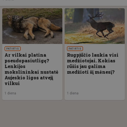
PATIRTIS
PATIRTIS
Ar vilkai platina
Rugpjūčio laukia visi
pseudopasiutligę?
medžiotojai. Kokias
Lenkijos
rūšis jau galima
mokslininkai nustatė
medžioti šį mėnesį?
Aujeskio ligos atvejį
vilkui
1 diena
1 diena