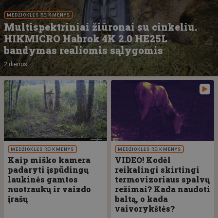
MEDŽIOKLĖS REIKMENYS
Multispektriniai žiūronai su cinkeliu.
HIKMICRO Habrok 4K 2.0 HE25L
bandymas realiomis sąlygomis
2 dienos
MEDŽIOKLĖS REIKMENYS
MEDŽIOKLĖS REIKMENYS
Kaip miško kamera
VIDEO! Kodėl
padaryti įspūdingų
reikalingi skirtingi
laukinės gamtos
termovizoriaus spalvų
nuotraukų ir vaizdo
režimai? Kada naudoti
įrašų
baltą, o kada
vaivorykštės?