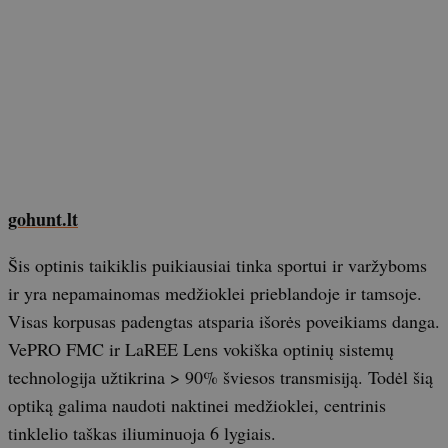
gohunt.lt
Šis optinis taikiklis puikiausiai tinka sportui ir varžyboms
ir yra nepamainomas medžioklei prieblandoje ir tamsoje.
Visas korpusas padengtas atsparia išorės poveikiams danga.
VePRO FMC ir LaREE Lens vokiška optinių sistemų
technologija užtikrina > 90% šviesos transmisiją. Todėl šią
optiką galima naudoti naktinei medžioklei, centrinis
tinklelio taškas iliuminuoja 6 lygiais.