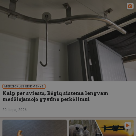
MEDŽIOKLĖS REIKMENYS
Kaip per sviestą. Bėgių sistema lengvam
medžiojamojo gyvūno perkėlimui
30. liepa, 2026