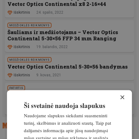
Vector Optics Continental x8 2-16×44
Išskirtinis
24. spalis, 2022
MEDŽIOKLĖS REIKMENYS
Šauliams ir medžiotojams – Vector Optics
Continental 5-30×56 FFP 34 mm Ranging
Išskirtinis
19. balandis, 2022
MEDŽIOKLĖS REIKMENYS
Vector Optics Continental 5-30×56 bandymas
Išskirtinis
9. kovas, 2021
PATIRTIS
Šūvis iš 390 metrų. Etikos ir technikos
×
klausimas
Ši svetainė naudoja slapukus
Išskirtinis
6. spalis, 2022
Naudojame slapukus siekdami suasmeninti
turinį, skelbimus ir analizuoti srautą. Taip pat
dalijamės informacija apie jūsų naudojimąsi
mūsų svetaine su mūsų reklamos ir analizės