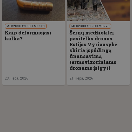
MEDŽIOKLĖS REIKMENYS
MEDŽIOKLĖS REIKMENYS
Kaip deformuojasi
Šernų medžioklei
kulka?
pasitelks dronus.
Estijos Vyriausybė
skiria įspūdingą
finansavimą
termovizoriniams
dronams įsigyti
23. liepa, 2026
21. liepa, 2026