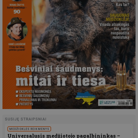
SUSIJĘ STRAIPSNIAI
MEDŽIOKLĖS REIKMENYS
Universalusis medžiotojo pagalbininkas –