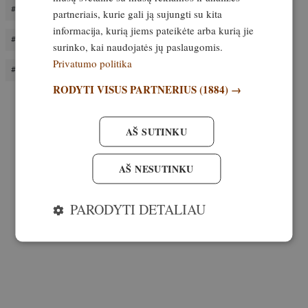
MEDŽIOKLĖS OPTIKA
OPTINIS TAIKIKLIS
partneriais, kurie gali ją sujungti su kita
informacija, kurią jiems pateikėte arba kurią jie
VECTOR CONTINENTAL 1-6×24 HUNTING SFP
surinko, kai naudojatės jų paslaugomis.
Privatumo politika
VECTOR OPTICS
RODYTI VISUS PARTNERIUS
(1884) →
AŠ SUTINKU
AŠ NESUTINKU
PARODYTI DETALIAU