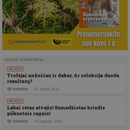
SUSIJĘ STRAIPSNIAI
PATIRTIS
Trofėjai anksčiau ir dabar. Ar selekcija duoda
rezultatų?
Išskirtinis
31. spalis, 2022
PATIRTIS
Labai retas atvejis! Sumedžiotas briedis
pūkuotais ragais!
Išskirtinis
14. rugsėjis, 2022