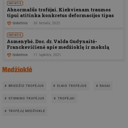
PATIRTIS
Abnormalūs trofėjai. Kiekvienam traumos
tipui atitinka konkretus deformacijos tipas
Išskirtinis
30. birželis, 2022
PATIRTIS
Asmenybė. Doc. dr. Valda Gudynaitė-
Franckevičienė apie medžioklę ir mokslą
Išskirtinis
11. lapkritis, 2021
BRIEDŽIO TROFĖJUS
ELNIO TROFĖJUS
RAGAI
STIRNINO TROFĖJUS
TROFĖJAI
TROFĖJŲ MEDŽIOKLĖ