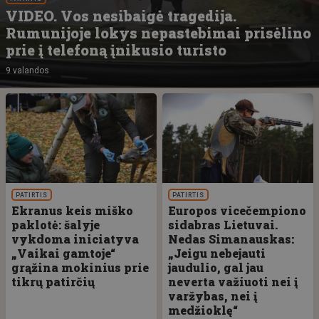
VIDEO. Vos nesibaigė tragedija.
Rumunijoje lokys nepastebimai prisėlino
prie į telefoną įnikusio turisto
9 valandos
PATIRTIS
PATIRTIS
Ekranus keis miško
Europos vicečempiono
paklotė: šalyje
sidabras Lietuvai.
vykdoma iniciatyva
Nedas Simanauskas:
„Vaikai gamtoje“
„Jeigu nebejauti
grąžina mokinius prie
jaudulio, gal jau
tikrų patirčių
neverta važiuoti nei į
varžybas, nei į
medžioklę“