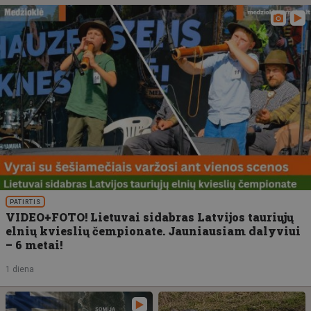
PATIRTIS
VIDEO+FOTO! Lietuvai sidabras Latvijos tauriųjų
elnių kvieslių čempionate. Jauniausiam dalyviui
– 6 metai!
1 diena