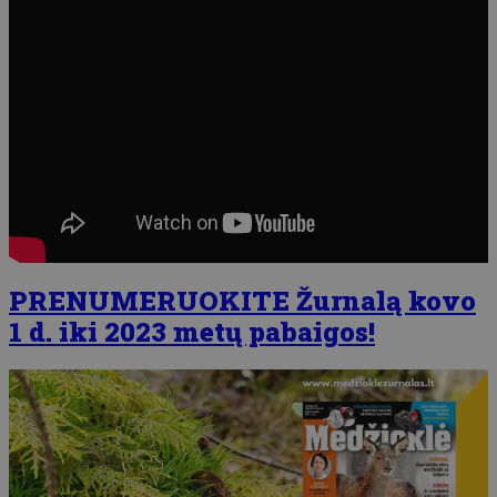
PRENUMERUOKITE Žurnalą kovo
1 d. iki 2023 metų pabaigos!