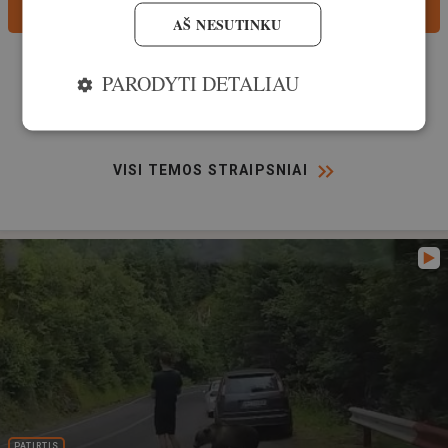
Komentuok
AŠ NESUTINKU
Rekomenduok šį straipsnį
PARODYTI DETALIAU
VISI TEMOS STRAIPSNIAI
PATIRTIS