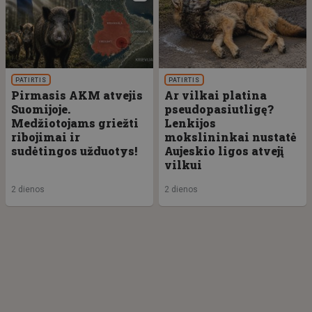
PATIRTIS
PATIRTIS
Pirmasis AKM atvejis
Ar vilkai platina
Suomijoje.
pseudopasiutligę?
Medžiotojams griežti
Lenkijos
ribojimai ir
mokslininkai nustatė
sudėtingos užduotys!
Aujeskio ligos atvejį
vilkui
2 dienos
2 dienos