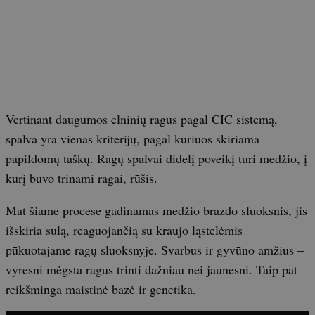
Vertinant daugumos elninių ragus pagal CIC sistemą,
spalva yra vienas kriterijų, pagal kuriuos skiriama
papildomų taškų. Ragų spalvai didelį poveikį turi medžio, į
kurį buvo trinami ragai, rūšis.
Mat šiame procese gadinamas medžio brazdo sluoksnis, jis
išskiria sulą, reaguojančią su kraujo ląstelėmis
pūkuotajame ragų sluoksnyje. Svarbus ir gyvūno amžius –
vyresni mėgsta ragus trinti dažniau nei jaunesni. Taip pat
reikšminga maistinė bazė ir genetika.