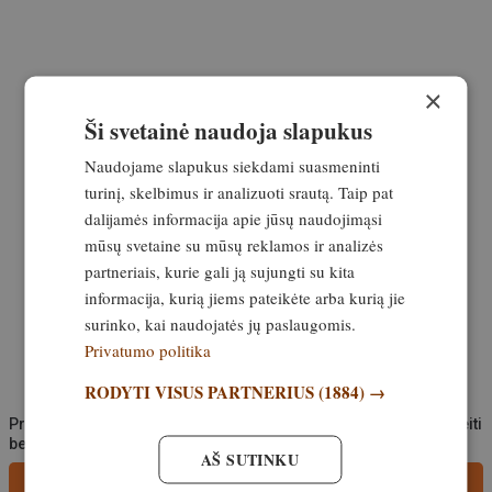
×
Ši svetainė naudoja slapukus
Naudojame slapukus siekdami suasmeninti
turinį, skelbimus ir analizuoti srautą. Taip pat
dalijamės informacija apie jūsų naudojimąsi
mūsų svetaine su mūsų reklamos ir analizės
partneriais, kurie gali ją sujungti su kita
informacija, kurią jiems pateikėte arba kurią jie
surinko, kai naudojatės jų paslaugomis.
Privatumo politika
RODYTI VISUS PARTNERIUS
(1884) →
Prašome komentuoti mandagiai, nekurstyti neapykantos ir apsieiti
be keiksmažodžių.
AŠ SUTINKU