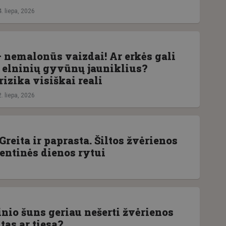
. liepa, 2026
 nemalonūs vaizdai! Ar erkės gali
 elninių gyvūnų jauniklius?
rizika visiškai reali
. liepa, 2026
Greita ir paprasta. Šiltos žvėrienos
ventinės dienos rytui
nio šuns geriau nešerti žvėrienos
tas ar tiesa?