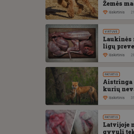
Žemės mag
Išskirtinis
21
VIRTUVĖ
Laukinės 
ligų preve
Išskirtinis
28
PATIRTIS
Aistringa
kurių ne
Išskirtinis
3
PATIRTIS
Latvijoje
gyvulį te