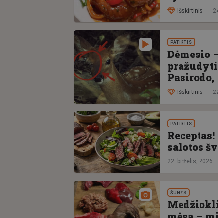
Išskirtinis
24
PATIRTIS
Dėmesio –
pražudyti
Pasirodo, 
Išskirtinis
22
PATIRTIS
Receptas! 
salotos š
22. birželis, 2026
ŠUNYS
Medžiokli
mėsa – mi