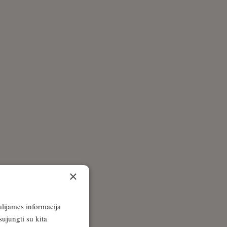
×
alijamės informacija
sujungti su kita