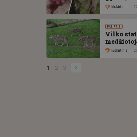
Išskirtinis
2
PATIRTIS
Vilko sta
medžiotoj
Išskirtinis
2
1
2
3