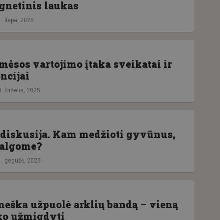
netinis laukas
. liepa, 2025
mėsos vartojimo įtaka sveikatai ir
ncijai
. birželis, 2025
 diskusija. Kam medžioti gyvūnus,
valgome?
1. gegužė, 2025
 meška užpuolė arklių bandą – vieną
ko užmigdyti