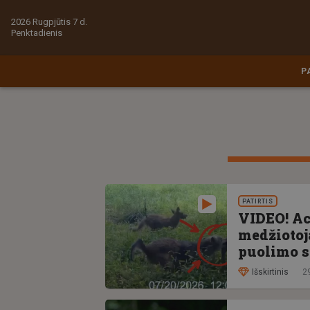
2026 Rugpjūtis 7 d.
Penktadienis
P
PATIRTIS
VIDEO! Ac
medžiotoj
puolimo s
Išskirtinis
29