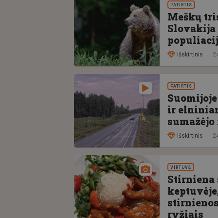
PATIRTIS
Meškų tri
Slovakija 
populiaci
Išskirtinis
24
PATIRTIS
Suomijoje
ir elnini
sumažėjo 
Išskirtinis
24
VIRTUVĖ
Stirniena
keptuvėje,
stirnienos
ryžiais