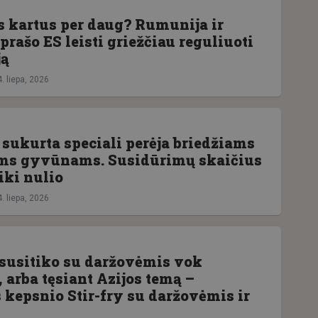
s kartus per daug? Rumunija ir
prašo ES leisti griežčiau reguliuoti
ją
. liepa, 2026
 sukurta speciali perėja briedžiams
ams gyvūnams. Susidūrimų skaičius
iki nulio
. liepa, 2026
 susitiko su daržovėmis vok
 arba tęsiant Azijos temą –
 kepsnio Stir-fry su daržovėmis ir