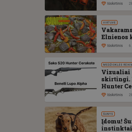
Išskirtinis
28
VIRTUVĖ
Vakarams, 
Elnienos 
Išskirtinis
6.
MEDŽIOKLĖS REIK
Vizualiai
skirtingi.
Hunter Ce
Išskirtinis
28
ŠUNYS
Įdomu! Šu
instinktai