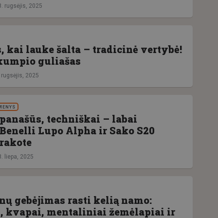
. rugsėjis, 2025
kai lauke šalta – tradicinė vertybė!
kumpio guliašas
 rugsėjis, 2025
MENYS
 panašūs, techniškai – labai
 Benelli Lupo Alpha ir Sako S20
rakote
. liepa, 2025
nų gebėjimas rasti kelią namo:
, kvapai, mentaliniai žemėlapiai ir