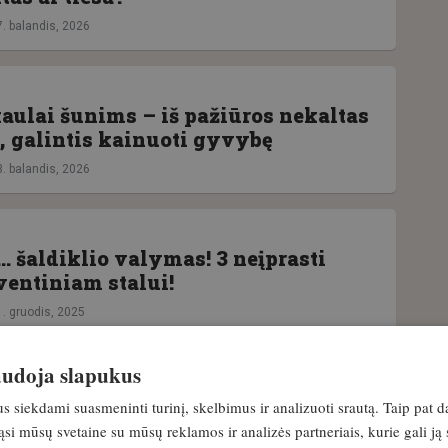
7. balandis, 2026
kaulai šunims – iš pažiūros nekaltas
, galintis kainuoti gyvybę
3. balandis, 2026
… šaldiklio valymas! 3 neįprasti
ventiniam stalui!
1. gruodis, 2025
naudoja slapukus
MENYS
ikiklis, kuris vystosi kartu su
siekdami suasmeninti turinį, skelbimus ir analizuoti srautą. Taip pat d
u. Swarovski Z8i+ naujoji karta
si mūsų svetaine su mūsų reklamos ir analizės partneriais, kurie gali ją 