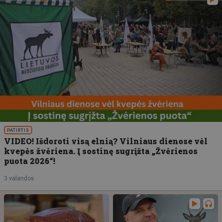
PATIRTIS
VIDEO! Išdoroti visą elnią? Vilniaus dienose vėl
kvepės žvėriena. Į sostinę sugrįžta „Žvėrienos
puota 2026“!
3 valandos