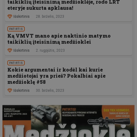
taikiklių įteisinimą medžioklėje, rodo LRT
eteryje sukurta apklausa!
Išskirtinis
28. birželis, 2023
PATIRTIS
Ką VMVT mano apie naktinio matymo
taikiklių įteisinimą medžioklei
Išskirtinis
2. rugpjūtis, 2023
PATIRTIS
Kokie argumentai ir kodėl kai kurie
medžiotojai yra prieš? Pokalbiai apie
medžioklę #58
Išskirtinis
30. birželis, 2023