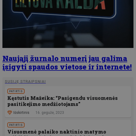
Naująjį žurnalo numerį jau galima
įsigyti spaudos vietose ir internete!
SUSIJĘ STRAIPSNIAI
PATIRTIS
Kęstutis Mažeika: “Pasigendu visuomenės
pasitikejimo medžiotojams”
Išskirtinis
16. gegužė, 2023
PATIRTIS
Visuomenė palaiko naktinio matymo