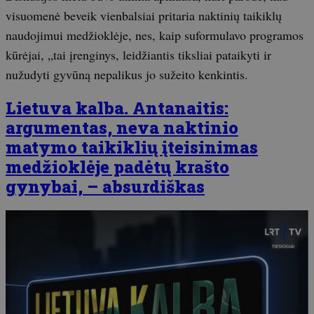
visuomenė beveik vienbalsiai pritaria naktinių taikiklų
naudojimui medžioklėje, nes, kaip suformulavo programos
kūrėjai, „tai įrenginys, leidžiantis tiksliai pataikyti ir
nužudyti gyvūną nepalikus jo sužeito kenkintis.
Lietuva kalba. Antanaitis:
argumentas, neva naktinio
matymo taikiklių įteisinimas
medžioklėje padėtų krašto
gynybai, – absurdiškas