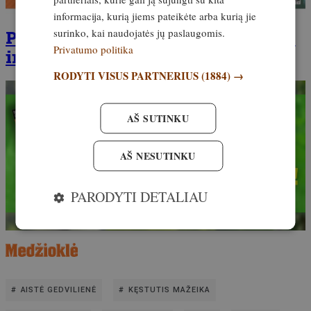
informacija, kurią jiems pateikėte arba kurią jie
surinko, kai naudojatės jų paslaugomis.
Prenumeruokite žurnalą tiesiogiai
Privatumo politika
internetu!
RODYTI VISUS PARTNERIUS
(1884) →
AŠ SUTINKU
AŠ NESUTINKU
PARODYTI DETALIAU
AISTĖ GEDVILIENĖ
KĘSTUTIS MAŽEIKA