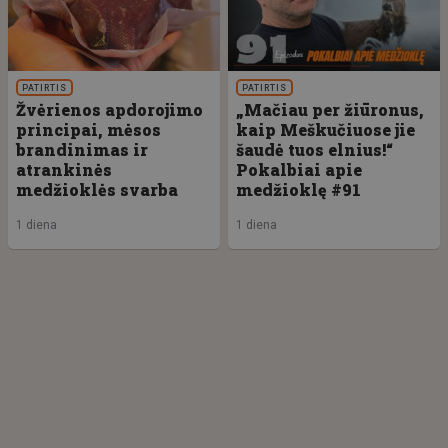
PATIRTIS
PATIRTIS
Žvėrienos apdorojimo
„Mačiau per žiūronus,
principai, mėsos
kaip Meškučiuose jie
brandinimas ir
šaudė tuos elnius!“
atrankinės
Pokalbiai apie
medžioklės svarba
medžioklę #91
1 diena
1 diena