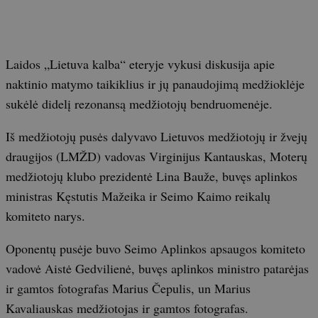
Laidos „Lietuva kalba“ eteryje vykusi diskusija apie
naktinio matymo taikiklius ir jų panaudojimą medžioklėje
sukėlė didelį rezonansą medžiotojų bendruomenėje.
Iš medžiotojų pusės dalyvavo Lietuvos medžiotojų ir žvejų
draugijos (LMŽD) vadovas Virginijus Kantauskas, Moterų
medžiotojų klubo prezidentė Lina Bauže, buvęs aplinkos
ministras Kęstutis Mažeika ir Seimo Kaimo reikalų
komiteto narys.
Oponentų pusėje buvo Seimo Aplinkos apsaugos komiteto
vadovė Aistė Gedvilienė, buvęs aplinkos ministro patarėjas
ir gamtos fotografas Marius Čepulis, un Marius
Kavaliauskas medžiotojas ir gamtos fotografas.