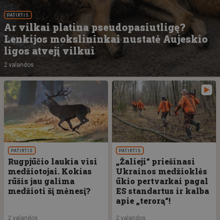
PATIRTIS
Ar vilkai platina pseudopasiutligę?
Lenkijos mokslininkai nustatė Aujeskio
ligos atvejį vilkui
2 valandos
PATIRTIS
PATIRTIS
Rugpjūčio laukia visi
„Žalieji“ priešinasi
medžiotojai. Kokias
Ukrainos medžioklės
rūšis jau galima
ūkio pertvarkai pagal
medžioti šį mėnesį?
ES standartus ir kalba
apie „terorą“!
2 valandos
2 valandos