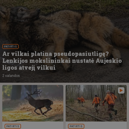
PATIRTIS
Ar vilkai platina pseudopasiutligę?
Lenkijos mokslininkai nustatė Aujeskio
ligos atvejį vilkui
2 valandos
PATIRTIS
PATIRTIS