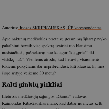
Autorius:
Juozas SKRIPKAUSKAS, ŪP korespondentas
Apie naktinių medžioklės prietaisų įteisinimą šįkart pavyko
pakalbinti beveik visą spektrą įvairiai tuo klausimu
nusistačiusių pašnekovų: nuo kategoriškų „prieš“ iki
visiškų „už“. Vieniems atrodo, kad lietuvių visuomenė
tokiems pokyčiams dar nepribrendusi, kiti klausia, ką mes
šioje srityje veikėme 30 metų?
Kalti ginklų pirkliai
Lietuvos medžiotojų sąjungos „Gamta“ vadovas
Raimondas Ribačiauskas mano, kad dabar ne metas kelti