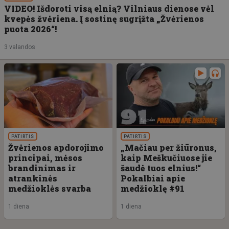
VIDEO! Išdoroti visą elnią? Vilniaus dienose vėl
kvepės žvėriena. Į sostinę sugrįžta „Žvėrienos
puota 2026“!
3 valandos
PATIRTIS
PATIRTIS
Žvėrienos apdorojimo
„Mačiau per žiūronus,
principai, mėsos
kaip Meškučiuose jie
brandinimas ir
šaudė tuos elnius!“
atrankinės
Pokalbiai apie
medžioklės svarba
medžioklę #91
1 diena
1 diena