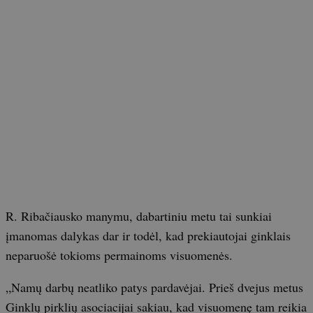
R. Ribačiausko manymu, dabartiniu metu tai sunkiai
įmanomas dalykas dar ir todėl, kad prekiautojai ginklais
neparuošė tokioms permainoms visuomenės.
„Namų darbų neatliko patys pardavėjai. Prieš dvejus metus
Ginklų pirklių asociacijai sakiau, kad visuomenę tam reikia