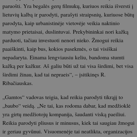
paruošti. Yra begalės gerų filmukų, kuriuos reikia išversti į
lietuvių kalbą ir parodyti, parašyti straipsnių, kuriuose būtų
parodyta, kaip urbanistinėje vietovėje veikia naktinio
matymo prietaisai, duslintuvai. Prekybininkai nori kažką
parduoti, tačiau investuoti nenori nieko. Žmogui reikia
paaiškinti, kaip bus, kokios pasekmės, o tai visiškai
nepadaryta. Einama lengviausiu keliu, bandoma stumti
kažką per kažkur. Aš galiu būti už tai visa širdimi, bet visa
širdimi žinau, kad tai nepraeis“, – įsitikinęs R.
Ribačiauskas.
„Gamtos“ vadovas teigia, kad reikia parodyti tikrąjį to
„baubo“ veidą. „Ne tai, kas rodoma dabar, kad medžioklė
yra girtų medžiotojų kompanija, šaudanti viską paeiliui.
Reikia parodyti pliusus ir minusus, kiek tai saugiau žmogui
ir geriau gyvūnui. Visuomenėje tai neatlikta, organizacijos