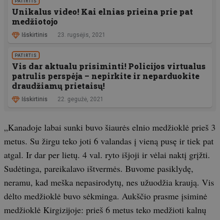
PATIRTIS
Unikalus video! Kai elnias prieina prie pat
medžiotojo
Išskirtinis
23. rugsėjis, 2021
PATIRTIS
Vis dar aktualu prisiminti! Policijos virtualus
patrulis perspėja – nepirkite ir neparduokite
draudžiamų prietaisų!
Išskirtinis
22. gegužė, 2021
„Kanadoje labai sunki buvo šiaurės elnio medžioklė prieš 3
metus. Su žirgu teko joti 6 valandas į vieną pusę ir tiek pat
atgal. Ir dar per lietų. 4 val. ryto išjoji ir vėlai naktį grįžti.
Sudėtinga, pareikalavo ištvermės. Buvome pasiklydę,
neramu, kad meška nepasirodytų, nes užuodžia kraują. Vis
dėlto medžioklė buvo sėkminga. Aukščio prasme įsiminė
medžioklė Kirgizijoje: prieš 6 metus teko medžioti kalnų