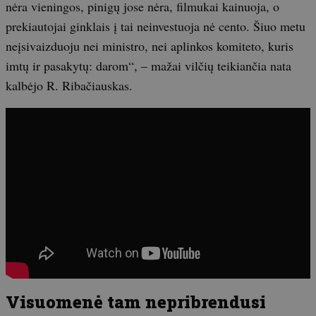
nėra vieningos, pinigų jose nėra, filmukai kainuoja, o
prekiautojai ginklais į tai neinvestuoja nė cento. Šiuo metu
neįsivaizduoju nei ministro, nei aplinkos komiteto, kuris
imtų ir pasakytų: darom“, – mažai vilčių teikiančia nata
kalbėjo R. Ribačiauskas.
Visuomenė tam nepribrendusi