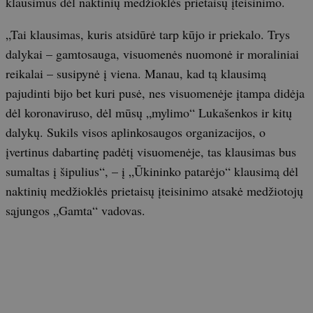
klausimus dėl naktinių medžioklės prietaisų įteisinimo.
„Tai klausimas, kuris atsidūrė tarp kūjo ir priekalo. Trys
dalykai – gamtosauga, visuomenės nuomonė ir moraliniai
reikalai – susipynė į viena. Manau, kad tą klausimą
pajudinti bijo bet kuri pusė, nes visuomenėje įtampa didėja
dėl koronaviruso, dėl mūsų „mylimo“ Lukašenkos ir kitų
dalykų. Sukils visos aplinkosaugos organizacijos, o
įvertinus dabartinę padėtį visuomenėje, tas klausimas bus
sumaltas į šipulius“, – į „Ūkininko patarėjo“ klausimą dėl
naktinių medžioklės prietaisų įteisinimo atsakė medžiotojų
sąjungos „Gamta“ vadovas.