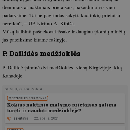
dieniniais ar naktiniais prietaisais, pažeidimą vis vien
padarysime. Tai ne pagrindas sakyti, kad tokių prietaisų
nereikia“, – ŪP tvirtino A. Kibiša.
Mūsų kalbinti pašnekovai išsakė ir daugiau įdomių minčių,
jas pateiksime kitame rašinyje.
P. Dailidės medžioklės
P. Dailidė įsiminė dvi medžiokles, vieną Kirgizijoje, kitą
Kanadoje.
SUSIJĘ STRAIPSNIAI
MEDŽIOKLĖS REIKMENYS
Kokius naktinio matymo prietaisus galima
turėti ir naudoti medžioklėje?
Išskirtinis
22. spalis, 2021