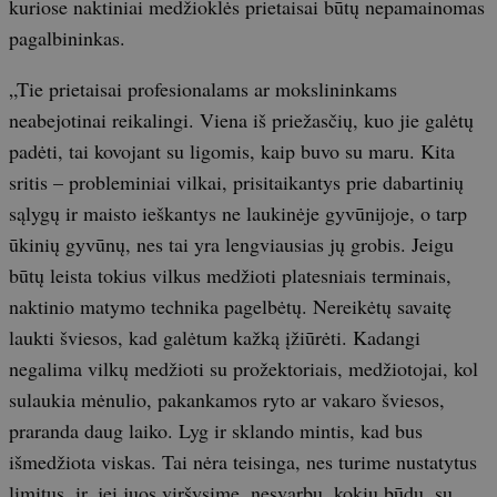
kuriose naktiniai medžioklės prietaisai būtų nepamainomas
pagalbininkas.
„Tie prietaisai profesionalams ar mokslininkams
neabejotinai reikalingi. Viena iš priežasčių, kuo jie galėtų
padėti, tai kovojant su ligomis, kaip buvo su maru. Kita
sritis – probleminiai vilkai, prisitaikantys prie dabartinių
sąlygų ir maisto ieškantys ne laukinėje gyvūnijoje, o tarp
ūkinių gyvūnų, nes tai yra lengviausias jų grobis. Jeigu
būtų leista tokius vilkus medžioti platesniais terminais,
naktinio matymo technika pagelbėtų. Nereikėtų savaitę
laukti šviesos, kad galėtum kažką įžiūrėti. Kadangi
negalima vilkų medžioti su prožektoriais, medžiotojai, kol
sulaukia mėnulio, pakankamos ryto ar vakaro šviesos,
praranda daug laiko. Lyg ir sklando mintis, kad bus
išmedžiota viskas. Tai nėra teisinga, nes turime nustatytus
limitus, ir, jei juos viršysime, nesvarbu, kokiu būdu, su