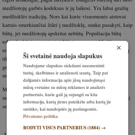
medžiotojų garbės kodeksus ir jų laikosi. Yra labai gražių
medžioklės tradicijų. Nors kai kurie visuomenės atstovai
kartais smerkiančiai žiūri į medžioklę, sunku pasakyti, kaip
būtų, jei medžiotojų apskritai nebūtų. Populiacija būtų
tokia, kad žvėrys ateitų ir į Vilniaus centrą. Medžiotojai
×
reguliuoja populiaciją ir niekada negirdėjau, kad jie turėtų
Ši svetainė naudoja slapukus
tikslą išpyškinti viską. Medžiotojų kultūra šiandien yra
Naudojame slapukus siekdami suasmeninti
gerokai aukštesnė nei buvo prieš 30–40 metų“, –
turinį, skelbimus ir analizuoti srautą. Taip pat
medžiotojų misiją apibūdino J. Jagminas.
dalijamės informacija apie jūsų naudojimąsi
mūsų svetaine su mūsų reklamos ir analizės
Miškininkas, daugiau kaip penkis dešimtmečius
partneriais, kurie gali ją sujungti su kita
medžiojantis Vytautas Ribikauskas pripažįsta: brakonieriai
informacija, kurią jiems pateikėte arba kurią jie
seniai turi tuos prietaisus, o nukenčia medžiotojai.
surinko, kai naudojatės jų paslaugomis.
Privatumo politika
RODYTI VISUS PARTNERIUS
(1884) →
„Vienas naktinių taikiklių priešininkų argumentų – kad