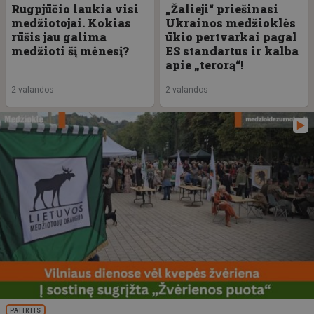
Rugpjūčio laukia visi
„Žalieji“ priešinasi
medžiotojai. Kokias
Ukrainos medžioklės
rūšis jau galima
ūkio pertvarkai pagal
medžioti šį mėnesį?
ES standartus ir kalba
apie „terorą“!
2 valandos
2 valandos
PATIRTIS