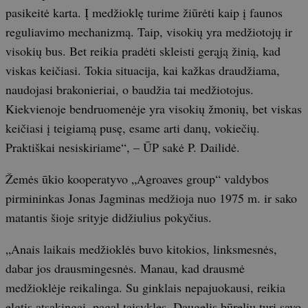
pasikeitė karta. Į medžioklę turime žiūrėti kaip į faunos
reguliavimo mechanizmą. Taip, visokių yra medžiotojų ir
visokių bus. Bet reikia pradėti skleisti gerąją žinią, kad
viskas keičiasi. Tokia situacija, kai kažkas draudžiama,
naudojasi brakonieriai, o baudžia tai medžiotojus.
Kiekvienoje bendruomenėje yra visokių žmonių, bet viskas
keičiasi į teigiamą pusę, esame arti danų, vokiečių.
Praktiškai nesiskiriame“, – ŪP sakė P. Dailidė.
Žemės ūkio kooperatyvo „Agroaves group“ valdybos
pirmininkas Jonas Jagminas medžioja nuo 1975 m. ir sako
matantis šioje srityje didžiulius pokyčius.
„Anais laikais medžioklės buvo kitokios, linksmesnės,
dabar jos drausmingesnės. Manau, kad drausmė
medžioklėje reikalinga. Su ginklais nepajuokausi, reikia
elgtis atsakingai, pagal taisykles. Daugelis būrelių turi savo