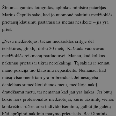
Žinomas gamtos fotografas, aplinkos ministro patarėjas
Marius Čepulis sako, kad jo nuomonė naktinių medžioklės
prietaisų klausimu pastaraisiais metais nesikeitė – jis yra
prieš.
„Nesu medžiotojas, tačiau medžioklės srityje dėl
teisėkūros, ginklų, dirbu 30 metų. Kažkada vadovavau
medžioklės reikmenų parduotuvei. Manau, kad kol kas
naktiniai prietaisai tikrai nereikalingi. Tą sakiau ir seniau,
mano pozicija tuo klausimu nepasikeitė. Nemanau, kad
mūsų visuomenė tam yra pribrendusi. Jei nesugeba
danieliaus sumedžioti dienos metu, medžioja naktį,
draudžiamu metu, tai nemanau kad jau yra laikas. Jei būtų
kokie nors profesionalūs medžiotojai, kurie užsiimtų vienos
konkrečios rūšies arba individo išėmimu, galbūt jie galėtų
būti aprūpinti naktinio matymo prietaisais. Bet išimtinis