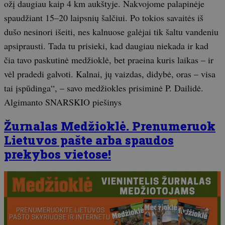
ožį daugiau kaip 4 km aukštyje. Nakvojome palapinėje
spaudžiant 15–20 laipsnių šalčiui. Po tokios savaitės iš
dušo nesinori išeiti, nes kalnuose galėjai tik šaltu vandeniu
apsiprausti. Tada tu prisieki, kad daugiau niekada ir kad
čia tavo paskutinė medžioklė, bet praeina kuris laikas – ir
vėl pradedi galvoti. Kalnai, jų vaizdas, didybė, oras – visa
tai įspūdinga“, – savo medžiokles prisiminė P. Dailidė.
Algimanto SNARSKIO piešinys
Žurnalas Medžioklė. Prenumeruok
Lietuvos pašte arba spaudos
prekybos vietose!