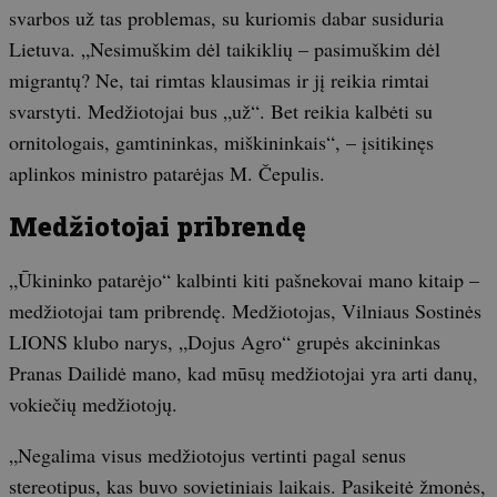
svarbos už tas problemas, su kuriomis dabar susiduria
Lietuva. „Nesimuškim dėl taikiklių – pasimuškim dėl
migrantų? Ne, tai rimtas klausimas ir jį reikia rimtai
svarstyti. Medžiotojai bus „už“. Bet reikia kalbėti su
ornitologais, gamtininkas, miškininkais“, – įsitikinęs
aplinkos ministro patarėjas M. Čepulis.
Medžiotojai pribrendę
„Ūkininko patarėjo“ kalbinti kiti pašnekovai mano kitaip –
medžiotojai tam pribrendę. Medžiotojas, Vilniaus Sostinės
LIONS klubo narys, „Dojus Agro“ grupės akcininkas
Pranas Dailidė mano, kad mūsų medžiotojai yra arti danų,
vokiečių medžiotojų.
„Negalima visus medžiotojus vertinti pagal senus
stereotipus, kas buvo sovietiniais laikais. Pasikeitė žmonės,