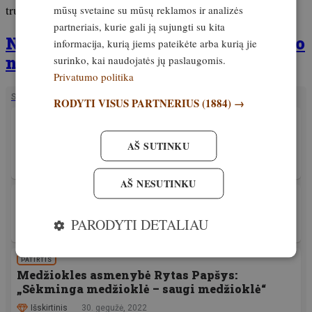
trukdyti šauliui parodyti geriausią rezultatą.
mūsų svetaine su mūsų reklamos ir analizės
partneriais, kurie gali ją sujungti su kita
Nepraleisk! Išleistas naujas žurnalo
informacija, kurią jiems pateikėte arba kurią jie
numeris
surinko, kai naudojatės jų paslaugomis.
Privatumo politika
SUSIJĘ STRAIPSNIAI
RODYTI VISUS PARTNERIUS
(1884) →
PATIRTIS
Šūvis iš 390 metrų. Etikos ir technikos
AŠ SUTINKU
klausimas
Išskirtinis
6. spalis, 2022
AŠ NESUTINKU
MEDŽIOKLĖS REIKMENYS
Ginklų priežiūra. Paprasta, bet ir sudėtinga
PARODYTI DETALIAU
Išskirtinis
8. liepa, 2022
PATIRTIS
Medžiokles asmenybė Rytas Papšys:
„Sėkminga medžioklė – saugi medžioklė“
Išskirtinis
30. gegužė, 2022