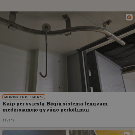
MEDŽIOKLĖS REIKMENYS
Kaip per sviestą. Bėgių sistema lengvam
medžiojamojo gyvūno perkėlimui
savaitė