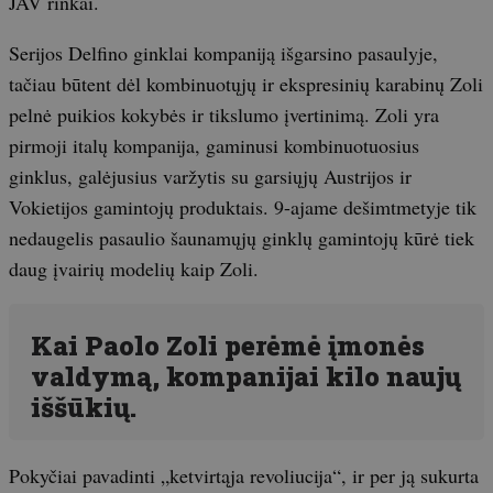
JAV rinkai.
Serijos Delfino ginklai kompaniją išgarsino pasaulyje,
tačiau būtent dėl kombinuotųjų ir ekspresinių karabinų Zoli
pelnė puikios kokybės ir tikslumo įvertinimą. Zoli yra
pirmoji italų kompanija, gaminusi kombinuotuosius
ginklus, galėjusius varžytis su garsiųjų Austrijos ir
Vokietijos gamintojų produktais. 9-ajame dešimtmetyje tik
nedaugelis pasaulio šaunamųjų ginklų gamintojų kūrė tiek
daug įvairių modelių kaip Zoli.
Kai Paolo Zoli perėmė įmonės
valdymą, kompanijai kilo naujų
iššūkių.
Pokyčiai pavadinti „ketvirtąja revoliucija“, ir per ją sukurta