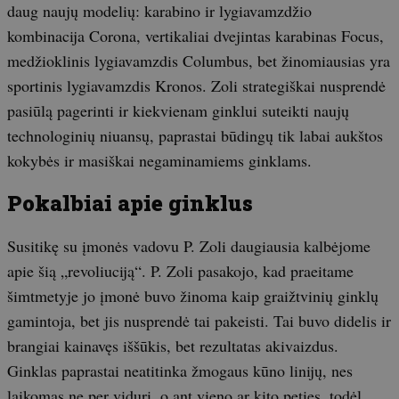
daug naujų modelių: karabino ir lygiavamzdžio
kombinacija Corona, vertikaliai dvejintas karabinas Focus,
medžioklinis lygiavamzdis Columbus, bet žinomiausias yra
sportinis lygiavamzdis Kronos. Zoli strategiškai nusprendė
pasiūlą pagerinti ir kiekvienam ginklui suteikti naujų
technologinių niuansų, paprastai būdingų tik labai aukštos
kokybės ir masiškai negaminamiems ginklams.
Pokalbiai apie ginklus
Susitikę su įmonės vadovu P. Zoli daugiausia kalbėjome
apie šią „revoliuciją“. P. Zoli pasakojo, kad praeitame
šimtmetyje jo įmonė buvo žinoma kaip graižtvinių ginklų
gamintoja, bet jis nusprendė tai pakeisti. Tai buvo didelis ir
brangiai kainavęs iššūkis, bet rezultatas akivaizdus.
Ginklas paprastai neatitinka žmogaus kūno linijų, nes
laikomas ne per vidurį, o ant vieno ar kito peties, todėl