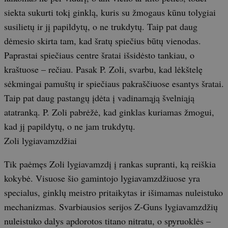
siekta sukurti tokį ginklą, kuris su žmogaus kūnu tolygiai
susilietų ir jį papildytų, o ne trukdytų. Taip pat daug
dėmesio skirta tam, kad šratų spiečius būtų vienodas.
Paprastai spiečiaus centre šratai išsidėsto tankiau, o
kraštuose – rečiau. Pasak P. Zoli, svarbu, kad lėkštelę
sėkmingai pamuštų ir spiečiaus pakraščiuose esantys šratai.
Taip pat daug pastangų įdėta į vadinamąją švelniąją
atatranką. P. Zoli pabrėžė, kad ginklas kuriamas žmogui,
kad jį papildytų, o ne jam trukdytų.
Zoli lygiavamzdžiai
Tik paėmęs Zoli lygiavamzdį į rankas supranti, ką reiškia
kokybė. Visuose šio gamintojo lygiavamzdžiuose yra
specialus, ginklų meistro pritaikytas ir išimamas nuleistuko
mechanizmas. Svarbiausios serijos Z-Guns lygiavamzdžių
nuleistuko dalys apdorotos titano nitratu, o spyruoklės –