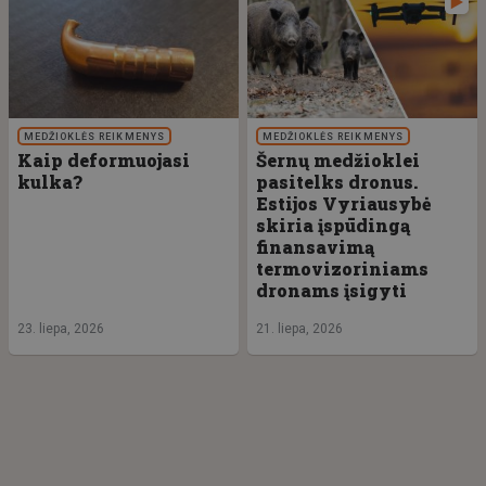
MEDŽIOKLĖS REIKMENYS
MEDŽIOKLĖS REIKMENYS
Kaip deformuojasi
Šernų medžioklei
kulka?
pasitelks dronus.
Estijos Vyriausybė
skiria įspūdingą
finansavimą
termovizoriniams
dronams įsigyti
23. liepa, 2026
21. liepa, 2026