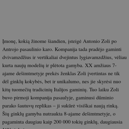
Įmonę, kokią žinome šiandien, įsteigė Antonio Zoli po
Antrojo pasaulinio karo. Kompanija tada pradėjo gaminti
dvivamzdžius ir vertikaliai dvejintus lygiavamzdžius, vėliau
kurta naujų modelių ir plėtota gamyba. XX amžiaus 7-
ajame dešimtmetyje prekės ženklas Zoli įvertintas ne tik
dėl ginklų kokybės, bet ir unikalumo, nes jie skyrėsi nuo
kitų tuomečių tradicinių Italijos gaminių. Tuo laiku Zoli
buvo pirmoji kompanija pasaulyje, gaminusi dūminio
parako šautuvų replikas – ji sukūrė visiškai naują rinką.
Šių ginklų gamyba nutraukta 8-ajame dešimtmetyje, o
pagaminta daugiau kaip 200 000 tokių ginklų, daugiausia