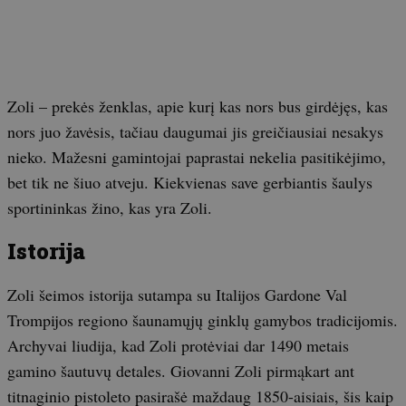
Zoli – prekės ženklas, apie kurį kas nors bus girdėjęs, kas
nors juo žavėsis, tačiau daugumai jis greičiausiai nesakys
nieko. Mažesni gamintojai paprastai nekelia pasitikėjimo,
bet tik ne šiuo atveju. Kiekvienas save gerbiantis šaulys
sportininkas žino, kas yra Zoli.
Istorija
Zoli šeimos istorija sutampa su Italijos Gardone Val
Trompijos regiono šaunamųjų ginklų gamybos tradicijomis.
Archyvai liudija, kad Zoli protėviai dar 1490 metais
gamino šautuvų detales. Giovanni Zoli pirmąkart ant
titnaginio pistoleto pasirašė maždaug 1850-aisiais, šis kaip