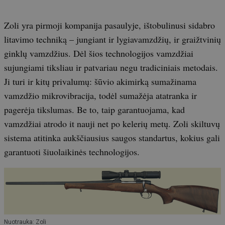
Zoli yra pirmoji kompanija pasaulyje, ištobulinusi sidabro
litavimo techniką – jungiant ir lygiavamzdžių, ir graižtvinių
ginklų vamzdžius. Dėl šios technologijos vamzdžiai
sujungiami tiksliau ir patvariau negu tradiciniais metodais.
Ji turi ir kitų privalumų: šūvio akimirką sumažinama
vamzdžio mikrovibracija, todėl sumažėja atatranka ir
pagerėja tikslumas. Be to, taip garantuojama, kad
vamzdžiai atrodo it nauji net po kelerių metų. Zoli skiltuvų
sistema atitinka aukščiausius saugos standartus, kokius gali
garantuoti šiuolaikinės technologijos.
Nuotrauka: Zoli