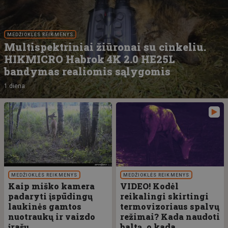
MEDŽIOKLĖS REIKMENYS
Multispektriniai žiūronai su cinkeliu.
HIKMICRO Habrok 4K 2.0 HE25L
bandymas realiomis sąlygomis
1 diena
MEDŽIOKLĖS REIKMENYS
MEDŽIOKLĖS REIKMENYS
Kaip miško kamera
VIDEO! Kodėl
padaryti įspūdingų
reikalingi skirtingi
laukinės gamtos
termovizoriaus spalvų
nuotraukų ir vaizdo
režimai? Kada naudoti
įrašų
baltą, o kada