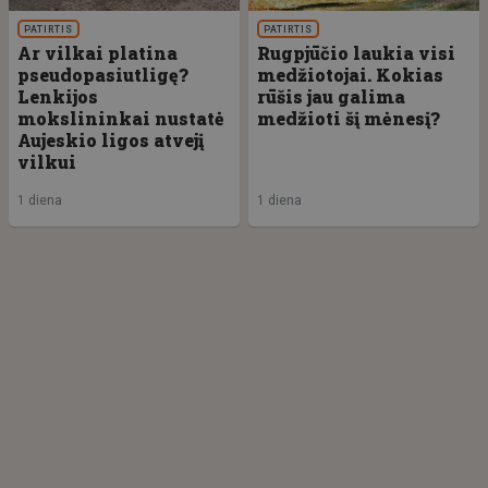
PATIRTIS
PATIRTIS
Ar vilkai platina
Rugpjūčio laukia visi
pseudopasiutligę?
medžiotojai. Kokias
Lenkijos
rūšis jau galima
mokslininkai nustatė
medžioti šį mėnesį?
Aujeskio ligos atvejį
vilkui
1 diena
1 diena