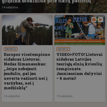
grąžina mokinius prie tikrų patirčių
14 valandos
PATIRTIS
PATIRTIS
Europos vicečempiono
VIDEO+FOTO! Lietuvai
sidabras Lietuvai.
sidabras Latvijos
Nedas Simanauskas:
tauriųjų elnių kvieslių
„Jeigu nebejauti
čempionate.
jaudulio, gal jau
Jauniausiam dalyviui
neverta važiuoti nei į
– 6 metai!
varžybas, nei į
medžioklę“
14 valandos
19 valandos