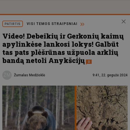
VISI TEMOS STRAIPSNIAI
PATIRTIS
Video! Debeikių ir Gerkonių kaimų
apylinkėse lankosi lokys! Galbūt
tas pats plėšrūnas užpuola arklių
bandą netoli Anykšcijų
0
ŽM
Žurnalas Medžioklė
9:41, 22. gegužė 2024