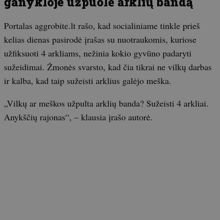
ganykloje užpuolė arklių bandą
Portalas aggrobite.lt rašo, kad socialiniame tinkle prieš
kelias dienas pasirodė įrašas su nuotraukomis, kuriose
užfiksuoti 4 arkliams, nežinia kokio gyvūno padaryti
sužeidimai. Žmonės svarsto, kad čia tikrai ne vilkų darbas
ir kalba, kad taip sužeisti arklius galėjo meška.
„Vilkų ar meškos užpulta arklių banda? Sužeisti 4 arkliai.
Anykščių rajonas“, – klausia įrašo autorė.