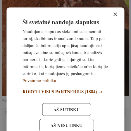
×
Ši svetainė naudoja slapukus
Naudojame slapukus siekdami suasmeninti
turinį, skelbimus ir analizuoti srautą. Taip pat
dalijamės informacija apie jūsų naudojimąsi
mūsų svetaine su mūsų reklamos ir analizės
partneriais, kurie gali ją sujungti su kita
informacija, kurią jiems pateikėte arba kurią jie
surinko, kai naudojatės jų paslaugomis.
Privatumo politika
RODYTI VISUS PARTNERIUS
(1884) →
Nuotrauka: pranešiomo autore
AŠ SUTINKU
SUSIJĘ STRAIPSNIAI
PATIRTIS
AŠ NESUTINKU
Pirmą kartą nustatyta baltojo lokio mirtis dėl