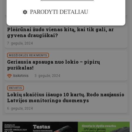
paukščių gripo
PARODYTI DETALIAU
10. gegužė, 2024
PATIRTIS
Plėšrūnai žudo vienas kitą, kai tik gali, ar
gyvena draugiškai?
7. gegužė, 2024
MEDŽIOKLĖS REIKMENYS
Geriausia apsauga nuo lokio – pipirų
purškalas!
Išskirtinis
3. gegužė, 2024
PATIRTIS
Lokių skaičius išaugo 10 kartų. Rodo naujausio
Latvijos monitoringo duomenys
6. gegužė, 2024