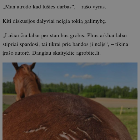
„Man atrodo kad lūšies darbas“, – rašo vyras.
Kiti diskusijos dalyviai neigia tokią galimybę.
„Lūšiai čia labai per stambus grobis. Plius arkliai labai
stipriai spardosi, tai tikrai prie bandos ji nelįs“, – tikina
įrašo autorė. Daugiau skaitykite
agrobite.lt
.