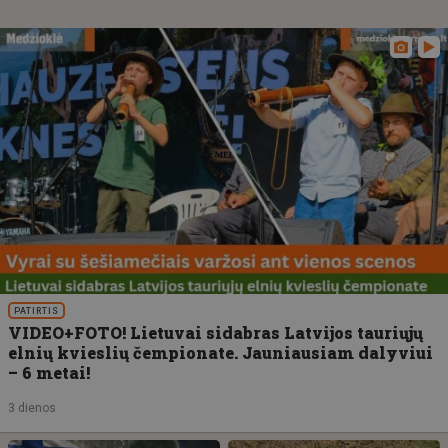
PATIRTIS
VIDEO+FOTO! Lietuvai sidabras Latvijos tauriųjų
elnių kvieslių čempionate. Jauniausiam dalyviui
– 6 metai!
3 dienos