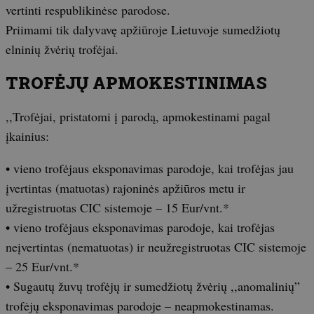
vertinti respublikinėse parodose.
Priimami tik dalyvavę apžiūroje Lietuvoje sumedžiotų
elninių žvėrių trofėjai.
TROFĖJŲ APMOKESTINIMAS
,,Trofėjai, pristatomi į parodą, apmokestinami pagal
įkainius:
• vieno trofėjaus eksponavimas parodoje, kai trofėjas jau
įvertintas (matuotas) rajoninės apžiūros metu ir
užregistruotas CIC sistemoje – 15 Eur/vnt.*
• vieno trofėjaus eksponavimas parodoje, kai trofėjas
neįvertintas (nematuotas) ir neužregistruotas CIC sistemoje
– 25 Eur/vnt.*
• Sugautų žuvų trofėjų ir sumedžiotų žvėrių ,,anomalinių”
trofėjų eksponavimas parodoje – neapmokestinamas.