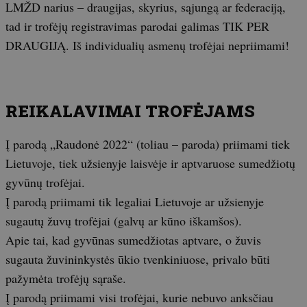
LMŽD narius – draugijas, skyrius, sąjungą ar federaciją,
tad ir trofėjų registravimas parodai galimas TIK PER
DRAUGIJĄ. Iš individualių asmenų trofėjai nepriimami!
REIKALAVIMAI TROFĖJAMS
Į parodą „Raudonė 2022“ (toliau – paroda) priimami tiek
Lietuvoje, tiek užsienyje laisvėje ir aptvaruose sumedžiotų
gyvūnų trofėjai.
Į parodą priimami tik legaliai Lietuvoje ar užsienyje
sugautų žuvų trofėjai (galvų ar kūno iškamšos).
Apie tai, kad gyvūnas sumedžiotas aptvare, o žuvis
sugauta žuvininkystės ūkio tvenkiniuose, privalo būti
pažymėta trofėjų sąraše.
Į parodą priimami visi trofėjai, kurie nebuvo anksčiau