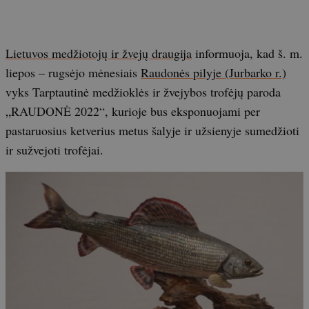
Lietuvos medžiotojų ir žvejų draugija
informuoja, kad š. m.
liepos – rugsėjo mėnesiais
Raudonės pilyje (Jurbarko r.)
vyks Tarptautinė medžioklės ir žvejybos trofėjų paroda
„RAUDONĖ 2022“, kurioje bus eksponuojami per
pastaruosius ketverius metus šalyje ir užsienyje sumedžioti
ir sužvejoti trofėjai.