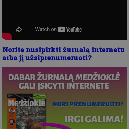
Norite nusipirkti žurnalą internetu
arba jį užsiprenumeruoti?