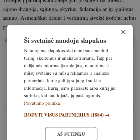
rajono draugija, sąjunga, skyrius, federacija ar jų įgaliotas
asmuo. Asmeniškai tiesiai į vertinimą atvežti trofėjai nebus
priimami, vertinami ar eksponuojami!.
×
Ši svetainė naudoja slapukus
SUSIJĘ STRAIPSNIAI
Naudojame slapukus siekdami suasmeninti
PATIRTIS
Ragų ieškotojas, planuojantis tapti medžiotoju
turinį, skelbimus ir analizuoti srautą. Taip pat
dalijamės informacija apie jūsų naudojimąsi
Išskirtinis
15. gegužė, 2022
mūsų svetaine su mūsų reklamos ir analizės
partneriais, kurie gali ją sujungti su kita
PATIRTIS
LMŽD nuomonę dėl nuobaudų panaikinimo už
informacija, kurią jiems pateikėte arba kurią jie
perspektyvaus gyvūno sumedžiojimą
surinko, kai naudojatės jų paslaugomis.
Išskirtinis
27. balandis, 2022
Privatumo politika
RODYTI VISUS PARTNERIUS
(1884) →
PATIRTIS
Praktiški patarimai. Ar bebro dantys tiks
trofėjui?
AŠ SUTINKU
Išskirtinis
1. birželis, 2022