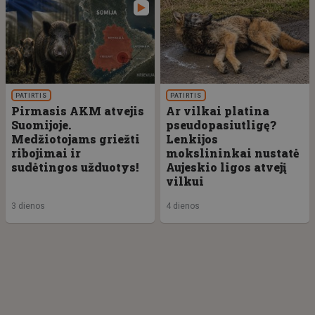
PATIRTIS
PATIRTIS
Pirmasis AKM atvejis
Ar vilkai platina
Suomijoje.
pseudopasiutligę?
Medžiotojams griežti
Lenkijos
ribojimai ir
mokslininkai nustatė
sudėtingos užduotys!
Aujeskio ligos atvejį
vilkui
3 dienos
4 dienos