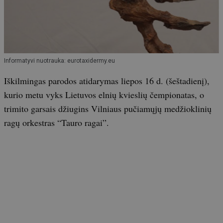
Informatyvi nuotrauka: eurotaxidermy.eu
Iškilmingas parodos atidarymas liepos 16 d. (šeštadienį),
kurio metu vyks Lietuvos elnių kvieslių čempionatas, o
trimito garsais džiugins Vilniaus pučiamųjų medžioklinių
ragų orkestras “Tauro ragai”.