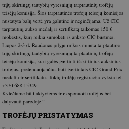
trijų skirtingų tautybių vyresniųjų tarptautinių trofėjų
teisėjų komisija. Šios tarptautinės trofėjų teisėjų komisijos
nustatyta balų vertė yra galutinė ir neginčijama. Už CIC
tarptautinį aukso medalį ir sertifikatą taikomas 150 €
mokestis, kurį reikia sumokėti iš anksto CIC būstinei.
Liepos 2-3 d. Raudonės pilyje rinksis minėta tarptautinė
trijų skirtingų tautybių vyresniųjų tarptautinių trofėjų
teisėjų komisija, kuri galės įvertinti išskirtinius auksinius
trofėjus, pretenduojančius būti įvertintais CIC Grand Prix
medaliu ir sertifikatu. Tokių trofėjų registracija vyksta tel.
+370 688 15349.
Kviečiame būti aktyviems ir eksponuoti trofėjus bei
dalyvauti parodoje.”
TROFĖJŲ PRISTATYMAS
Trofėjus į parodą Raudonėje gali pristatyti tik miesto,