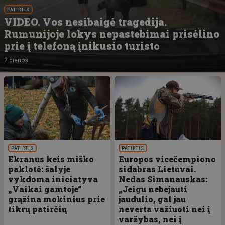
PATIRTIS
VIDEO. Vos nesibaigė tragedija.
Rumunijoje lokys nepastebimai prisėlino
prie į telefoną įnikusio turisto
2 dienos
PATIRTIS
PATIRTIS
Ekranus keis miško
Europos vicečempiono
paklotė: šalyje
sidabras Lietuvai.
vykdoma iniciatyva
Nedas Simanauskas:
„Vaikai gamtoje“
„Jeigu nebejauti
grąžina mokinius prie
jaudulio, gal jau
tikrų patirčių
neverta važiuoti nei į
varžybas, nei į