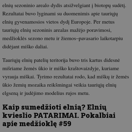
elnių sezoninio arealo dydis atsižvelgiant į biotopų sudėtį.
Rezultatai buvo lyginami su duomenimis apie tauriųjų
elnių gyvenamosios vietos dydį Europoje. Per metus
tauriųjų elnių sezoninis arealas mažėjo poravimosi,
medžioklės sezono metu ir žiemos–pavasario laikotarpiu
didėjant miško daliai.
Tauriųjų elnių patelių teritorija buvo tris kartus didesnė
mišriame žemės ūkio ir miško kraštovaizdyje, kuriame
vyrauja miškai. Tyrimo rezultatai rodo, kad miškų ir žemės
ūkio žemių mozaika reikšmingai veikia tauriųjų elnių
elgseną ir judėjimo modelius rujos metu.
Kaip sumedžioti elnią? Elnių
kvieslio PATARIMAI. Pokalbiai
apie medžioklę #59