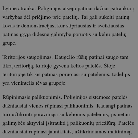
Lytinė atranka. Poliginijos atveju patinai dažnai įsitraukia į
varžybas dėl priėjimo prie patelių. Tai gali sukelti patinų
kovas ir demonstracijas, kur stipriausias ir sveikiausias
patinas įgyja didesnę galimybę poruotis su kelių patelių
grupe.
Teritorijos saugojimas. Daugelio rūšių patinai saugo tam
tikrą teritoriją, kurioje gyvena kelios patelės. Šioje
teritorijoje tik šis patinas poruojasi su patelėmis, todėl jis
yra vienintelis tėvas grupėje.
Rūpinimasis palikuonimis. Poliginijos sistemose patelės
dažniausiai vienos rūpinasi palikuonimis. Kadangi patinas
turi užtikrinti poravimąsi su keliomis patelėmis, jis neturi
galimybės aktyviai įsitraukti į palikuonių priežiūrą. Patelės
dažniausiai rūpinasi jaunikliais, užtikrindamos maitinimą,