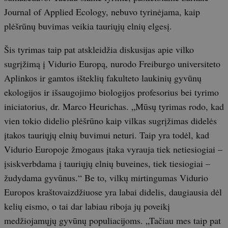
Journal of Applied Ecology, nebuvo tyrinėjama, kaip
plėšrūnų buvimas veikia tauriųjų elnių elgesį.
Šis tyrimas taip pat atskleidžia diskusijas apie vilko
sugrįžimą į Vidurio Europą, nurodo Freiburgo universiteto
Aplinkos ir gamtos išteklių fakulteto laukinių gyvūnų
ekologijos ir išsaugojimo biologijos profesorius bei tyrimo
iniciatorius, dr. Marco Heurichas. „Mūsų tyrimas rodo, kad
vien tokio didelio plėšrūno kaip vilkas sugrįžimas didelės
įtakos tauriųjų elnių buvimui neturi. Taip yra todėl, kad
Vidurio Europoje žmogaus įtaka vyrauja tiek netiesiogiai –
įsiskverbdama į tauriųjų elnių buveines, tiek tiesiogiai –
žudydama gyvūnus.“ Be to, vilkų mirtingumas Vidurio
Europos kraštovaizdžiuose yra labai didelis, daugiausia dėl
kelių eismo, o tai dar labiau riboja jų poveikį
medžiojamųjų gyvūnų populiacijoms. „Tačiau mes taip pat