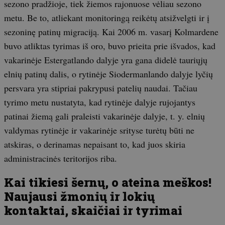
sezono pradžioje, tiek žiemos rajonuose vėliau sezono
metu. Be to, atliekant monitoringą reikėtų atsižvelgti ir į
sezoninę patinų migraciją. Kai 2006 m. vasarį Kolmardene
buvo atliktas tyrimas iš oro, buvo prieita prie išvados, kad
vakarinėje Estergatlando dalyje yra gana didelė tauriųjų
elnių patinų dalis, o rytinėje Siodermanlando dalyje lyčių
persvara yra stipriai pakrypusi patelių naudai. Tačiau
tyrimo metu nustatyta, kad rytinėje dalyje rujojantys
patinai žiemą gali praleisti vakarinėje dalyje, t. y. elnių
valdymas rytinėje ir vakarinėje srityse turėtų būti ne
atskiras, o derinamas nepaisant to, kad juos skiria
administracinės teritorijos riba.
Kai tikiesi šernų, o ateina meškos!
Naujausi žmonių ir lokių
kontaktai, skaičiai ir tyrimai