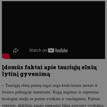
Įdomūs faktai apie tauriųjų elnių
lytinį gyvenimą
– Tauriųjų elnių patinų ragai auga kiekvienais metais ir
žiemos pabaigoje numetami. Ragų augimas ir stiprumas
tiesiogiai susiję su patino sveikata ir vaisingumu. Patinai
stipriais, dideliais ragais paprastai būna geresnės sveikatos,