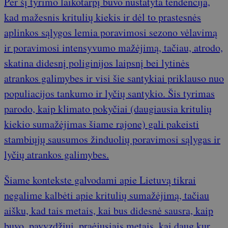
Per šį tyrimo laikotarpį buvo nustatyta tendencija,
kad mažesnis kritulių kiekis ir dėl to prastesnės
aplinkos sąlygos lemia poravimosi sezono vėlavimą
ir poravimosi intensyvumo mažėjimą, tačiau, atrodo,
skatina didesnį poliginijos laipsnį bei lytinės
atrankos galimybes ir visi šie santykiai priklauso nuo
populiacijos tankumo ir lyčių santykio. Šis tyrimas
parodo, kaip klimato pokyčiai (daugiausia kritulių
kiekio sumažėjimas šiame rajone) gali pakeisti
stambiųjų sausumos žinduolių poravimosi sąlygas ir
lyčių atrankos galimybes.
Šiame kontekste galvodami apie Lietuvą tikrai
negalime kalbėti apie kritulių sumažėjimą, tačiau
aišku, kad tais metais, kai bus didesnė sausra, kaip
buvo, pavyzdžiui, praėjusiais metais, kai daug kur