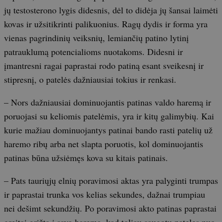
jų testosterono lygis didesnis, dėl to didėja jų šansai laimėti
kovas ir užsitikrinti palikuonius. Ragų dydis ir forma yra
vienas pagrindinių veiksnių, lemiančių patino lytinį
patrauklumą potencialioms nuotakoms. Didesni ir
įmantresni ragai paprastai rodo patiną esant sveikesnį ir
stipresnį, o patelės dažniausiai tokius ir renkasi.
– Nors dažniausiai dominuojantis patinas valdo haremą ir
poruojasi su keliomis patelėmis, yra ir kitų galimybių. Kai
kurie mažiau dominuojantys patinai bando rasti patelių už
haremo ribų arba net slapta poruotis, kol dominuojantis
patinas būna užsiėmęs kova su kitais patinais.
– Pats tauriųjų elnių poravimosi aktas yra palyginti trumpas
ir paprastai trunka vos kelias sekundes, dažnai trumpiau
nei dešimt sekundžių. Po poravimosi akto patinas paprastai