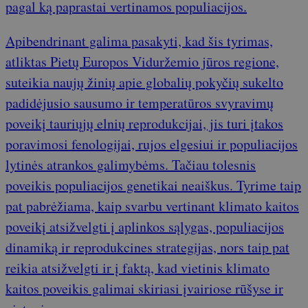
pagal ką paprastai vertinamos populiacijos.
Apibendrinant galima pasakyti, kad šis tyrimas,
atliktas Pietų Europos Viduržemio jūros regione,
suteikia naujų žinių apie globalių pokyčių sukelto
padidėjusio sausumo ir temperatūros svyravimų
poveikį tauriųjų elnių reprodukcijai, jis turi įtakos
poravimosi fenologijai, rujos elgesiui ir populiacijos
lytinės atrankos galimybėms. Tačiau tolesnis
poveikis populiacijos genetikai neaiškus. Tyrime taip
pat pabrėžiama, kaip svarbu vertinant klimato kaitos
poveikį atsižvelgti į aplinkos sąlygas, populiacijos
dinamiką ir reprodukcines strategijas, nors taip pat
reikia atsižvelgti ir į faktą, kad vietinis klimato
kaitos poveikis galimai skiriasi įvairiose rūšyse ir