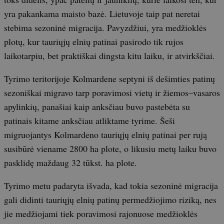
yra pakankama maisto bazė. Lietuvoje taip pat neretai
stebima sezoninė migracija. Pavyzdžiui, yra medžioklės
plotų, kur tauriųjų elnių patinai pasirodo tik rujos
laikotarpiu, bet praktiškai dingsta kitu laiku, ir atvirkščiai.
Tyrimo teritorijoje Kolmardene septyni iš dešimties patinų
sezoniškai migravo tarp poravimosi vietų ir žiemos–vasaros
apylinkių, panašiai kaip anksčiau buvo pastebėta su
patinais kitame anksčiau atliktame tyrime. Šeši
migruojantys Kolmardeno tauriųjų elnių patinai per rują
susibūrė viename 2800 ha plote, o likusiu metų laiku buvo
pasklidę maždaug 32 tūkst. ha plote.
Tyrimo metu padaryta išvada, kad tokia sezoninė migracija
gali didinti tauriųjų elnių patinų permedžiojimo riziką, nes
jie medžiojami tiek poravimosi rajonuose medžioklės