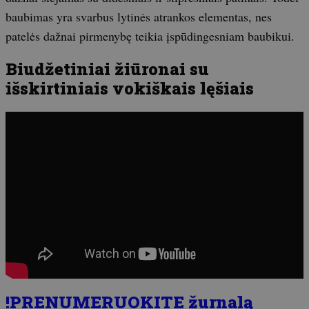
baubimas yra svarbus lytinės atrankos elementas, nes
patelės dažnai pirmenybę teikia įspūdingesniam baubikui.
Biudžetiniai žiūronai su
išskirtiniais vokiškais lęšiais
!PRENUMERUOKITE žurnalą