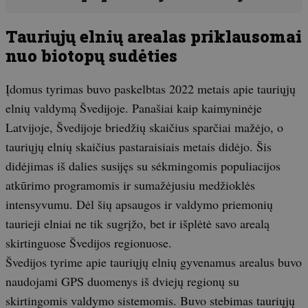
Tauriųjų elnių arealas priklausomai
nuo biotopų sudėties
Įdomus tyrimas buvo paskelbtas 2022 metais apie tauriųjų
elnių valdymą Švedijoje. Panašiai kaip kaimyninėje
Latvijoje, Švedijoje briedžių skaičius sparčiai mažėjo, o
tauriųjų elnių skaičius pastaraisiais metais didėjo. Šis
didėjimas iš dalies susijęs su sėkmingomis populiacijos
atkūrimo programomis ir sumažėjusiu medžioklės
intensyvumu. Dėl šių apsaugos ir valdymo priemonių
taurieji elniai ne tik sugrįžo, bet ir išplėtė savo arealą
skirtinguose Švedijos regionuose.
Švedijos tyrime apie tauriųjų elnių gyvenamus arealus buvo
naudojami GPS duomenys iš dviejų regionų su
skirtingomis valdymo sistemomis. Buvo stebimas tauriųjų