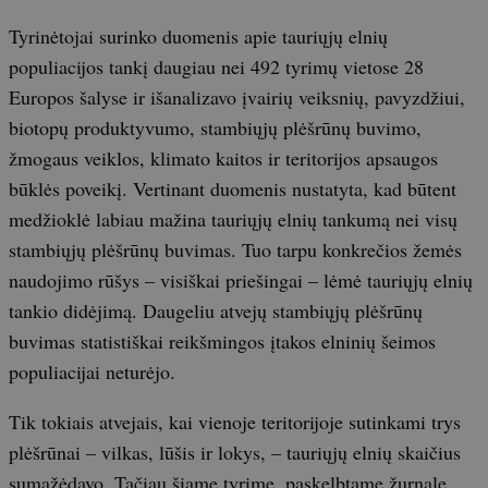
Tyrinėtojai surinko duomenis apie tauriųjų elnių
populiacijos tankį daugiau nei 492 tyrimų vietose 28
Europos šalyse ir išanalizavo įvairių veiksnių, pavyzdžiui,
biotopų produktyvumo, stambiųjų plėšrūnų buvimo,
žmogaus veiklos, klimato kaitos ir teritorijos apsaugos
būklės poveikį. Vertinant duomenis nustatyta, kad būtent
medžioklė labiau mažina tauriųjų elnių tankumą nei visų
stambiųjų plėšrūnų buvimas. Tuo tarpu konkrečios žemės
naudojimo rūšys – visiškai priešingai – lėmė tauriųjų elnių
tankio didėjimą. Daugeliu atvejų stambiųjų plėšrūnų
buvimas statistiškai reikšmingos įtakos elninių šeimos
populiacijai neturėjo.
Tik tokiais atvejais, kai vienoje teritorijoje sutinkami trys
plėšrūnai – vilkas, lūšis ir lokys, – tauriųjų elnių skaičius
sumažėdavo. Tačiau šiame tyrime, paskelbtame žurnale