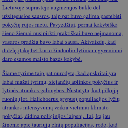
Lietuvoje suprastėjo augmenijos būklė dėl
užsitęsusios sausros, taip pat buvo galima pastebėti
pokyčių rujos metu. Pavyzdžiui, pernai kokybiško
šieno žiemai nusipirkti praktiškai buvo neįmanoma,
vasaros pradžia buvo labai sausa. Akivaizdu, kad
didelę įtaką bet kurio žinduolio lytiniam gyvenimui
daro esamos maisto bazės kokybė.
Šiame tyrime taip pat nurodyta, kad apskritai yra
labai mažai tyrimų, siejančių aplinkos pokyčius ir
lytinės atrankos galimybes. Nustatyta, kad pilkųjų
ruonių (lot. Halichoerus grypus) populiacijos lyčių
atrankos intensyvumą veikia vietiniai klimato
pokyčiai, didina poliginijos laipsnį. Tai, ką jau
žinome apie tauriųjų elnių populiacijas, rodo, kad