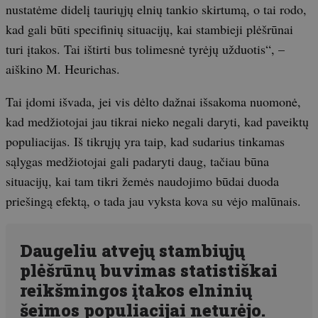
nustatėme didelį tauriųjų elnių tankio skirtumą, o tai rodo,
kad gali būti specifinių situacijų, kai stambieji plėšrūnai
turi įtakos. Tai ištirti bus tolimesnė tyrėjų užduotis“, –
aiškino M. Heurichas.
Tai įdomi išvada, jei vis dėlto dažnai išsakoma nuomonė,
kad medžiotojai jau tikrai nieko negali daryti, kad paveiktų
populiacijas. Iš tikrųjų yra taip, kad sudarius tinkamas
sąlygas medžiotojai gali padaryti daug, tačiau būna
situacijų, kai tam tikri žemės naudojimo būdai duoda
priešingą efektą, o tada jau vyksta kova su vėjo malūnais.
Daugeliu atvejų stambiųjų
plėšrūnų buvimas statistiškai
reikšmingos įtakos elninių
šeimos populiacijai neturėjo.