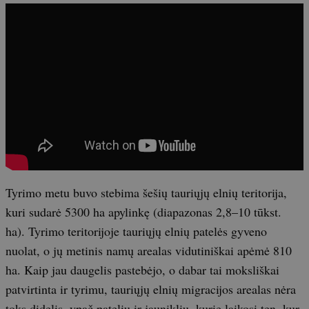
Tyrimo metu buvo stebima šešių tauriųjų elnių teritorija,
kuri sudarė 5300 ha apylinkę (diapazonas 2,8–10 tūkst.
ha). Tyrimo teritorijoje tauriųjų elnių patelės gyveno
nuolat, o jų metinis namų arealas vidutiniškai apėmė 810
ha. Kaip jau daugelis pastebėjo, o dabar tai moksliškai
patvirtinta ir tyrimu, tauriųjų elnių migracijos arealas nėra
toks didelis, ypač patelių ir jauniklių, kurie laikosi ten, kur