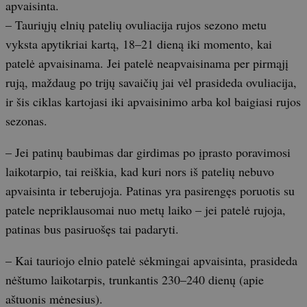
apvaisinta.
– Tauriųjų elnių patelių ovuliacija rujos sezono metu
vyksta apytikriai kartą, 18–21 dieną iki momento, kai
patelė apvaisinama. Jei patelė neapvaisinama per pirmąjį
rują, maždaug po trijų savaičių jai vėl prasideda ovuliacija,
ir šis ciklas kartojasi iki apvaisinimo arba kol baigiasi rujos
sezonas.
– Jei patinų baubimas dar girdimas po įprasto poravimosi
laikotarpio, tai reiškia, kad kuri nors iš patelių nebuvo
apvaisinta ir teberujoja. Patinas yra pasirengęs poruotis su
patele nepriklausomai nuo metų laiko – jei patelė rujoja,
patinas bus pasiruošęs tai padaryti.
– Kai tauriojo elnio patelė sėkmingai apvaisinta, prasideda
nėštumo laikotarpis, trunkantis 230–240 dienų (apie
aštuonis mėnesius).