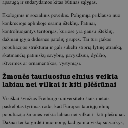
apsaugą ir sudarydamos kitas būtinas sąlygas.
Ekologinis ir socialinis poveikis. Poliginija priklauso nuo
konkrečioje aplinkoje esamų išteklių. Patinai,
kontroliuojantys teritorijas, kuriose yra gausu išteklių,
dažniau įgyja didesnes patelių grupes. Tai turi įtakos
populiacijos struktūrai ir gali sukelti stiprią lytinę atranką,
skatinančią patiniškų savybių, pavyzdžiui, dydžio,
ištvermės ar ornamentikos, vystymąsi.
Žmonės tauriuosius elnius veikia
labiau nei vilkai ir kiti plėšrūnai
Visiškai šviežias Freiburgo universiteto šiais metais
paskelbtas tyrimas rodo, kad Europos tauriųjų elnių
populiaciją žmonės veikia labiau nei vilkai ir kiti plėšrūnai.
Dažnai tenka girdėti nuomonę, kad gamta viską sutvarkys,