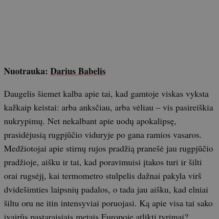
Nuotrauka:
Darius Babelis
Daugelis šiemet kalba apie tai, kad gamtoje viskas vyksta
kažkaip keistai: arba anksčiau, arba vėliau – vis pasireiškia
nukrypimų. Net nekalbant apie uodų apokalipsę,
prasidėjusią rugpjūčio viduryje po gana ramios vasaros.
Medžiotojai apie stirnų rujos pradžią pranešė jau rugpjūčio
pradžioje, aišku ir tai, kad poravimuisi įtakos turi ir šilti
orai rugsėjį, kai termometro stulpelis dažnai pakyla virš
dvidešimties laipsnių padalos, o tada jau aišku, kad elniai
šiltu oru ne itin intensyviai poruojasi. Ką apie visa tai sako
įvairūs pastaraisiais metais Europoje atlikti tyrimai?