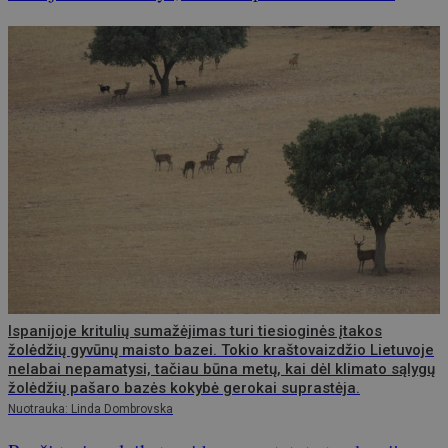
Ispanijoje kritulių sumažėjimas turi tiesioginės įtakos
žolėdžių gyvūnų maisto bazei. Tokio kraštovaizdžio Lietuvoje
nelabai nepamatysi, tačiau būna metų, kai dėl klimato sąlygų
žolėdžių pašaro bazės kokybė gerokai suprastėja.
Nuotrauka: Linda Dombrovska