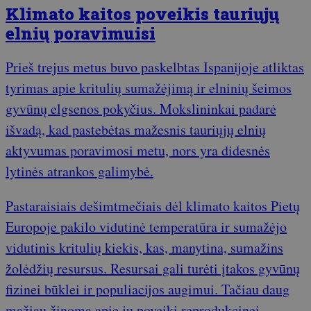
Klimato kaitos poveikis tauriųjų
elnių poravimuisi
Prieš trejus metus buvo paskelbtas Ispanijoje atliktas
tyrimas apie kritulių sumažėjimą ir elninių šeimos
gyvūnų elgsenos pokyčius. Mokslininkai padarė
išvadą, kad pastebėtas mažesnis tauriųjų elnių
aktyvumas poravimosi metu, nors yra didesnės
lytinės atrankos galimybė.
Pastaraisiais dešimtmečiais dėl klimato kaitos Pietų
Europoje pakilo vidutinė temperatūra ir sumažėjo
vidutinis kritulių kiekis, kas, manytina, sumažins
žolėdžių resursus. Resursai gali turėti įtakos gyvūnų
fizinei būklei ir populiacijos augimui. Tačiau daug
mažiau žinoma apie jų poveikį reprodukcinei