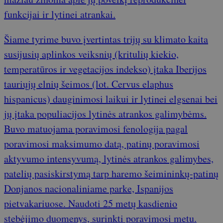
funkcijai ir lytinei atrankai.
Šiame tyrime buvo įvertintas trijų su klimato kaita
susijusių aplinkos veiksnių (kritulių kiekio,
temperatūros ir vegetacijos indekso) įtaka Iberijos
tauriųjų elnių šeimos (lot. Cervus elaphus
hispanicus) dauginimosi laikui ir lytinei elgsenai bei
jų įtaka populiacijos lytinės atrankos galimybėms.
Buvo matuojama poravimosi fenologija pagal
poravimosi maksimumo datą, patinų poravimosi
aktyvumo intensyvumą, lytinės atrankos galimybes,
patelių pasiskirstymą tarp haremo šeimininkų-patinų
Donjanos nacionaliniame parke, Ispanijos
pietvakariuose. Naudoti 25 metų kasdienio
stebėjimo duomenys, surinkti poravimosi metu.