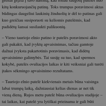
greitai grįžta į savo haremą, kad toliau saugotų pateles nuo
kitų konkuruojančių patinų. Toks trumpas poravimosi aktas
būdingas daugeliui laukinių žinduolių ir dėl to patinas gali
kuo greičiau susiporuoti su keliomis patelėmis, kad
padidėtų šansai susilaukti palikuonių.
– Vieno tauriojo elnio patino ir patelės poravimosi akto
gali pakakti, kad įvyktų apvaisinimas, tačiau gamtoje
dažnai įvyksta pakartotinis poravimasis, kad didėtų
apvaisinimo galimybės. Tai susiję su tuo, kad spermos
kokybė, patelės ovuliacijos laikas ir kiti veiksniai gali turėti
įtakos sėkmingo apvaisinimo rezultatams.
– Tauriojo elnio patelė kiekvienais metais būna vaisinga
labai trumpą laiką, dažniausiai kelias dienas ar net tik
vieną dieną. Rujos metu patelė būna ovuliacijos stadijoje –
tai laikas, kai patelė yra lytiškai prieinama ir gali būti