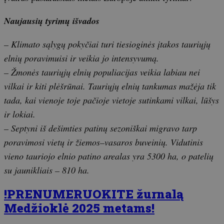
Naujausių tyrimų išvados
– Klimato sąlygų pokyčiai turi tiesioginės įtakos tauriųjų
elnių poravimuisi ir veikia jo intensyvumą.
– Žmonės tauriųjų elnių populiacijas veikia labiau nei
vilkai ir kiti plėšrūnai. Tauriųjų elnių tankumas mažėja tik
tada, kai vienoje toje pačioje vietoje sutinkami vilkai, lūšys
ir lokiai.
– Septyni iš dešimties patinų sezoniškai migravo tarp
poravimosi vietų ir žiemos–vasaros buveinių. Vidutinis
vieno tauriojo elnio patino arealas yra 5300 ha, o patelių
su jaunikliais – 810 ha.
!PRENUMERUOKITE žurnalą
Medžioklė 2025 metams!