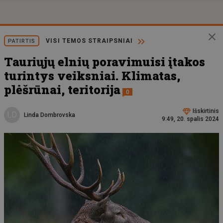
VISI TEMOS STRAIPSNIAI
PATIRTIS
Tauriųjų elnių poravimuisi įtakos
turintys veiksniai. Klimatas,
plėšrūnai, teritorija
0
Išskirtinis
LD
Linda Dombrovska
9:49, 20. spalis 2024