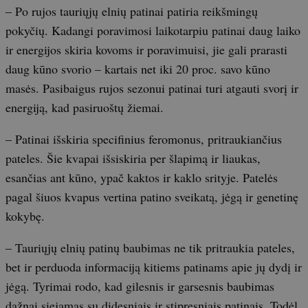
– Po rujos tauriųjų elnių patinai patiria reikšmingų
pokyčių. Kadangi poravimosi laikotarpiu patinai daug laiko
ir energijos skiria kovoms ir poravimuisi, jie gali prarasti
daug kūno svorio – kartais net iki 20 proc. savo kūno
masės. Pasibaigus rujos sezonui patinai turi atgauti svorį ir
energiją, kad pasiruoštų žiemai.
– Patinai išskiria specifinius feromonus, pritraukiančius
pateles. Šie kvapai išsiskiria per šlapimą ir liaukas,
esančias ant kūno, ypač kaktos ir kaklo srityje. Patelės
pagal šiuos kvapus vertina patino sveikatą, jėgą ir genetinę
kokybę.
– Tauriųjų elnių patinų baubimas ne tik pritraukia pateles,
bet ir perduoda informaciją kitiems patinams apie jų dydį ir
jėgą. Tyrimai rodo, kad gilesnis ir garsesnis baubimas
dažnai siejamas su didesniais ir stipresniais patinais. Todėl