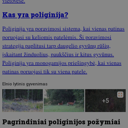
vietovėse.
Kas yra poliginija?
Poliginija yra poravimosi sistema, kai vienas patinas
poruojasi su keliomis patelėmis. Ši poravimosi
strategija paplitusi tarp daugelio gyvūnų rūšių,
įskaitant žinduolius, paukščius ir kitus gyvūnus.
Poliginija yra monogamijos priešingybė, kai vienas
patinas poruojasi tik su viena patele.
Elnio lytinis gyvenimas
Pagrindiniai poliginijos požymiai