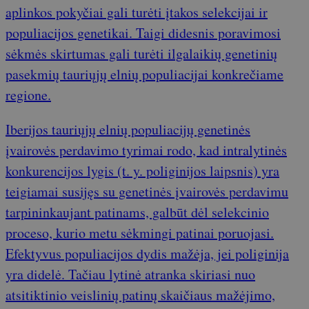
aplinkos pokyčiai gali turėti įtakos selekcijai ir
populiacijos genetikai. Taigi didesnis poravimosi
sėkmės skirtumas gali turėti ilgalaikių genetinių
pasekmių tauriųjų elnių populiacijai konkrečiame
regione.
Iberijos tauriųjų elnių populiacijų genetinės
įvairovės perdavimo tyrimai rodo, kad intralytinės
konkurencijos lygis (t. y. poliginijos laipsnis) yra
teigiamai susijęs su genetinės įvairovės perdavimu
tarpininkaujant patinams, galbūt dėl selekcinio
proceso, kurio metu sėkmingi patinai poruojasi.
Efektyvus populiacijos dydis mažėja, jei poliginija
yra didelė. Tačiau lytinė atranka skiriasi nuo
atsitiktinio veislinių patinų skaičiaus mažėjimo,