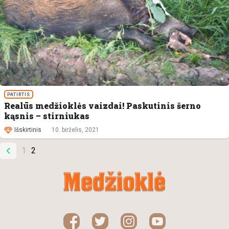
PATIRTIS
Realūs medžioklės vaizdai! Paskutinis šerno
kąsnis – stirniukas
Išskirtinis
10. birželis, 2021
1
2