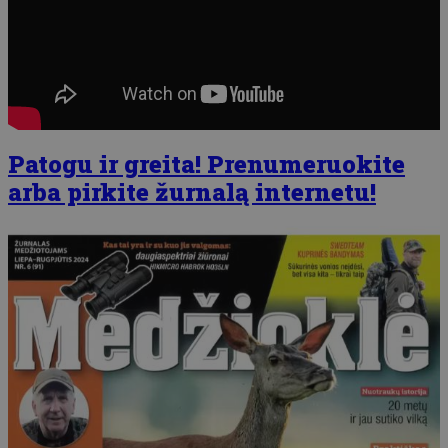
Patogu ir greita! Prenumeruokite
arba pirkite žurnalą internetu!