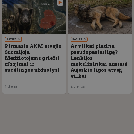
PATIRTIS
PATIRTIS
Pirmasis AKM atvejis
Ar vilkai platina
Suomijoje.
pseudopasiutligę?
Medžiotojams griežti
Lenkijos
ribojimai ir
mokslininkai nustatė
sudėtingos užduotys!
Aujeskio ligos atvejį
vilkui
1 diena
2 dienos