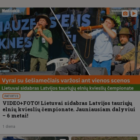
PATIRTIS
VIDEO+FOTO! Lietuvai sidabras Latvijos tauriųjų
elnių kvieslių čempionate. Jauniausiam dalyviui
– 6 metai!
1 diena