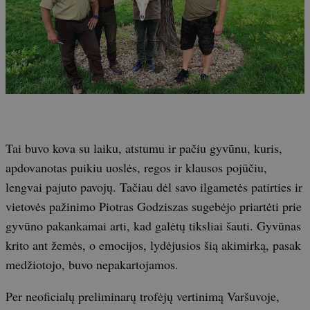
Tai buvo kova su laiku, atstumu ir pačiu gyvūnu, kuris,
apdovanotas puikiu uoslės, regos ir klausos pojūčiu,
lengvai pajuto pavojų. Tačiau dėl savo ilgametės patirties ir
vietovės pažinimo Piotras Godziszas sugebėjo priartėti prie
gyvūno pakankamai arti, kad galėtų tiksliai šauti. Gyvūnas
krito ant žemės, o emocijos, lydėjusios šią akimirką, pasak
medžiotojo, buvo nepakartojamos.
Per neoficialų preliminarų trofėjų vertinimą Varšuvoje,