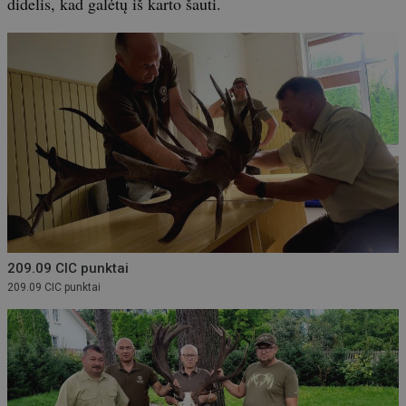
didelis, kad galėtų iš karto šauti.
209.09 CIC punktai
209.09 CIC punktai