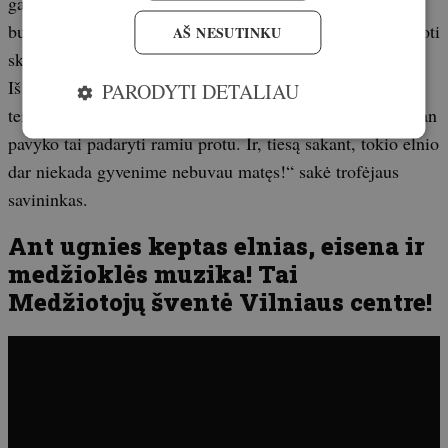
galiukus, užsidėjau ginklą ir ėjau toliau. Laimei, šūvis
buvo sėkmingas, o tada beliko tik nufotografuoti ir apdoroti
AŠ NESUTINKU
skerdeną.
Iš pradžių buvau apimtas emocijų ir net nesugebėjau
PARODYTI DETALIAU
teisingai apibūdinti ragų formos, tačiau tik antrą dieną man
pavyko tai padaryti ramiu protu. Ir, tiesą sakant, tokio elnio
dar niekada gyvenime nebuvau matęs!“ sakė trofėjaus
savininkas.
Ant ugnies keptas elnias, eisena ir
medžioklės muzika! Tai
Medžiotojų šventė Vilniaus centre!