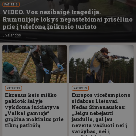
PATIRTIS
VIDEO. Vos nesibaigė tragedija.
Rumunijoje lokys nepastebimai prisėlino
prie į telefoną įnikusio turisto
3 valandos
PATIRTIS
PATIRTIS
Ekranus keis miško
Europos vicečempiono
paklotė: šalyje
sidabras Lietuvai.
vykdoma iniciatyva
Nedas Simanauskas:
„Vaikai gamtoje“
„Jeigu nebejauti
grąžina mokinius prie
jaudulio, gal jau
tikrų patirčių
neverta važiuoti nei į
varžybas, nei į