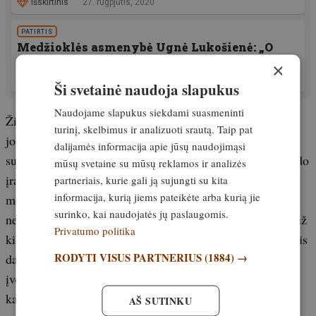
Išskirtinis
27. rugpjūtis, 2020
PATIRTIS
Medžioklės asmenybė Ugnė Lukošienė: „O
kaip dar kitaip galėčiau gyventi?“
×
Išskirtinis
27. gruodis, 2022
Ši svetainė naudoja slapukus
Naudojame slapukus siekdami suasmeninti
Žinodamas, kad elnias pakeitė savo buveinę, medžiotojas
turinį, skelbimus ir analizuoti srautą. Taip pat
jo ieškojo kitame miško plote: „Tik praėjusį lapkritį
dalijamės informacija apie jūsų naudojimąsi
susidūriau akis į akį su šiuo elniu ir turiu susitikimo vaizdo
mūsų svetaine su mūsų reklamos ir analizės
įrašą. Tada bulius dingo. Šį sezoną nusprendžiau pradėti
partneriais, kurie gali ją sujungti su kita
informacija, kurią jiems pateikėte arba kurią jie
medžioti iš šios vietovės. Taigi rugpjūčio 26 d. sėdėjau
surinko, kai naudojatės jų paslaugomis.
netoli Radečnicos kaimo. Vakare jį pastebėjau maždaug už
Privatumo politika
kilometro. Negalėjau laukti. Greitai bėgau paskui jį, kol jis
RODYTI VISUS PARTNERIUS
(1884) →
dar nespėjo iš lauko įeiti į mišką. Paskutinius 300 metrų
įveikiau labai lėtai, jo nematydamas, nes laukas tai kilo į
kalną, tai leidosi žemyn. Galiausiai pamačiau ragų
AŠ SUTINKU