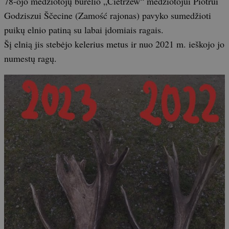
78-ojo medžiotojų būrelio „Cietrzew“ medžiotojui Piotrui
Godziszui Ščecine (Zamość rajonas) pavyko sumedžioti
puikų elnio patiną su labai įdomiais ragais.
Šį elnią jis stebėjo kelerius metus ir nuo 2021 m. ieškojo jo
numestų ragų.