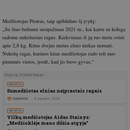
Medžiotojas Piotras, taip apibūdino šį įvykį:
„Su šiuo buliumi susipažinau 2021 m., kai kartu su kolega
radome nukritusius ragus. Kiekvienas iš jų tuo metu svėrė
apie 2,8 kg. Kitus dvejus metus elnio niekas nematė.
Nukritę ragai, kuriuos kitas medžiotojas rado toli nuo
pirminės vietos, įrodė, kad jis buvo gyvas.“
SUSIJĘ STRAIPSNIAI
PATIRTIS
Sumedžiotas elnias neįprastais ragais
Išskirtinis
4. vasaris, 2024
PATIRTIS
Vilkų medžiotojas Aidas Stainys:
„Medžioklėje mano dūšia atgyja“