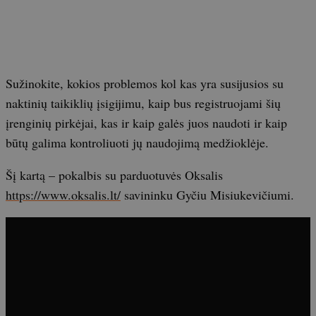
Sužinokite, kokios problemos kol kas yra susijusios su
naktinių taikiklių įsigijimu, kaip bus registruojami šių
įrenginių pirkėjai, kas ir kaip galės juos naudoti ir kaip
būtų galima kontroliuoti jų naudojimą medžioklėje.
Šį kartą – pokalbis su parduotuvės Oksalis
https://www.oksalis.lt/
savininku Gyčiu Misiukevičiumi.