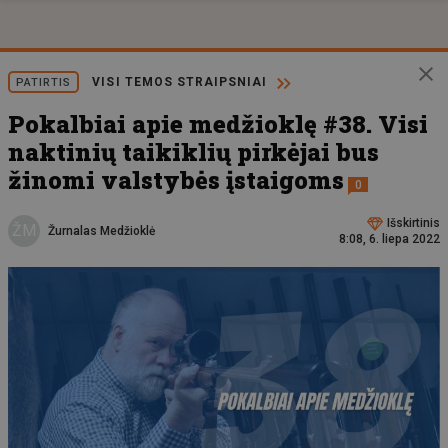
VISI TEMOS STRAIPSNIAI
PATIRTIS
Pokalbiai apie medžioklę #38. Visi
naktinių taikiklių pirkėjai bus
žinomi valstybės įstaigoms
0
Išskirtinis
ŽM
Žurnalas Medžioklė
8:08, 6. liepa 2022