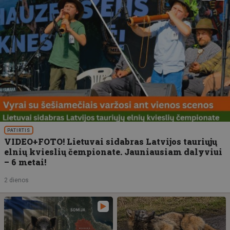
PATIRTIS
VIDEO+FOTO! Lietuvai sidabras Latvijos tauriųjų
elnių kvieslių čempionate. Jauniausiam dalyviui
– 6 metai!
2 dienos