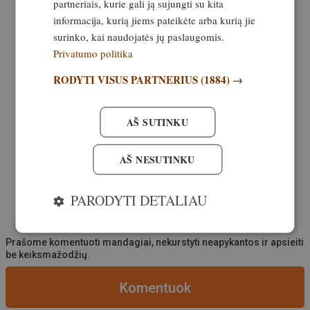
partneriais, kurie gali ją sujungti su kita
informacija, kurią jiems pateikėte arba kurią jie
surinko, kai naudojatės jų paslaugomis.
Privatumo politika
RODYTI VISUS PARTNERIUS
(1884) →
AŠ SUTINKU
AŠ NESUTINKU
PARODYTI DETALIAU
Prašome komentuoti mandagiai, nekurstyti neapykantos ir apsieiti
be keiksmažodžių.
Komentuok