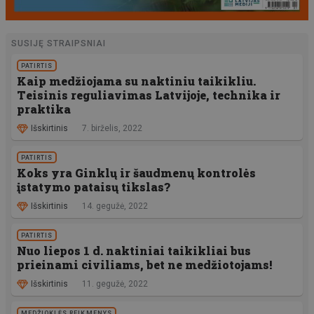
SUSIJĘ STRAIPSNIAI
PATIRTIS
Kaip medžiojama su naktiniu taikikliu.
Teisinis reguliavimas Latvijoje, technika ir
praktika
Išskirtinis
7. birželis, 2022
PATIRTIS
Koks yra Ginklų ir šaudmenų kontrolės
įstatymo pataisų tikslas?
Išskirtinis
14. gegužė, 2022
PATIRTIS
Nuo liepos 1 d. naktiniai taikikliai bus
prieinami civiliams, bet ne medžiotojams!
Išskirtinis
11. gegužė, 2022
MEDŽIOKLĖS REIKMENYS