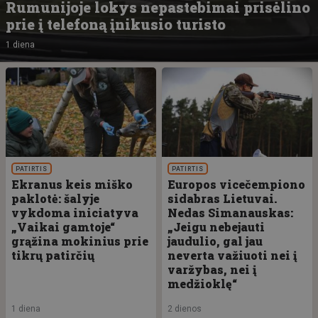
Rumunijoje lokys nepastebimai prisėlino
prie į telefoną įnikusio turisto
1 diena
PATIRTIS
PATIRTIS
Ekranus keis miško
Europos vicečempiono
paklotė: šalyje
sidabras Lietuvai.
vykdoma iniciatyva
Nedas Simanauskas:
„Vaikai gamtoje“
„Jeigu nebejauti
grąžina mokinius prie
jaudulio, gal jau
tikrų patirčių
neverta važiuoti nei į
varžybas, nei į
medžioklę“
1 diena
2 dienos