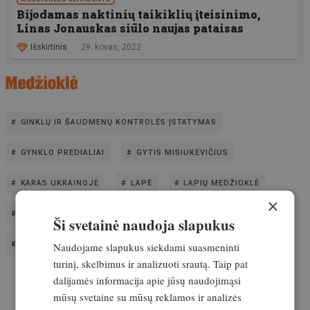
Bijodamas naktinių taikiklių įteisinimo,
Linas Jonauskas siūlo naujas pataisas
Išskirtinis
29. kovas, 2022
GINKLŲ IR ŠAUDMENŲ KONTROLĖS ĮSTATYMAS
GYNKLO PREDIALIAI
GYTIS MISIUKEVIČIUS
KARAS UKRAINOJE
LAPĖ
LAPIŲ MEDŽIOKLĖ
×
MANGUTAS
MEDŽIOKLĖ NAKTĮ
Ši svetainė naudoja slapukus
MEDŽIOKLINIAI ŠOVINIAI
NAKTINIAI TAIKIKLIAI
Naudojame slapukus siekdami suasmeninti
turinį, skelbimus ir analizuoti srautą. Taip pat
dalijamės informacija apie jūsų naudojimąsi
mūsų svetaine su mūsų reklamos ir analizės