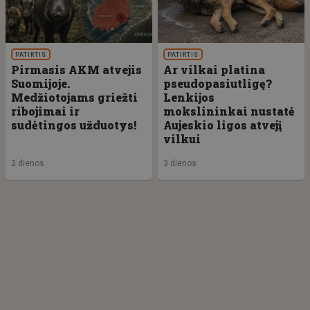
PATIRTIS
PATIRTIS
Pirmasis AKM atvejis
Ar vilkai platina
Suomijoje.
pseudopasiutligę?
Medžiotojams griežti
Lenkijos
ribojimai ir
mokslininkai nustatė
sudėtingos užduotys!
Aujeskio ligos atvejį
vilkui
2 dienos
3 dienos