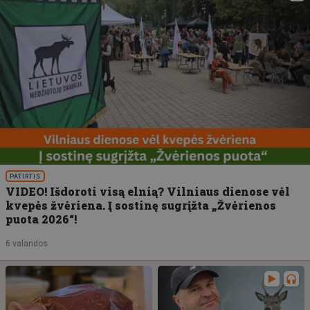
PATIRTIS
VIDEO! Išdoroti visą elnią? Vilniaus dienose vėl
kvepės žvėriena. Į sostinę sugrįžta „Žvėrienos
puota 2026“!
6 valandos