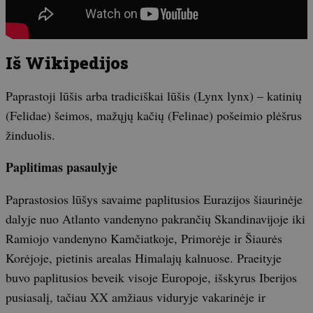
Iš Wikipedijos
Paprastoji lūšis arba tradiciškai lūšis (Lynx lynx) – katinių
(Felidae) šeimos, mažųjų kačių (Felinae) pošeimio plėšrus
žinduolis.
Paplitimas pasaulyje
Paprastosios lūšys savaime paplitusios Eurazijos šiaurinėje
dalyje nuo Atlanto vandenyno pakrančių Skandinavijoje iki
Ramiojo vandenyno Kamčiatkoje, Primorėje ir Šiaurės
Korėjoje, pietinis arealas Himalajų kalnuose. Praeityje
buvo paplitusios beveik visoje Europoje, išskyrus Iberijos
pusiasalį, tačiau XX amžiaus viduryje vakarinėje ir