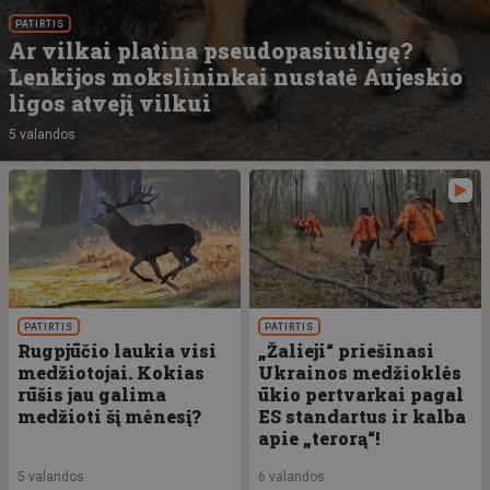
PATIRTIS
Ar vilkai platina pseudopasiutligę?
Lenkijos mokslininkai nustatė Aujeskio
ligos atvejį vilkui
5 valandos
PATIRTIS
PATIRTIS
Rugpjūčio laukia visi
„Žalieji“ priešinasi
medžiotojai. Kokias
Ukrainos medžioklės
rūšis jau galima
ūkio pertvarkai pagal
medžioti šį mėnesį?
ES standartus ir kalba
apie „terorą“!
5 valandos
6 valandos