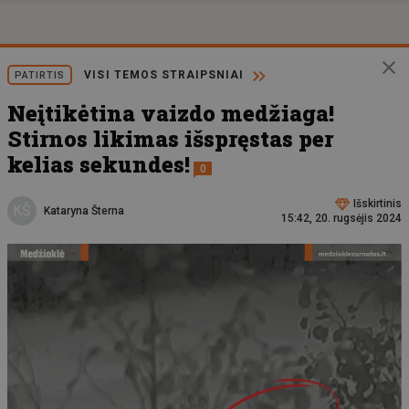
VISI TEMOS STRAIPSNIAI
PATIRTIS
Neįtikėtina vaizdo medžiaga!
Stirnos likimas išspręstas per
kelias sekundes!
0
Išskirtinis
KŠ
Kataryna Šterna
15:42, 20. rugsėjis 2024