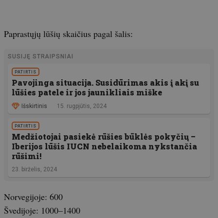
Paprastųjų lūšių skaičius pagal šalis:
SUSIJĘ STRAIPSNIAI
PATIRTIS
Pavojinga situacija. Susidūrimas akis į akį su
lūšies patele ir jos jaunikliais miške
Išskirtinis
15. rugpjūtis, 2024
PATIRTIS
Medžiotojai pasiekė rūšies būklės pokyčių –
Iberijos lūšis IUCN nebelaikoma nykstančia
rūšimi!
23. birželis, 2024
Norvegijoje: 600
Švedijoje: 1000–1400