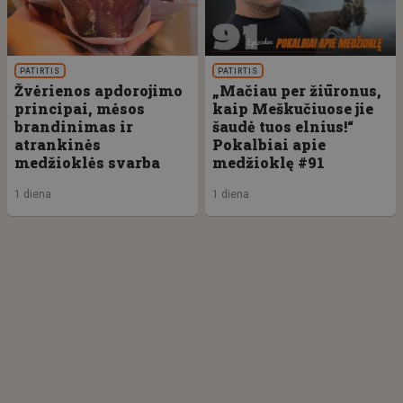
PATIRTIS
PATIRTIS
Žvėrienos apdorojimo
„Mačiau per žiūronus,
principai, mėsos
kaip Meškučiuose jie
brandinimas ir
šaudė tuos elnius!“
atrankinės
Pokalbiai apie
medžioklės svarba
medžioklę #91
1 diena
1 diena