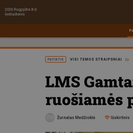
2026 Rugpjūtis 8 d.
šeštadienis
P
VISI TEMOS STRAIPSNIAI
PATIRTIS
LMS Gamta: 
ruošiamės 
ŽM
Žurnalas Medžioklė
Išskirtinis