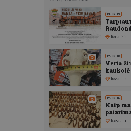
SUSIJĘ STRAIPSNIAI
PATIRTIS
Tarptau
Raudond
Išskirtinis
PATIRTIS
Verta ži
kaukolė
Išskirtinis
PATIRTIS
Kaip mat
patarim
Išskirtinis