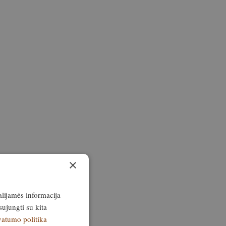
×
alijamės informacija
sujungti su kita
vatumo politika