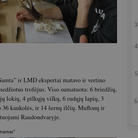
mta” ir LMD ekspertai matavo ir vertino
džiotus trofėjus. Viso sumatuota: 6 briedžių,
ųjų lokių, 4 pilkųjų vilkų, 6 rudųjų lapių, 3
 36 kaukolės, ir 14 šernų ilčių. Muflonų ir
atuojami Raudondvaryje.
 namai“