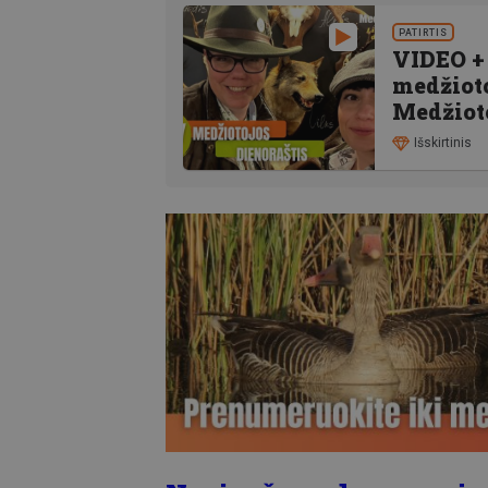
PATIRTIS
VIDEO + 
medžioto
Medžioto
Išskirtinis