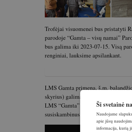
Trofėjai visuomenei bus pristatyti
parodoje “Gamta – visų namai” Paro
bus galima iki 2023-07-15. Visą par
renginiai, lauksime apsilankant.
LMS Gamta primena, š.m. balandžio 
skyrius) galima pristatyti tiesiai į
Ši svetainė 
LMS “Gamta” Kauno skyrius, Gedimi
susiskambinus.
Naudojame slapukus 
apie jūsų naudojimą
informacija, kurią 