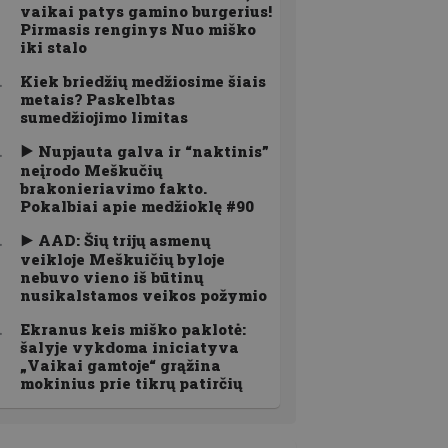
vaikai patys gamino burgerius!
Pirmasis renginys Nuo miško
iki stalo
Kiek briedžių medžiosime šiais
metais? Paskelbtas
sumedžiojimo limitas
Nupjauta galva ir “naktinis”
neįrodo Meškučių
brakonieriavimo fakto.
Pokalbiai apie medžioklę #90
AAD: Šių trijų asmenų
veikloje Meškuičių byloje
nebuvo vieno iš būtinų
nusikalstamos veikos požymio
Ekranus keis miško paklotė:
šalyje vykdoma iniciatyva
„Vaikai gamtoje“ grąžina
mokinius prie tikrų patirčių