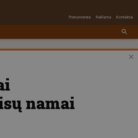
Prenumerata
Reklama
Kontaktai
ai
isų namai