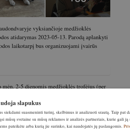
 Raudondvaryje vyksiančioje medžioklės
dos atidarymas 2023-05-13. Parodą aplankyti
odos laikotarpį bus organizuojami įvairūs
mėn. 2-5 dienomis medžioklės trofėjus (per
 Raudondvario dvarą. Atsakingas už priėmimą
naudoja slapukus
nas Žiukas: 8 686 52600. Vežti tik
siekdami suasmeninti turinį, skelbimus ir analizuoti srautą. Taip pat d
si mūsų svetaine su mūsų reklamos ir analizės partneriais, kurie gali ją 
jiems pateikėte arba kurią jie surinko, kai naudojatės jų paslaugomis.
Pri