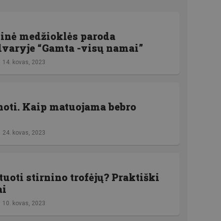
tinė medžioklės paroda
varyje “Gamta -visų namai”
14. kovas, 2023
noti. Kaip matuojama bebro
24. kovas, 2023
uoti stirnino trofėjų? Praktiški
ai
10. kovas, 2023