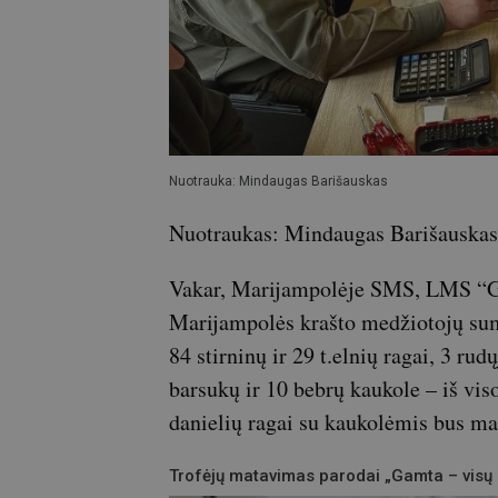
Nuotrauka: Mindaugas Barišauskas
Nuotraukas: Mindaugas Barišauskas
Vakar, Marijampolėje SMS, LMS “Ga
Marijampolės krašto medžiotojų sume
84 stirninų ir 29 t.elnių ragai, 3 rud
barsukų ir 10 bebrų kaukole – iš viso
danielių ragai su kaukolėmis bus m
Trofėjų matavimas parodai „Gamta – visų