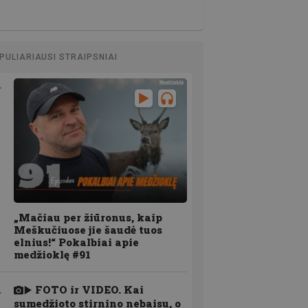
PULIARIAUSI STRAIPSNIAI
„Mačiau per žiūronus, kaip
Meškučiuose jie šaudė tuos
elnius!“ Pokalbiai apie
medžioklę #91
FOTO ir VIDEO. Kai
sumedžioto stirnino nebaisu, o