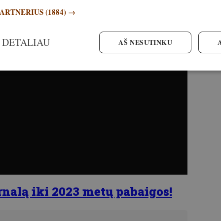
PARTNERIUS
(1884) →
 DETALIAU
AŠ NESUTINKU
ą iki 2023 metų pabaigos!