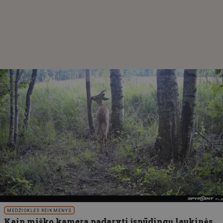
MEDŽIOKLĖS REIKMENYS
Kaip miško kamera padaryti įspūdingų laukinės