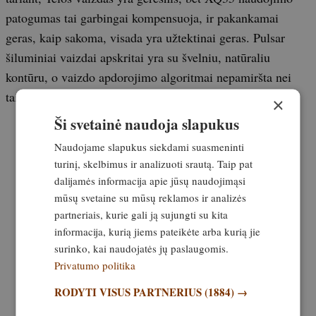
patogumas tai garbingai kompensuoja, ir pakankamai
geras, kaip sakoma, visada yra užtektinai geras. Pulsar
šiluminiai vaizdai apskritai yra su švelniu, natūraliu
kontūru, o vaizdo apdorojimo algoritmai nepamiršta nei
taikinio kontūrų, nei fono detalių.
×
Ši svetainė naudoja slapukus
Naudojame slapukus siekdami suasmeninti
turinį, skelbimus ir analizuoti srautą. Taip pat
dalijamės informacija apie jūsų naudojimąsi
mūsų svetaine su mūsų reklamos ir analizės
partneriais, kurie gali ją sujungti su kita
informacija, kurią jiems pateikėte arba kurią jie
surinko, kai naudojatės jų paslaugomis.
Privatumo politika
RODYTI VISUS PARTNERIUS
(1884) →