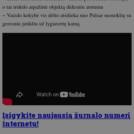
o tai trukdo atpažinti objektą didesniu atstumu
− Vaizdo kokybė vis dėlto atsilieka nuo Pulsar monoklių su
geresniu jutikliu už lygiavertę kainą
Įsigykite naujausią žurnalo numerį
internetu!