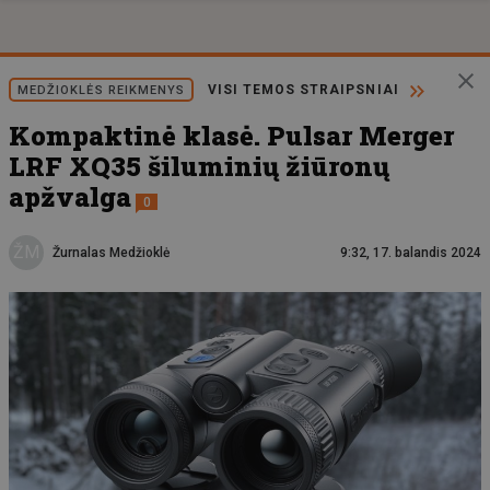
VISI TEMOS STRAIPSNIAI
MEDŽIOKLĖS REIKMENYS
Kompaktinė klasė. Pulsar Merger
LRF XQ35 šiluminių žiūronų
apžvalga
0
ŽM
Žurnalas Medžioklė
9:32, 17. balandis 2024