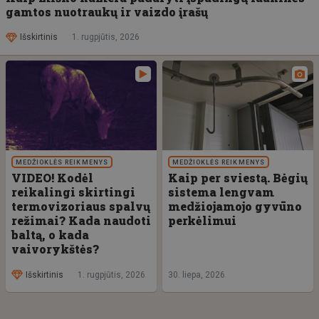
gamtos nuotraukų ir vaizdo įrašų
Išskirtinis
1. rugpjūtis, 2026
MEDŽIOKLĖS REIKMENYS
MEDŽIOKLĖS REIKMENYS
VIDEO! Kodėl
Kaip per sviestą. Bėgių
reikalingi skirtingi
sistema lengvam
termovizoriaus spalvų
medžiojamojo gyvūno
režimai? Kada naudoti
perkėlimui
baltą, o kada
vaivorykštės?
Išskirtinis
1. rugpjūtis, 2026
30. liepa, 2026