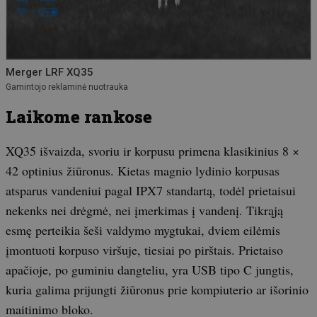
Merger LRF XQ35
Gamintojo reklaminė nuotrauka
Laikome rankose
XQ35 išvaizda, svoriu ir korpusu primena klasikinius 8 ×
42 optinius žiūronus. Kietas magnio lydinio korpusas
atsparus vandeniui pagal IPX7 standartą, todėl prietaisui
nekenks nei drėgmė, nei įmerkimas į vandenį. Tikrąją
esmę perteikia šeši valdymo mygtukai, dviem eilėmis
įmontuoti korpuso viršuje, tiesiai po pirštais. Prietaiso
apačioje, po guminiu dangteliu, yra USB tipo C jungtis,
kuria galima prijungti žiūronus prie kompiuterio ar išorinio
maitinimo bloko.