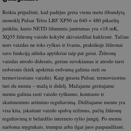
Reikia pripažinti, kad padėjus greta vienu metu išbandytą
monoklį Pulsar Telos LRF XP50 su 640 × 480 pikselių
jutikliu, kurio NETD šiluminis jautrumas yra <18 mK,
XQ35 žiūronų vaizdo kokybė akivaizdžiai kuklesnė. Tačiau
nors vaizdas ne toks ryškus ir švarus, praktikoje žiūronai
savo funkciją atlieka apytikriai taip pat gerai. Žiūronų
vaizdas atrodo didesnis, geriau suvokiamas ir atrodo tarsi
erdvesnis (kiek apskritai erdvumą galima sieti su
termovizoriaus vaizdu). Kaip įprasta Pulsar, termovizorius
turi du meniu – mažą ir didelį. Mažajame greitajame
meniu galima rasti vaizdo ryškumo, kontrasto ir
skaitmeninio artinimo reguliavimą. Didžiajame meniu yra
visa kita, įskaitant vaizdo spalvų režimus, pačių žiūronų
reguliavimą ir belaidžio interneto ryšio jungtį. Po meniu
naršoma mygtukais, trumpai arba ilgai juos paspaudžiant.