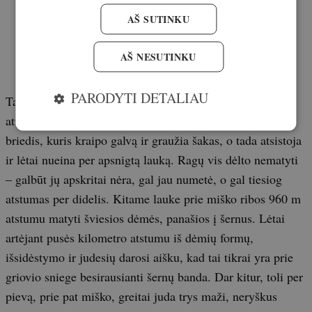
AŠ SUTINKU
AŠ NESUTINKU
PARODYTI DETALIAU
Tamsoje po pirmųjų pūgų gyvūnai vėl pradeda rodytis
atvirose vietose. Už kokių 300 metrų krūmuose guli
briedis, kuris kraipo galvą ir graužia šakas, o tada atsistoja
ir lėtai nueina per apsnigtą lauką. Ragų vis dėlto nematyti
– galbūt jų apskritai nėra, gal jau numetė, o gal tiesiog
atstumas per didelis. Kitame lauke prie miško ribos 960 m
atstumu matyti šviesios dėmės, panašios į šernus. Lėtai
artėjant pusės kilometro atstumu iš dėmių formų,
išsidėstymo ir judesių darosi aišku, kad tai tikrai yra prie
griovio sniege besirausianti šernų banda. Dar kitur, toli per
pievą, prie pat miško, greitai juda trys maži, neryškus