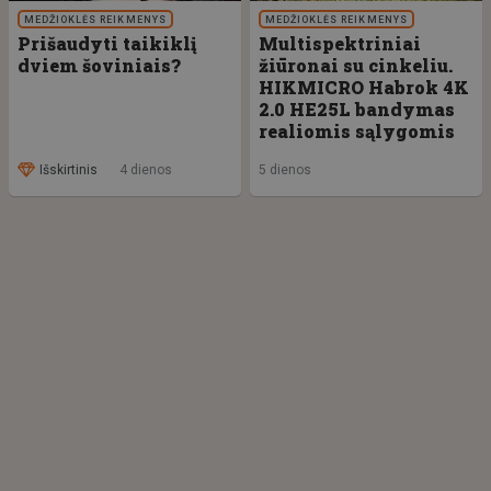
MEDŽIOKLĖS REIKMENYS
MEDŽIOKLĖS REIKMENYS
Prišaudyti taikiklį
Multispektriniai
dviem šoviniais?
žiūronai su cinkeliu.
HIKMICRO Habrok 4K
2.0 HE25L bandymas
realiomis sąlygomis
Išskirtinis
4 dienos
5 dienos