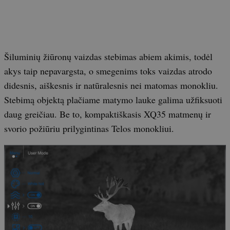
Šiluminių žiūronų vaizdas stebimas abiem akimis, todėl
akys taip nepavargsta, o smegenims toks vaizdas atrodo
didesnis, aiškesnis ir natūralesnis nei matomas monokliu.
Stebimą objektą plačiame matymo lauke galima užfiksuoti
daug greičiau. Be to, kompaktiškasis XQ35 matmenų ir
svorio požiūriu prilygintinas Telos monokliui.