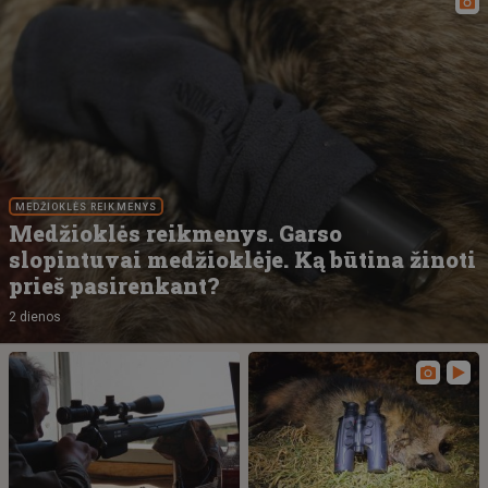
MEDŽIOKLĖS REIKMENYS
Medžioklės reikmenys. Garso
slopintuvai medžioklėje. Ką būtina žinoti
prieš pasirenkant?
2 dienos