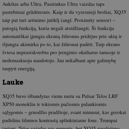
Aukštas arba Ultra. Pasirinkus Ultra vaizdas taps
pastebimai grūdėtesnis. Kaip ir du vyresnieji broliai, XQ35
taip pat turi artinimo jutiklį (angl. Proximity sensor) –
patogią funkciją, kuria negali atsidžiaugti. Ši funkcija
automatiškai įjungia ekraną žiūronus pridėjus prie akių ir
išjungia akimirka po to, kai žiūronai padėti. Taip ekrano
šviesa neprasiskverbia pro įrenginio okuliarus tamsoje ir
nedemaskuoja naudotojo. Jau nekalbant apie galimybę
taupyti energiją.
Lauke
XQ35 buvo išbandytas vienu metu su Pulsar Telos LRF
XP50 monokliu ir tokiomis pačiomis palankiomis
sąlygomis – gruodžio pradžioje, esant minusui, kas gerokai
padidina šilumos kontrastą aplinkiniame fone. Trumpai
tariant, Telos vaizdas yra geresnis, bet XQ35 naudojimo