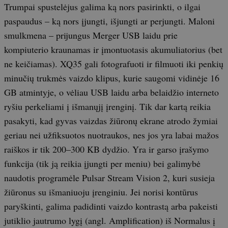
Trumpai spustelėjus galima ką nors pasirinkti, o ilgai
paspaudus – ką nors įjungti, išjungti ar perjungti. Maloni
smulkmena – prijungus Merger USB laidu prie
kompiuterio kraunamas ir įmontuotasis akumuliatorius (bet
ne keičiamas). XQ35 gali fotografuoti ir filmuoti iki penkių
minučių trukmės vaizdo klipus, kurie saugomi vidinėje 16
GB atmintyje, o vėliau USB laidu arba belaidžio interneto
ryšiu perkeliami į išmanųjį įrenginį. Tik dar kartą reikia
pasakyti, kad gyvas vaizdas žiūronų ekrane atrodo žymiai
geriau nei užfiksuotos nuotraukos, nes jos yra labai mažos
raiškos ir tik 200–300 KB dydžio. Yra ir garso įrašymo
funkcija (tik ją reikia įjungti per meniu) bei galimybė
naudotis programėle Pulsar Stream Vision 2, kuri susieja
žiūronus su išmaniuoju įrenginiu. Jei norisi kontūrus
paryškinti, galima padidinti vaizdo kontrastą arba pakeisti
jutiklio jautrumo lygį (angl. Amplification) iš Normalus į