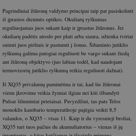
Pagrindiniai žiūronų valdymo principai taip pat pasiskolinti
iš įprastos dieninės optikos. Okuliarų ryškumas
reguliuojamas juos sukant kaip ir įprastus žiūronus. Jei
okuliarų padėtis atrodo per plati arba siaura, užtenka tvirtai
suimti juos pirštais ir pastumti į šonus. Šiluminio jutiklio
ryškumą galima patogiai reguliuoti be vargo sukant žiedą
ant žiūronų objektyvo (juo labiau todėl, kad naudojant
termovizorių jutiklio ryškumą reikia reguliuoti dažnai).
Iš XQ35 privalumų paminėtina ir tai, kad šie žiūronai
vienu įkrovimu veikia žymiai ilgiau nei kiti išbandyti
Pulsar šiluminiai prietaisai. Pavyzdžiui, tas pats Telos
monoklis kambario temperatūroje pajėgia veikti 8,5
valandos, o XQ35 – visas 11. Kaip ir du vyresnieji broliai,
XQ35 turi tuos pačius du akumuliatorius – vienas iš jų
įmontuotas, o kitas keičiamas ir išvaizda primena