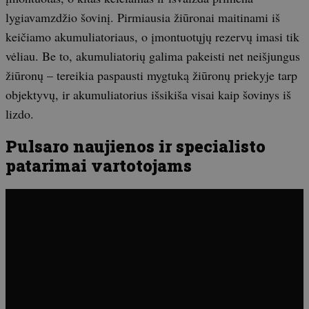
lygiavamzdžio šovinį. Pirmiausia žiūronai maitinami iš
keičiamo akumuliatoriaus, o įmontuotųjų rezervų imasi tik
vėliau. Be to, akumuliatorių galima pakeisti net neišjungus
žiūronų – tereikia paspausti mygtuką žiūronų priekyje tarp
objektyvų, ir akumuliatorius išsikiša visai kaip šovinys iš
lizdo.
Pulsaro naujienos ir specialisto
patarimai vartotojams