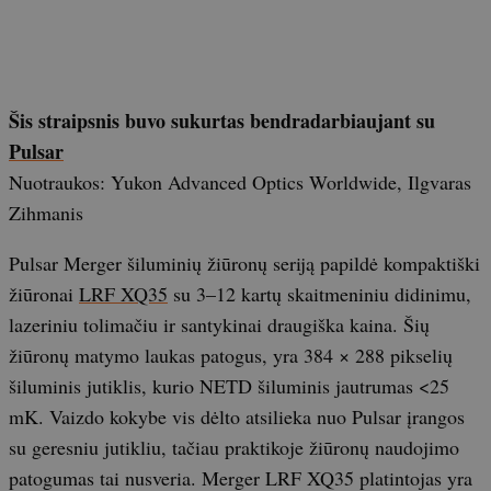
Šis straipsnis buvo sukurtas bendradarbiaujant su
Pulsar
Nuotraukos: Yukon Advanced Optics Worldwide, Ilgvaras
Zihmanis
Pulsar Merger šiluminių žiūronų seriją papildė kompaktiški
žiūronai
LRF XQ35
su 3–12 kartų skaitmeniniu didinimu,
lazeriniu tolimačiu ir santykinai draugiška kaina. Šių
žiūronų matymo laukas patogus, yra 384 × 288 pikselių
šiluminis jutiklis, kurio NETD šiluminis jautrumas <25
mK. Vaizdo kokybe vis dėlto atsilieka nuo Pulsar įrangos
su geresniu jutikliu, tačiau praktikoje žiūronų naudojimo
patogumas tai nusveria. Merger LRF XQ35 platintojas yra