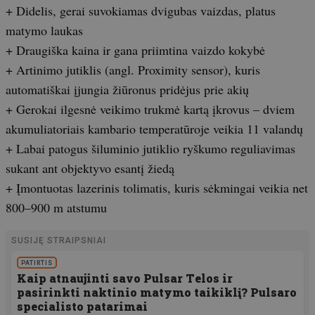
+ Didelis, gerai suvokiamas dvigubas vaizdas, platus
matymo laukas
+ Draugiška kaina ir gana priimtina vaizdo kokybė
+ Artinimo jutiklis (angl. Proximity sensor), kuris
automatiškai įjungia žiūronus pridėjus prie akių
+ Gerokai ilgesnė veikimo trukmė kartą įkrovus – dviem
akumuliatoriais kambario temperatūroje veikia 11 valandų
+ Labai patogus šiluminio jutiklio ryškumo reguliavimas
sukant ant objektyvo esantį žiedą
+ Įmontuotas lazerinis tolimatis, kuris sėkmingai veikia net
800–900 m atstumu
SUSIJĘ STRAIPSNIAI
PATIRTIS
Kaip atnaujinti savo Pulsar Telos ir
pasirinkti naktinio matymo taikiklį? Pulsaro
specialisto patarimai