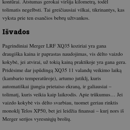
kontūrai. Atstumas gerokai viršija kilometrą, todėl
tolimatis negelbsti. Tai greičiausiai vilkai, tikrinantys, kas
vyksta prie ten esančios bebrų užtvankos.
Išvados
Pagrindiniai Merger LRF XQ35 koziriai yra gana
draugiška kaina ir paprastas naudojimas, vis dėlto vaizdo
kokybė, jei atvirai, už tokią kainą praktikoje yra gana gera.
Pridėsime dar įspūdingą XQ35 11 valandų veikimo laiką
(kambario temperatūroje), artumo jutiklį, kuris
automatiškai įjungia prietaiso ekraną, ir galiausiai –
tolimatį, kuris veikia kaip laikrodis. Apie trūkumus… Jei
vaizdo kokybė vis dėlto svarbiau, tuomet geriau rinktis
monoklį Telos XP50, bet jei leidžia finansai – kurį nors iš
Merger serijos vyresniųjų brolių.