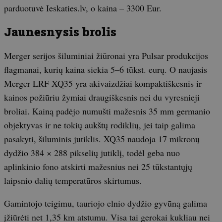
parduotuvė Ieskaties.lv, o kaina – 3300 Eur.
Jaunesnysis brolis
Merger serijos šiluminiai žiūronai yra Pulsar produkcijos
flagmanai, kurių kaina siekia 5–6 tūkst. eurų. O naujasis
Merger LRF XQ35 yra akivaizdžiai kompaktiškesnis ir
kainos požiūriu žymiai draugiškesnis nei du vyresnieji
broliai. Kainą padėjo numušti mažesnis 35 mm germanio
objektyvas ir ne tokių aukštų rodiklių, jei taip galima
pasakyti, šiluminis jutiklis. XQ35 naudoja 17 mikronų
dydžio 384 × 288 pikselių jutiklį, todėl geba nuo
aplinkinio fono atskirti mažesnius nei 25 tūkstantųjų
laipsnio dalių temperatūros skirtumus.
Gamintojo teigimu, tauriojo elnio dydžio gyvūną galima
įžiūrėti net 1,35 km atstumu. Visa tai gerokai kukliau nei