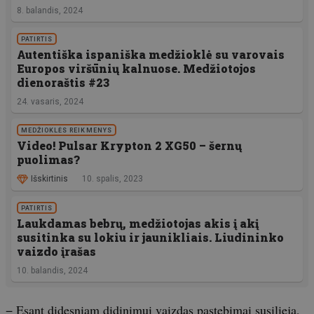
8. balandis, 2024
PATIRTIS
Autentiška ispaniška medžioklė su varovais
Europos viršūnių kalnuose. Medžiotojos
dienoraštis #23
24. vasaris, 2024
MEDŽIOKLĖS REIKMENYS
Video! Pulsar Krypton 2 XG50 – šernų
puolimas?
Išskirtinis
10. spalis, 2023
PATIRTIS
Laukdamas bebrų, medžiotojas akis į akį
susitinka su lokiu ir jaunikliais. Liudininko
vaizdo įrašas
10. balandis, 2024
− Esant didesniam didinimui vaizdas pastebimai susilieja,