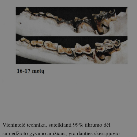
Vienintelė technika, suteikianti 99% tikrumo dėl
sumedžioto gyvūno amžiaus, yra danties skerspjūvio