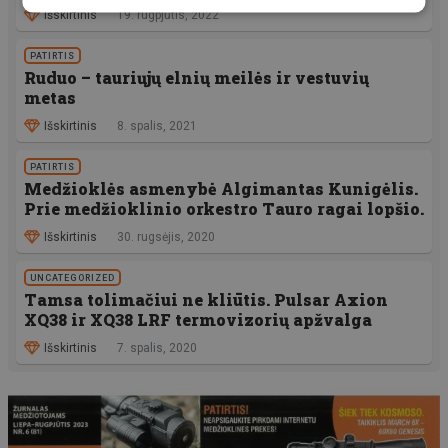
Išskirtinis
19. rugpjūtis, 2022
PATIRTIS
Ruduo – tauriųjų elnių meilės ir vestuvių
metas
Išskirtinis
8. spalis, 2021
PATIRTIS
Medžioklės asmenybė Algimantas Kunigėlis.
Prie medžioklinio orkestro Tauro ragai lopšio.
Išskirtinis
30. rugsėjis, 2020
UNCATEGORIZED
Tamsa tolimačiui ne kliūtis. Pulsar Axion
XQ38 ir XQ38 LRF termovizorių apžvalga
Išskirtinis
7. spalis, 2020