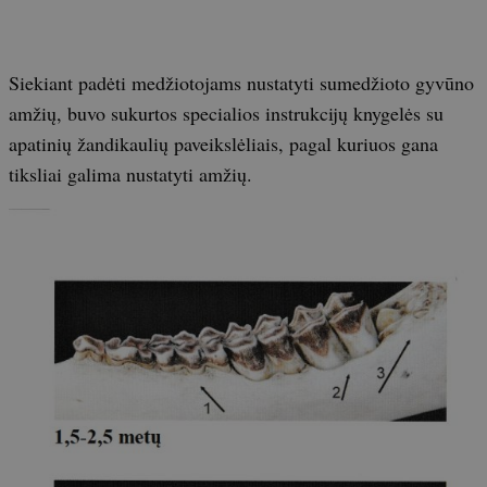
Siekiant padėti medžiotojams nustatyti sumedžioto gyvūno
amžių, buvo sukurtos specialios instrukcijų knygelės su
apatinių žandikaulių paveikslėliais, pagal kuriuos gana
tiksliai galima nustatyti amžių.