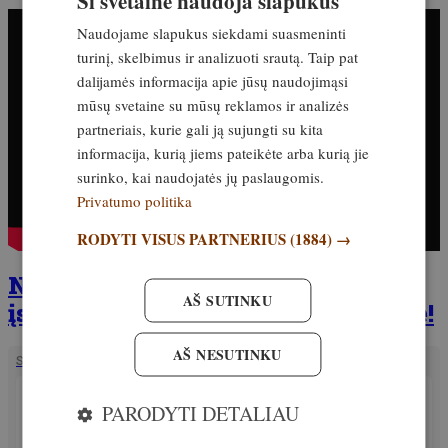
Ši svetainė naudoja slapukus
Naudojame slapukus siekdami suasmeninti
turinį, skelbimus ir analizuoti srautą. Taip pat
dalijamės informacija apie jūsų naudojimąsi
mūsų svetaine su mūsų reklamos ir analizės
partneriais, kurie gali ją sujungti su kita
informacija, kurią jiems pateikėte arba kurią jie
surinko, kai naudojatės jų paslaugomis.
Privatumo politika
RODYTI VISUS PARTNERIUS
(1884) →
Naująjį žurnalo numerį jau galima
AŠ SUTINKU
įsigyti spaudos vietose ir internete!
AŠ NESUTINKU
SUSIJĘ STRAIPSNIAI
PATIRTIS
PARODYTI DETALIAU
LMD: Siūlomas pakeitimas viršija įstatymais
numatytą ministro kompetenciją