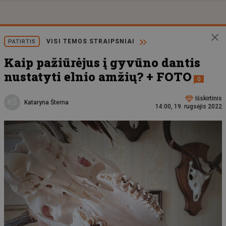
VISI TEMOS STRAIPSNIAI
PATIRTIS
Kaip pažiūrėjus į gyvūno dantis
nustatyti elnio amžių? + FOTO
0
Išskirtinis
KŠ
Kataryna Šterna
14:00, 19. rugsėjis 2022