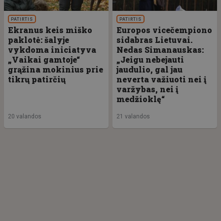
PATIRTIS
PATIRTIS
Ekranus keis miško
Europos vicečempiono
paklotė: šalyje
sidabras Lietuvai.
vykdoma iniciatyva
Nedas Simanauskas:
„Vaikai gamtoje“
„Jeigu nebejauti
grąžina mokinius prie
jaudulio, gal jau
tikrų patirčių
neverta važiuoti nei į
varžybas, nei į
medžioklę“
20 valandos
21 valandos