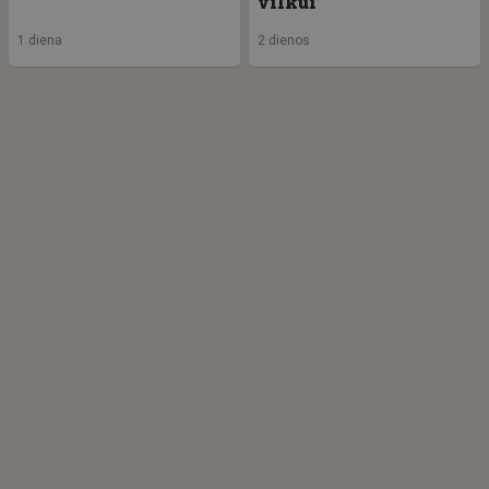
vilkui
1 diena
2 dienos