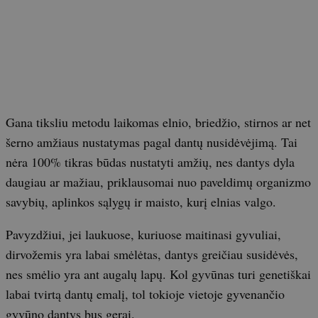
Gana tiksliu metodu laikomas elnio, briedžio, stirnos ar net
šerno amžiaus nustatymas pagal dantų nusidėvėjimą. Tai
nėra 100% tikras būdas nustatyti amžių, nes dantys dyla
daugiau ar mažiau, priklausomai nuo paveldimų organizmo
savybių, aplinkos sąlygų ir maisto, kurį elnias valgo.
Pavyzdžiui, jei laukuose, kuriuose maitinasi gyvuliai,
dirvožemis yra labai smėlėtas, dantys greičiau susidėvės,
nes smėlio yra ant augalų lapų. Kol gyvūnas turi genetiškai
labai tvirtą dantų emalį, tol tokioje vietoje gyvenančio
gyvūno dantys bus gerai.