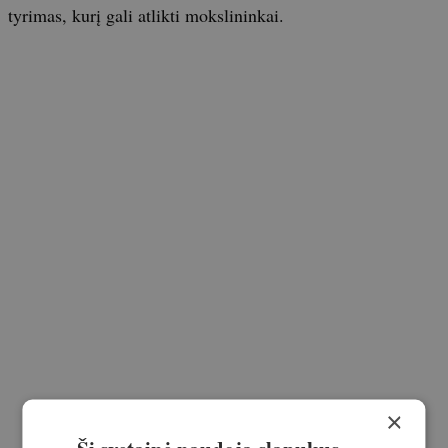
tyrimas, kurį gali atlikti mokslininkai.
×