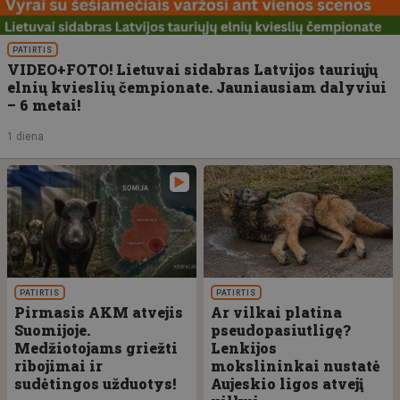
PATIRTIS
VIDEO+FOTO! Lietuvai sidabras Latvijos tauriųjų
elnių kvieslių čempionate. Jauniausiam dalyviui
– 6 metai!
1 diena
PATIRTIS
PATIRTIS
Pirmasis AKM atvejis
Ar vilkai platina
Suomijoje.
pseudopasiutligę?
Medžiotojams griežti
Lenkijos
ribojimai ir
mokslininkai nustatė
sudėtingos užduotys!
Aujeskio ligos atvejį