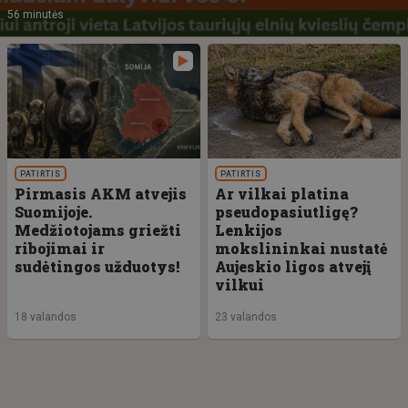
56 minutės
PATIRTIS
PATIRTIS
Pirmasis AKM atvejis
Ar vilkai platina
Suomijoje.
pseudopasiutligę?
Medžiotojams griežti
Lenkijos
ribojimai ir
mokslininkai nustatė
sudėtingos užduotys!
Aujeskio ligos atvejį
vilkui
18 valandos
23 valandos