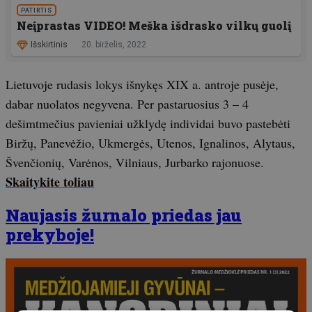
PATIRTIS
Neįprastas VIDEO! Meška išdrasko vilkų guolį
Išskirtinis
20. birželis, 2022
Lietuvoje rudasis lokys išnykęs XIX a. antroje pusėje,
dabar nuolatos negyvena. Per pastaruosius 3 – 4
dešimtmečius pavieniai užklydę individai buvo pastebėti
Biržų, Panevėžio, Ukmergės, Utenos, Ignalinos, Alytaus,
Švenčionių, Varėnos, Vilniaus, Jurbarko rajonuose.
Skaitykite toliau
Naujasis žurnalo priedas jau
prekyboje!