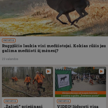
PATIRTIS
Rugpjūčio laukia visi medžiotojai. Kokias rūšis jau
galima medžioti šį mėnesį?
23 valandos
PATIRTIS
PATIRTIS
„Žalieji“ priešinasi
VIDEO! Išdoroti visą