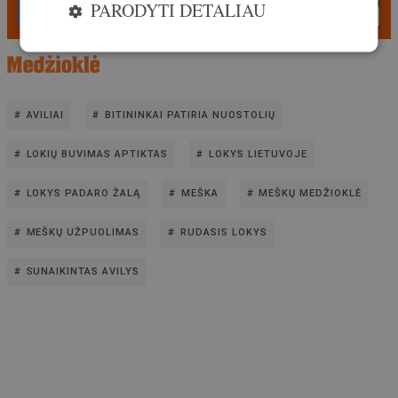
PARODYTI DETALIAU
AVILIAI
BITININKAI PATIRIA NUOSTOLIŲ
LOKIŲ BUVIMAS APTIKTAS
LOKYS LIETUVOJE
LOKYS PADARO ŽALĄ
MEŠKA
MEŠKŲ MEDŽIOKLĖ
MEŠKŲ UŽPUOLIMAS
RUDASIS LOKYS
SUNAIKINTAS AVILYS