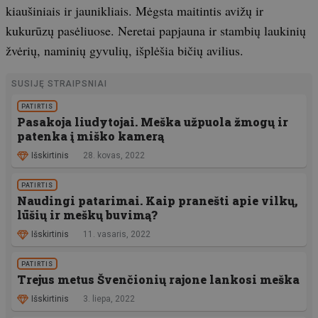
kiaušiniais ir jaunikliais. Mėgsta maitintis avižų ir
kukurūzų pasėliuose. Neretai papjauna ir stambių laukinių
žvėrių, naminių gyvulių, išplėšia bičių avilius.
SUSIJĘ STRAIPSNIAI
PATIRTIS
Pasakoja liudytojai. Meška užpuola žmogų ir
patenka į miško kamerą
Išskirtinis
28. kovas, 2022
PATIRTIS
Naudingi patarimai. Kaip pranešti apie vilkų,
lūšių ir meškų buvimą?
Išskirtinis
11. vasaris, 2022
PATIRTIS
Trejus metus Švenčionių rajone lankosi meška
Išskirtinis
3. liepa, 2022