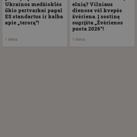
Ukrainos medžioklės
elnią? Vilniaus
ūkio pertvarkai pagal
dienose vėl kvepės
ES standartus ir kalba
žvėriena. Į sostinę
apie „terorą“!
sugrįžta „Žvėrienos
puota 2026“!
1 diena
1 diena