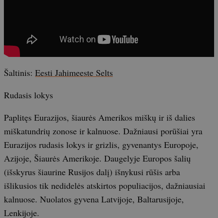
Šaltinis:
Eesti Jahimeeste Selts
Rudasis lokys
Paplitęs Eurazijos, šiaurės Amerikos miškų ir iš dalies
miškatundrių zonose ir kalnuose. Dažniausi porūšiai yra
Eurazijos rudasis lokys ir grizlis, gyvenantys Europoje,
Azijoje, Šiaurės Amerikoje. Daugelyje Europos šalių
(išskyrus šiaurine Rusijos dalį) išnykusi rūšis arba
išlikusios tik nedidelės atskirtos populiacijos, dažniausiai
kalnuose. Nuolatos gyvena Latvijoje, Baltarusijoje,
Lenkijoje.