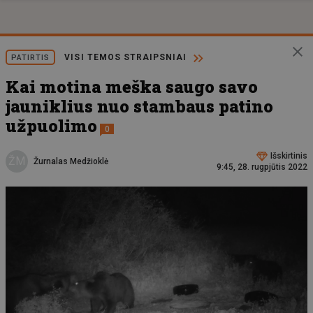
VISI TEMOS STRAIPSNIAI
PATIRTIS
Kai motina meška saugo savo
jauniklius nuo stambaus patino
užpuolimo
0
Išskirtinis
ŽM
Žurnalas Medžioklė
9:45, 28. rugpjūtis 2022