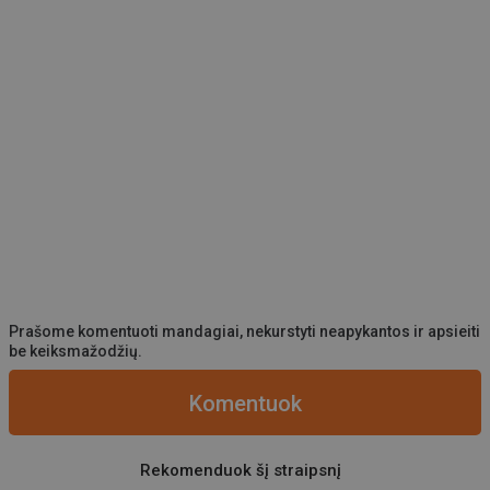
Prašome komentuoti mandagiai, nekurstyti neapykantos ir apsieiti
be keiksmažodžių.
Komentuok
Rekomenduok šį straipsnį