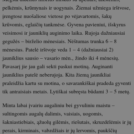
pelkėmis, krūmynais ir uogynais. Žiemai užmiega irštvose,
įrengtose nuošaliose vietose po vėjavartomis, šakų
krūvomis, eglaičių tankmėse. Gyvena pavieniui, išskyrus
veisimosi ir jauniklių auginimo laika. Rujoja dažniausiai
gegužės – birželio mėnesiais. Nėštumas trunka 6 – 8
mėnesius. Patelė irštvoje veda 1 – 4 (dažniausiai 2)
jauniklius sausio – vasario mėn., žindo iki 4 mėnesių.
Pavasarį jie jau gali sekti paskui motiną. Auginanti
jauniklius patelė neberujoja. Kita žiemą jaunikliai
praleidžia kartu su motina, o savarankiškai pradeda gyventi
tik antraisiais metais. Lytiškai subręsta būdami 3 – 5 metų.
Minta labai įvairiu augaliniu bei gyvuliniu maistu –
sultingomis augalų dalimis, vaisiais, uogomis,
šakniastiebiais, ąžuolų gilėmis, riešutais, skruzdėlėmis ir jų
perais, kirminais, vabzdžiais ir jų lervomis, paukščių