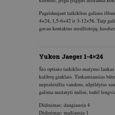
klientus, jeigu įsigijus atsiranda ko
Pageidaujant taikiklius galima išban
4×24, 1,5-6×42 ir 3-12×56. Taip gali
gavau kontaktus medžiotojų, kasdien
Yukon Jaeger 1-4×24
Šio optinio taikiklio matymo laukas 
kalibrų ginklais. Tinkamiausias būte
nepraleidžia vandens, užpildytas sa
galima nustatyti nuliui, todėl lengvi
Didinimas: daugiausia 4
Didinimas: mažiausia 1