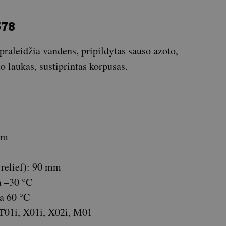
578
epraleidžia vandens, pripildytas sauso azoto,
 laukas, sustiprintas korpusas.
mm
e relief): 90 mm
a –30 °C
a 60 °C
: Т01i, X01i, X02i, M01