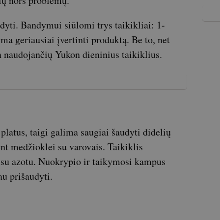
kių nors problemų.
dyti. Bandymui siūlomi trys taikikliai: 1-
ma geriausiai įvertinti produktą. Be to, net
 naudojančių Yukon dieninius taikiklius.
platus, taigi galima saugiai šaudyti didelių
nt medžioklei su varovais. Taikiklis
usu azotu. Nuokrypio ir taikymosi kampus
au prišaudyti.