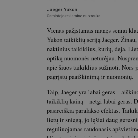
Jaeger Yukon
Gamintojo reklamine nuotrauka
Vienas pažįstamas manęs seniai klau
Yukon taikiklių seriją Jaeger. Žina
naktinius taikiklius, kurių, deja, Li
optiką nuomonės neturėjau. Nuspren
apie šiuos taikiklius sužinoti. Nors ji
pagrįstų paaiškinimų ir nuomonių.
Taip, Jaeger yra labai geras – aiškin
taikiklių kainą – netgi labai geras.
pasireiškia paralakso efektas. Taikikl
lietų ir sniegą, jo lęšiai daug geresni
reguliuojamas raudonasis apšvietimo