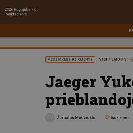
2026 Rugpjūtis 7 d.
Penktadienis
P
VISI TEMOS STR
MEDŽIOKLĖS REIKMENYS
Jaeger Yuko
prieblandoje
ŽM
Žurnalas Medžioklė
Išskirtinis