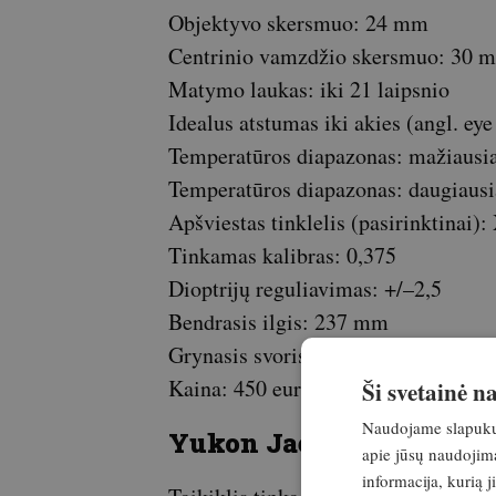
Objektyvo skersmuo: 24 mm
Centrinio vamzdžio skersmuo: 30 
Matymo laukas: iki 21 laipsnio
Idealus atstumas iki akies (angl. ey
Temperatūros diapazonas: mažiausi
Temperatūros diapazonas: daugiausi
Apšviestas tinklelis (pasirinktinai):
Tinkamas kalibras: 0,375
Dioptrijų reguliavimas: +/–2,5
Bendrasis ilgis: 237 mm
Grynasis svoris: 470 g
Kaina: 450 eurų
Ši svetainė 
Naudojame slapukus 
Yukon Jaeger 1,5-6×42
apie jūsų naudojimą
informacija, kurią 