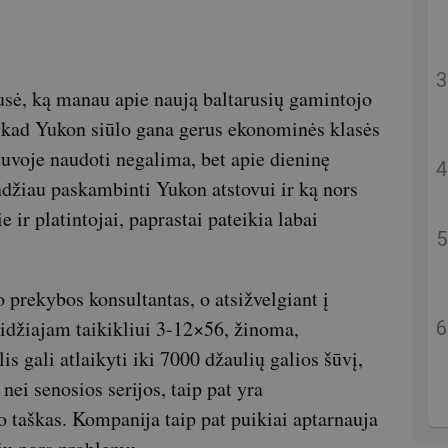
sė, ką manau apie naują baltarusių gamintojo
u, kad Yukon siūlo gana gerus ekonominės klasės
etuvoje naudoti negalima, bet apie dieninę
džiau paskambinti Yukon atstovui ir ką nors
e ir platintojai, paprastai pateikia labai
o prekybos konsultantas, o atsižvelgiant į
 Didžiajam taikikliui 3-12×56, žinoma,
is gali atlaikyti iki 7000 džaulių galios šūvį,
 nei senosios serijos, taip pat yra
 taškas. Kompanija taip pat puikiai aptarnauja