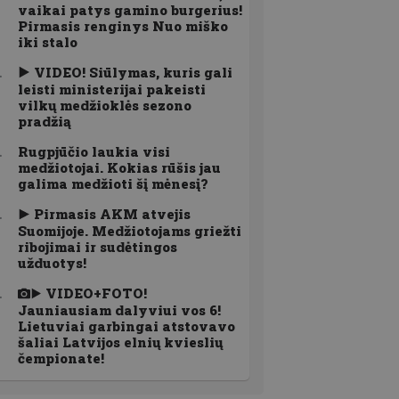
vaikai patys gamino burgerius!
Pirmasis renginys Nuo miško
iki stalo
VIDEO! Siūlymas, kuris gali
leisti ministerijai pakeisti
vilkų medžioklės sezono
pradžią
Rugpjūčio laukia visi
medžiotojai. Kokias rūšis jau
galima medžioti šį mėnesį?
Pirmasis AKM atvejis
Suomijoje. Medžiotojams griežti
ribojimai ir sudėtingos
užduotys!
VIDEO+FOTO!
Jauniausiam dalyviui vos 6!
Lietuviai garbingai atstovavo
šaliai Latvijos elnių kvieslių
čempionate!