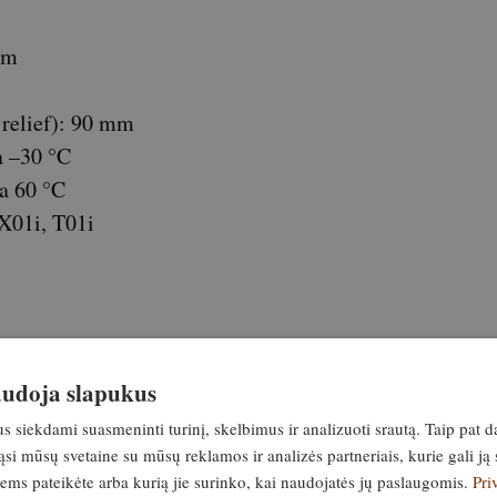
mm
e relief): 90 mm
a –30 °C
a 60 °C
 X01i, T01i
naudoja slapukus
siekdami suasmeninti turinį, skelbimus ir analizuoti srautą. Taip pat d
si mūsų svetaine su mūsų reklamos ir analizės partneriais, kurie gali ją 
jiems pateikėte arba kurią jie surinko, kai naudojatės jų paslaugomis.
Pri