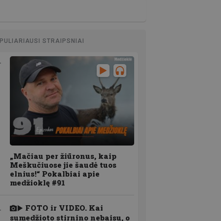
PULIARIAUSI STRAIPSNIAI
„Mačiau per žiūronus, kaip
Meškučiuose jie šaudė tuos
elnius!“ Pokalbiai apie
medžioklę #91
FOTO ir VIDEO. Kai
sumedžioto stirnino nebaisu, o