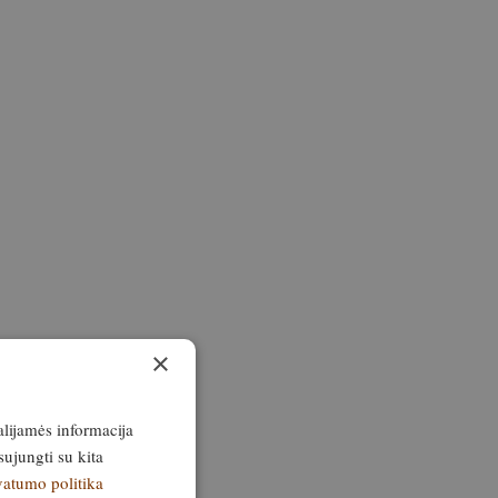
×
alijamės informacija
sujungti su kita
vatumo politika