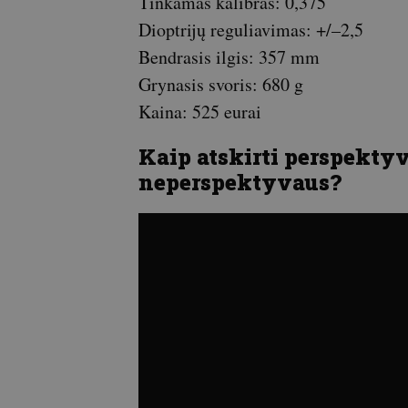
Tinkamas kalibras: 0,375
Dioptrijų reguliavimas: +/–2,5
Bendrasis ilgis: 357 mm
Grynasis svoris: 680 g
Kaina: 525 eurai
Kaip atskirti perspekty
neperspektyvaus?