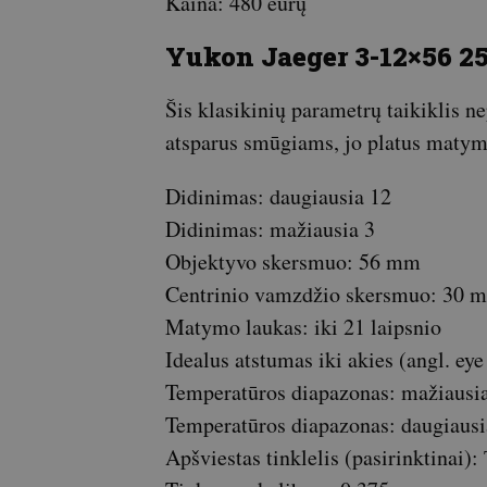
Kaina: 480 eurų
Yukon Jaeger 3-12×56 2
Šis klasikinių parametrų taikiklis n
atsparus smūgiams, jo platus matymo
Didinimas: daugiausia 12
Didinimas: mažiausia 3
Objektyvo skersmuo: 56 mm
Centrinio vamzdžio skersmuo: 30 
Matymo laukas: iki 21 laipsnio
Idealus atstumas iki akies (angl. ey
Temperatūros diapazonas: mažiausi
Temperatūros diapazonas: daugiausi
Apšviestas tinklelis (pasirinktinai)