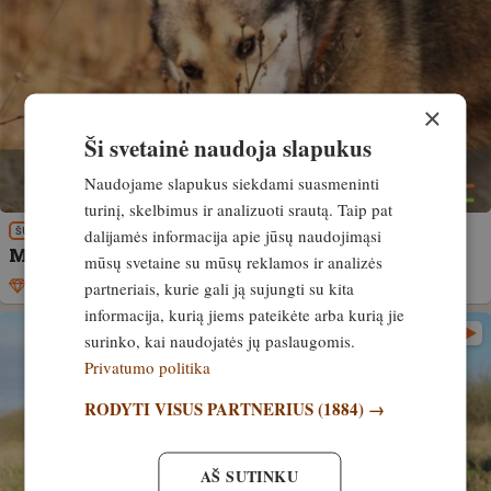
×
Ši svetainė naudoja slapukus
Naudojame slapukus siekdami suasmeninti
turinį, skelbimus ir analizuoti srautą. Taip pat
dalijamės informacija apie jūsų naudojimąsi
ŠUNYS
Medžiotojo akimis: aš ir mano Draugas
mūsų svetaine su mūsų reklamos ir analizės
partneriais, kurie gali ją sujungti su kita
Išskirtinis
30. rugpjūtis, 2021
informacija, kurią jiems pateikėte arba kurią jie
surinko, kai naudojatės jų paslaugomis.
Privatumo politika
RODYTI VISUS PARTNERIUS
(1884) →
AŠ SUTINKU