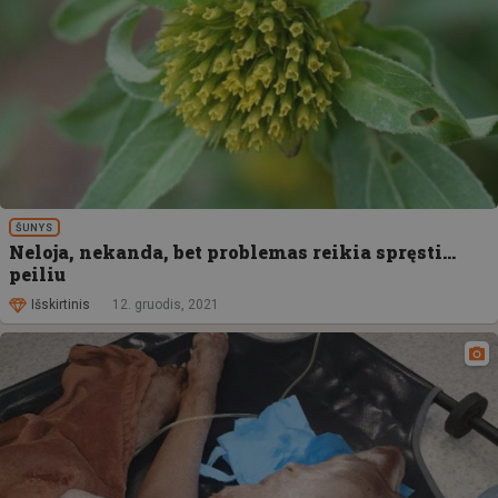
ŠUNYS
Neloja, nekanda, bet problemas reikia spręsti…
peiliu
Išskirtinis
12. gruodis, 2021