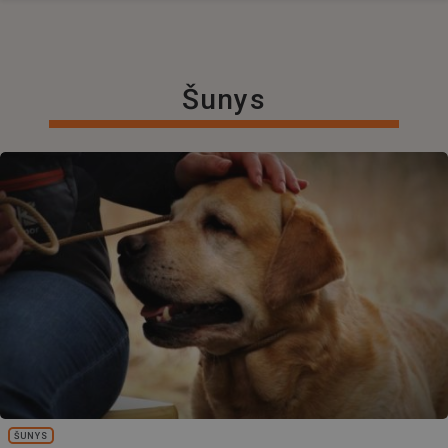
Šunys
ŠUNYS