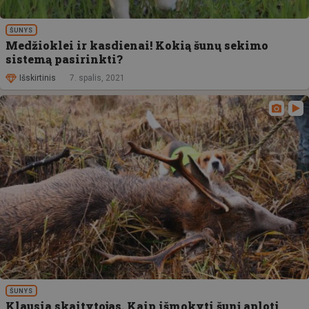
ŠUNYS
Medžioklei ir kasdienai! Kokią šunų sekimo
sistemą pasirinkti?
Išskirtinis
7. spalis, 2021
ŠUNYS
Klausia skaitytojas. Kaip išmokyti šunį aploti