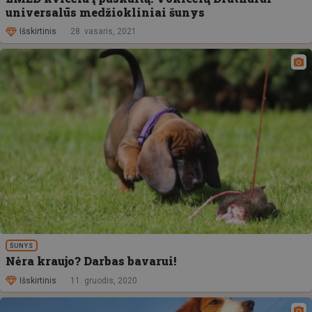
universalūs medžiokliniai šunys
Išskirtinis
28. vasaris, 2021
ŠUNYS
Nėra kraujo? Darbas bavarui!
Išskirtinis
11. gruodis, 2020