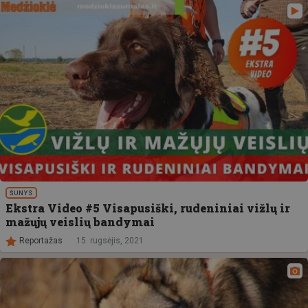
ŠUNYS
Ekstra Video #5 Visapusiški, rudeniniai vižlų ir
mažųjų veislių bandymai
Reportažas
15. rugsėjis, 2021