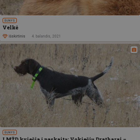
ŠUNYS
Velkė
Išskirtinis
4. balandis, 2021
ŠUNYS
LMŽD kviečia į paskaitą: Vokiečių Dratharai –