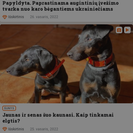
Papyldyta. Paprastinama augintinių įvežimo
tvarka nuo karo bėgantiems ukrainiečiams
Išskirtinis
26. vasaris, 2022
ŠUNYS
Jaunas ir senas šuo kaunasi. Kaip tinkamai
elgtis?
Išskirtinis
25. vasaris, 2022