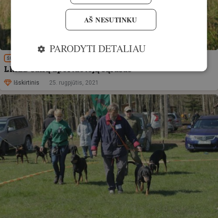
AŠ NESUTINKU
PARODYTI DETALIAU
ŠUNYS
LMŽD šunų aportuotojų sąrašas
Išskirtinis
25. rugpjūtis, 2021