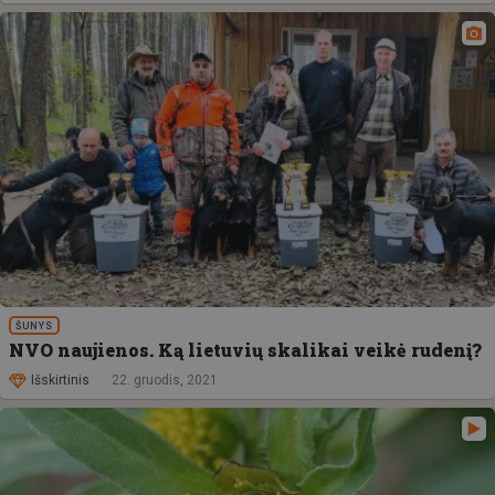
ŠUNYS
NVO naujienos. Ką lietuvių skalikai veikė rudenį?
Išskirtinis
22. gruodis, 2021