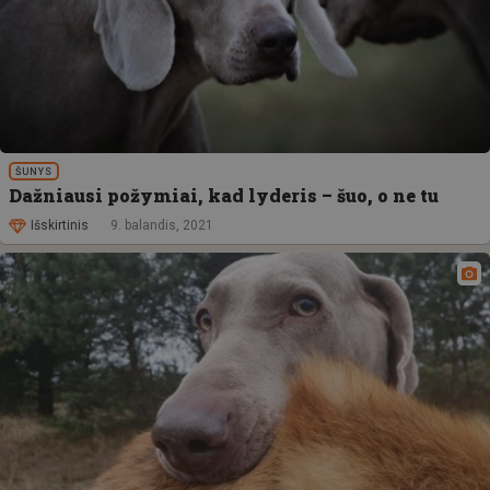
ŠUNYS
Dažniausi požymiai, kad lyderis – šuo, o ne tu
Išskirtinis
9. balandis, 2021