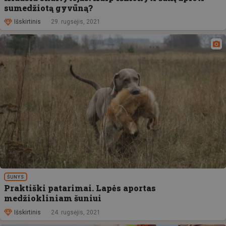
sumedžiotą gyvūną?
Išskirtinis
29. rugsėjis, 2021
ŠUNYS
Praktiški patarimai. Lapės aportas
medžiokliniam šuniui
Išskirtinis
24. rugsėjis, 2021