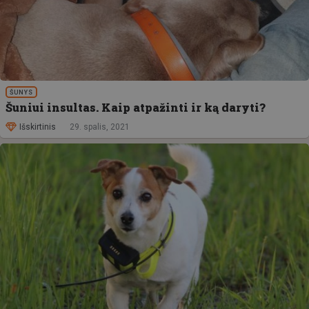
ŠUNYS
Šuniui insultas. Kaip atpažinti ir ką daryti?
Išskirtinis
29. spalis, 2021