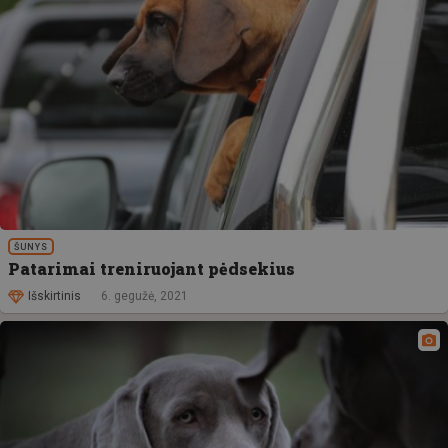
ŠUNYS
Patarimai treniruojant pėdsekius
Išskirtinis
6. gegužė, 2021