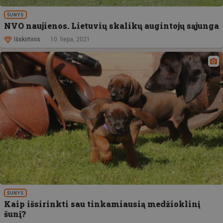
ŠUNYS
NVO naujienos. Lietuvių skalikų augintojų sąjunga
Išskirtinis
10. liepa, 2021
ŠUNYS
Kaip išsirinkti sau tinkamiausią medžioklinį
šunį?