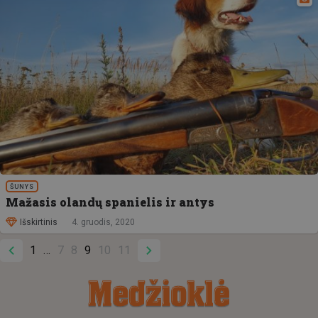
ŠUNYS
Mažasis olandų spanielis ir antys
Išskirtinis
4. gruodis, 2020
1
7
8
9
10
11