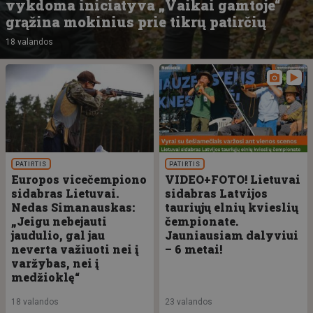
vykdoma iniciatyva „Vaikai gamtoje“
grąžina mokinius prie tikrų patirčių
18 valandos
PATIRTIS
PATIRTIS
Europos vicečempiono
VIDEO+FOTO! Lietuvai
sidabras Lietuvai.
sidabras Latvijos
Nedas Simanauskas:
tauriųjų elnių kvieslių
„Jeigu nebejauti
čempionate.
jaudulio, gal jau
Jauniausiam dalyviui
neverta važiuoti nei į
– 6 metai!
varžybas, nei į
medžioklę“
18 valandos
23 valandos