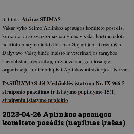
Atviras SEIMAS
Šaltinis:
Vakar vyko Seimo Aplinkos apsaugos komiteto posėdis,
kuriame buvo svarstomas siūlymas vis dar leisti naudoti
naktinio matymo taikiklius medžiojant tam tikras rūšis.
Dalyvavo Valstybinės maisto ir veterinarijos tarnybos
specialistai, medžiotojų organizacijų, gamtosaugos
organizacijų ir ūkininkų bei Aplinkos ministerijos atstovai.
PASIŪLYMAS dėl Medžioklės įstatymo Nr. IX-966 5
straipsnio pakeitimo ir Įstatymo papildymo 15(1)
straipsniu įstatymo projekto
2023-04-26 Aplinkos apsaugos
komiteto posėdis (nepilnas įrašas)