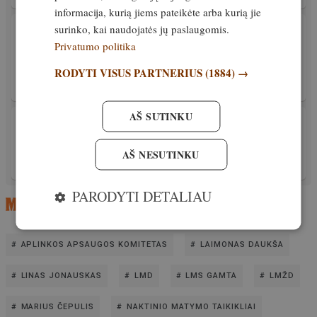
informacija, kurią jiems pateikėte arba kurią jie
surinko, kai naudojatės jų paslaugomis.
PATIRTIS
VMVT: būtina imtis griežtesnių priemonių
Privatumo politika
reguliuojant šernų populiaciją ir afrikinio
kiaulių maro plitimą jau dabar
RODYTI VISUS PARTNERIUS
(1884) →
Išskirtinis
12. kovas, 2023
AŠ SUTINKU
PATIRTIS
AKM valdymo priemonės aptartos su Lietuvos
kiaulių augintojų asociacija
AŠ NESUTINKU
Išskirtinis
28. vasaris, 2023
PARODYTI DETALIAU
APLINKOS APSAUGOS KOMITETAS
LAIMONAS DAUKŠA
LINAS JONAUSKAS
LMD
LMS GAMTA
LMŽD
MARIUS ČEPULIS
NAKTINIO MATYMO TAIKIKLIAI