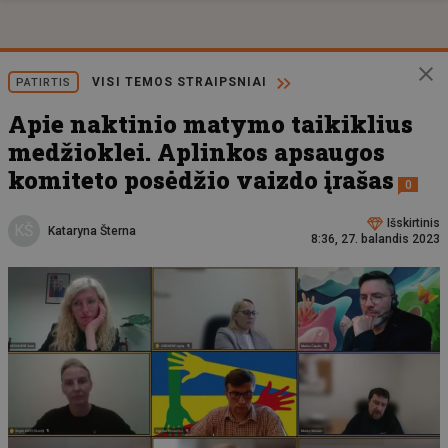
VISI TEMOS STRAIPSNIAI
PATIRTIS
Apie naktinio matymo taikiklius
medžioklei. Aplinkos apsaugos
komiteto posėdžio vaizdo įrašas
0
Išskirtinis
KŠ
Kataryna Šterna
8:36, 27. balandis 2023