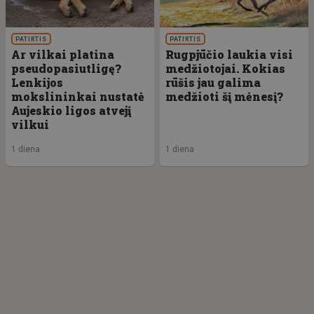
PATIRTIS
PATIRTIS
Ar vilkai platina
Rugpjūčio laukia visi
pseudopasiutligę?
medžiotojai. Kokias
Lenkijos
rūšis jau galima
mokslininkai nustatė
medžioti šį mėnesį?
Aujeskio ligos atvejį
vilkui
1 diena
1 diena