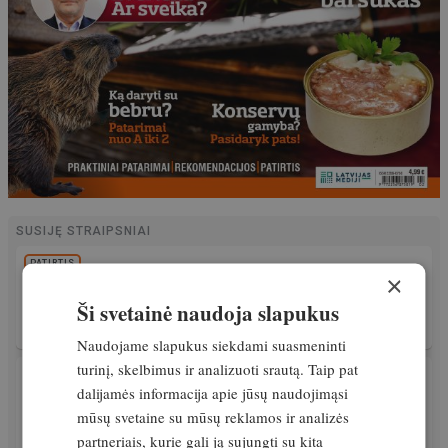
SUSIJĘ STRAIPSNIAI
PATIRTIS
×
Ūkininko patarėjas: Privatūs medžioklės
plotai – grėsmė žvėrių selekcijai
Ši svetainė naudoja slapukus
Išskirtinis
23. rugpjūtis, 2022
Naudojame slapukus siekdami suasmeninti
turinį, skelbimus ir analizuoti srautą. Taip pat
MEDŽIOKLĖS REIKMENYS
dalijamės informacija apie jūsų naudojimąsi
Bijodamas naktinių taikiklių įteisinimo,
Linas Jonauskas siūlo naujas pataisas
mūsų svetaine su mūsų reklamos ir analizės
partneriais, kurie gali ją sujungti su kita
Išskirtinis
29. kovas, 2022