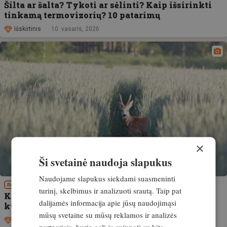
Šilta ar šalta? Tykoti ar sėlinti? Kaip išsirinkti
tinkamą termovizorių? 10 patarimų
Išskirtinis
10. vasaris, 2026
×
Ši svetainė naudoja slapukus
Naudojame slapukus siekdami suasmeninti
PATIRTIS
turinį, skelbimus ir analizuoti srautą. Taip pat
Kas išbaido medžiojamus gyvūnus: žmogaus
dalijamės informacija apie jūsų naudojimąsi
kvapas, garsai ir judesiai
mūsų svetaine su mūsų reklamos ir analizės
Išskirtinis
7. gegužė, 2025
partneriais, kurie gali ją sujungti su kita