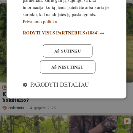
informacija, kurią jiems pateikėte arba kurią jie
surinko, kai naudojatės jų paslaugomis.
Privatumo politika
RODYTI VISUS PARTNERIUS
(1884) →
AŠ SUTINKU
AŠ NESUTINKU
PARODYTI DETALIAU
PATIRTIS
Kaip teisingai prieiti, užlipti ir nulipti nuo
bokštelio?
Išskirtinis
4. gegužė, 2025