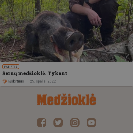
PATIRTIS
Šernų medžioklė. Tykant
Išskirtinis
25. spalis, 2022