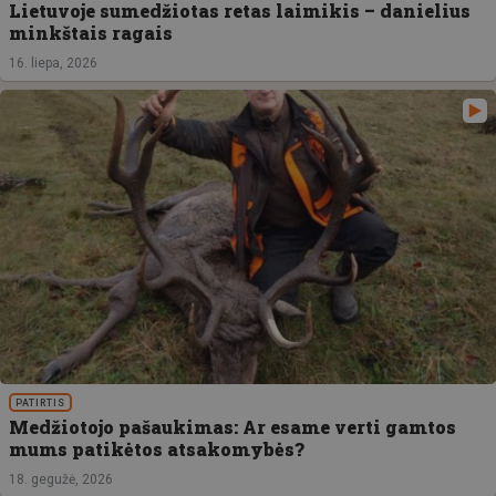
Lietuvoje sumedžiotas retas laimikis – danielius
minkštais ragais
16. liepa, 2026
PATIRTIS
Medžiotojo pašaukimas: Ar esame verti gamtos
mums patikėtos atsakomybės?
18. gegužė, 2026