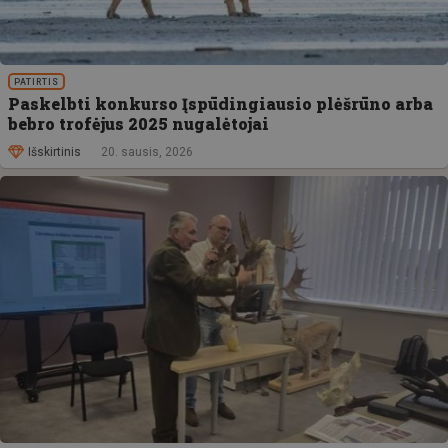
PATIRTIS
Paskelbti konkurso Įspūdingiausio plėšrūno arba
bebro trofėjus 2025 nugalėtojai
Išskirtinis
20. sausis, 2026