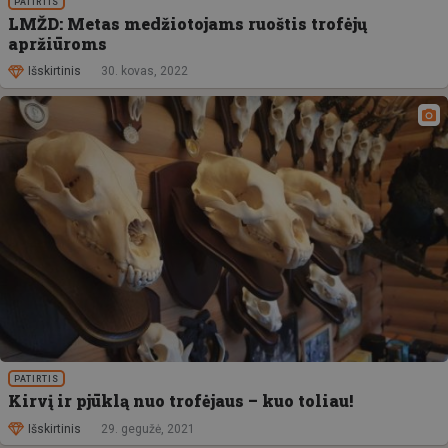
PATIRTIS
LMŽD: Metas medžiotojams ruoštis trofėjų
apržiūroms
Išskirtinis
30. kovas, 2022
PATIRTIS
Kirvį ir pjūklą nuo trofėjaus – kuo toliau!
Išskirtinis
29. gegužė, 2021