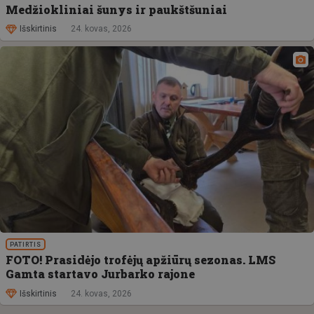
Medžiokliniai šunys ir paukštšuniai
Išskirtinis
24. kovas, 2026
PATIRTIS
FOTO! Prasidėjo trofėjų apžiūrų sezonas. LMS
Gamta startavo Jurbarko rajone
Išskirtinis
24. kovas, 2026