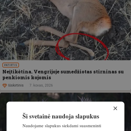
PATIRTIS
Neįtikėtina. Vengrijoje sumedžiotas stirninas su
penkiomis kojomis
Išskirtinis
7. kovas, 2026
×
Ši svetainė naudoja slapukus
Naudojame slapukus siekdami suasmeninti