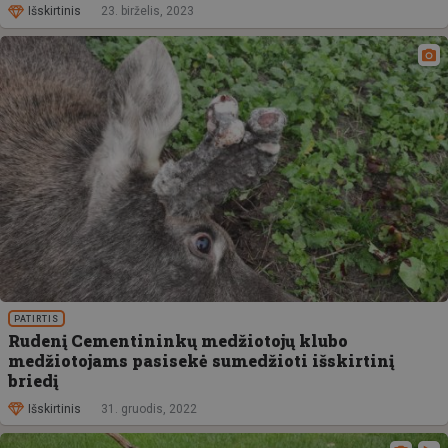
Išskirtinis
23. birželis, 2023
PATIRTIS
Rudenį Cementininkų medžiotojų klubo
medžiotojams pasisekė sumedžioti išskirtinį
briedį
Išskirtinis
31. gruodis, 2022