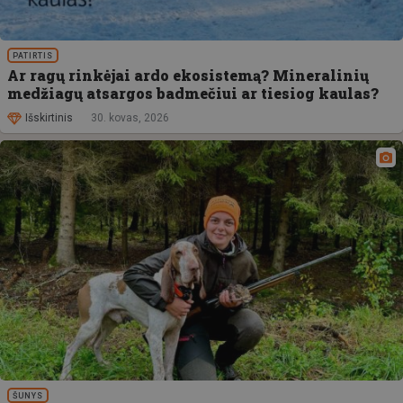
PATIRTIS
Ar ragų rinkėjai ardo ekosistemą? Mineralinių
medžiagų atsargos badmečiui ar tiesiog kaulas?
Išskirtinis
30. kovas, 2026
ŠUNYS