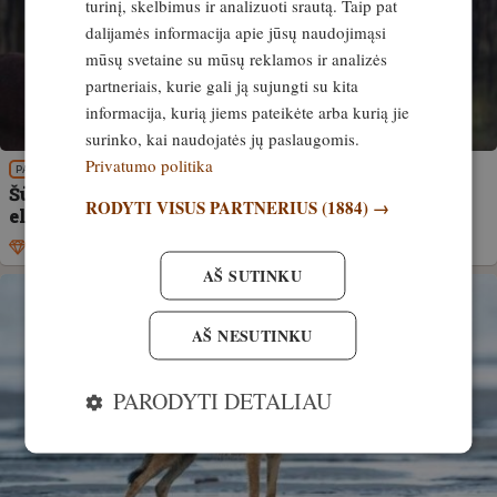
turinį, skelbimus ir analizuoti srautą. Taip pat
dalijamės informacija apie jūsų naudojimąsi
mūsų svetaine su mūsų reklamos ir analizės
partneriais, kurie gali ją sujungti su kita
informacija, kurią jiems pateikėte arba kurią jie
surinko, kai naudojatės jų paslaugomis.
Privatumo politika
PATIRTIS
Šūvis iš automobilio. Neteisėtai sumedžiotas
RODYTI VISUS PARTNERIUS
(1884) →
elnias su didžiausiais ragais Ukrainoje
Išskirtinis
12. vasaris, 2026
AŠ SUTINKU
AŠ NESUTINKU
PARODYTI DETALIAU