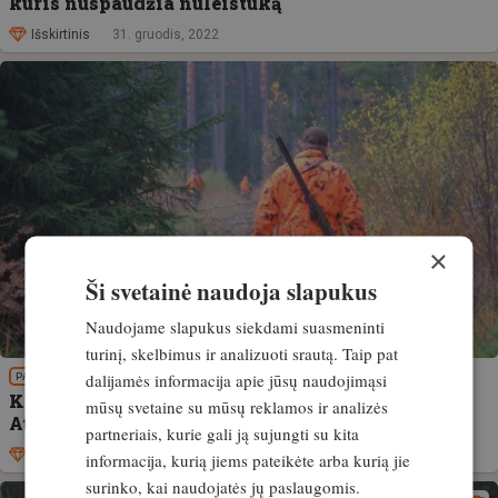
kuris nuspaudžia nuleistuką
Išskirtinis
31. gruodis, 2022
×
Ši svetainė naudoja slapukus
Naudojame slapukus siekdami suasmeninti
turinį, skelbimus ir analizuoti srautą. Taip pat
dalijamės informacija apie jūsų naudojimąsi
PATIRTIS
Kitokia versiją apie šūvi Kėdainių rajone.
mūsų svetaine su mūsų reklamos ir analizės
Atskleidžia ukininkopatarejas.lt
partneriais, kurie gali ją sujungti su kita
Išskirtinis
16. gruodis, 2022
informacija, kurią jiems pateikėte arba kurią jie
surinko, kai naudojatės jų paslaugomis.