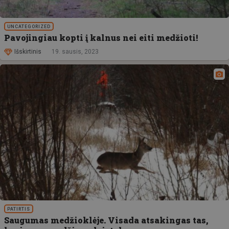
UNCATEGORIZED
Pavojingiau kopti į kalnus nei eiti medžioti!
Išskirtinis
19. sausis, 2023
PATIRTIS
Saugumas medžioklėje. Visada atsakingas tas,