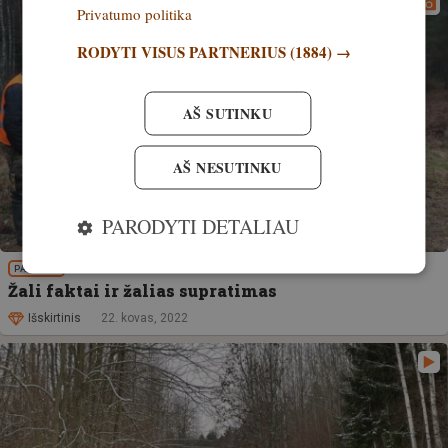
Privatumo politika
RODYTI VISUS PARTNERIUS
(1884) →
AŠ SUTINKU
AŠ NESUTINKU
PARODYTI DETALIAU
PATIRTIS
Žali faktai ir žalias supratimas
Išskirtinis
22. kovas, 2022