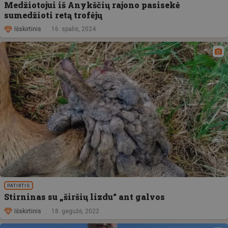
Medžiotojui iš Anykščių rajono pasisekė
sumedžioti retą trofėjų
Išskirtinis
16. spalis, 2024
PATIRTIS
Stirninas su „širšių lizdu“ ant galvos
Išskirtinis
18. gegužė, 2022