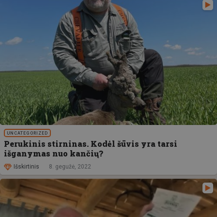
UNCATEGORIZED
Perukinis stirninas. Kodėl šūvis yra tarsi
išganymas nuo kančių?
Išskirtinis
8. gegužė, 2022