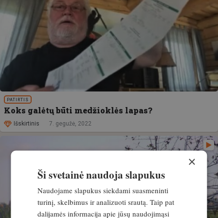
PATIRTIS
Koks galėtų būti medžioklės lapas?
Išskirtinis
7. gegužė, 2022
×
Ši svetainė naudoja slapukus
Naudojame slapukus siekdami suasmeninti
turinį, skelbimus ir analizuoti srautą. Taip pat
dalijamės informacija apie jūsų naudojimąsi