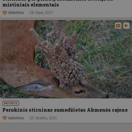
mistiniais elementais
Išskirtinis
28. liepa, 2021
PATIRTIS
Perukinis stirninas sumedžiotas Akmenės rajone
Išskirtinis
25. birželis, 2021