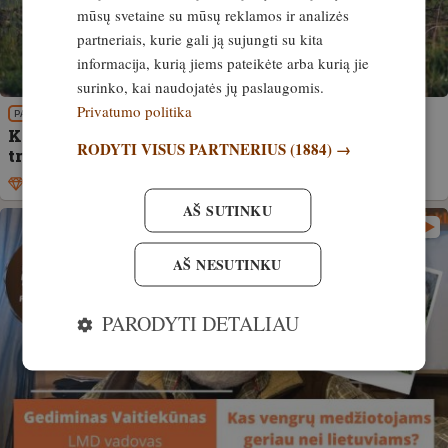
mūsų svetaine su mūsų reklamos ir analizės
partneriais, kurie gali ją sujungti su kita
informacija, kurią jiems pateikėte arba kurią jie
surinko, kai naudojatės jų paslaugomis.
Privatumo politika
PATIRTIS
Kodėl Vengrijoje šūvis vyksta nuo kapoto ar nuo
RODYTI VISUS PARTNERIUS
(1884) →
trikojo?
Išskirtinis
6. gegužė, 2022
AŠ SUTINKU
AŠ NESUTINKU
PARODYTI DETALIAU