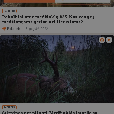
PATIRTIS
Pokalbiai apie medžioklę #35. Kas vengrų
medžiotojams geriau nei lietuviams?
Išskirtinis
5. gegužė, 2022
PATIRTIS
Stirninas per pilnatį. Medžioklės istorija su