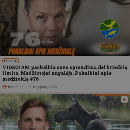
PATIRTIS
VIDEO! AM paskelbia savo sprendimą del briedžių
limito. Medžiotojai nugalėjo. Pokalbiai apie
medžioklę #76
Išskirtinis
5. rugpjūtis, 2025