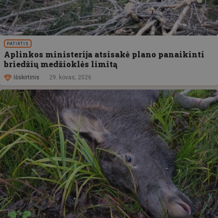
PATIRTIS
Aplinkos ministerija atsisakė plano panaikinti
briedžių medžioklės limitą
Išskirtinis
29. kovas, 2026