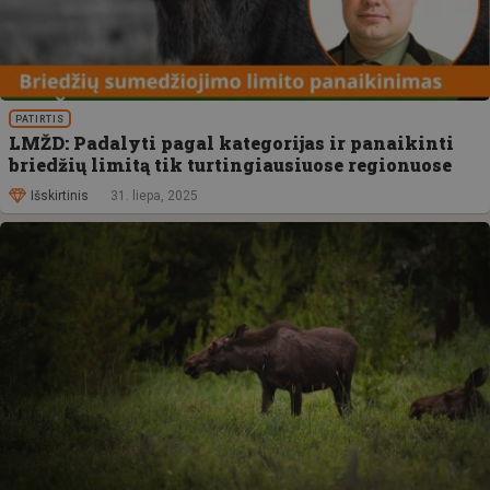
PATIRTIS
LMŽD: Padalyti pagal kategorijas ir panaikinti
briedžių limitą tik turtingiausiuose regionuose
Išskirtinis
31. liepa, 2025