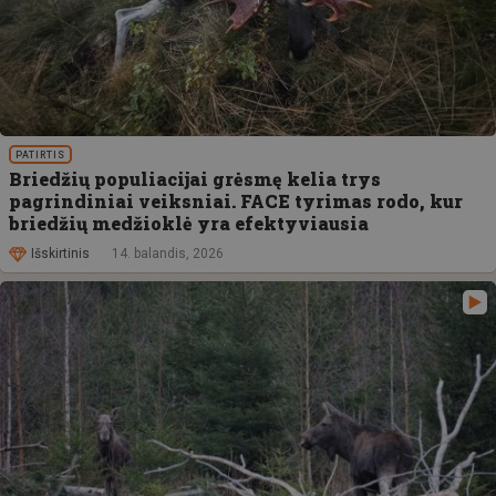
PATIRTIS
Briedžių populiacijai grėsmę kelia trys
pagrindiniai veiksniai. FACE tyrimas rodo, kur
briedžių medžioklė yra efektyviausia
Išskirtinis
14. balandis, 2026