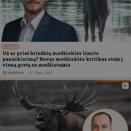
PATIRTIS
Už ar prieš briedžių medžioklės limito
panaikinimą? Buvęs medžioklės kritikas stoja į
vieną gretą su medžiotojais
Išskirtinis
31. liepa, 2025