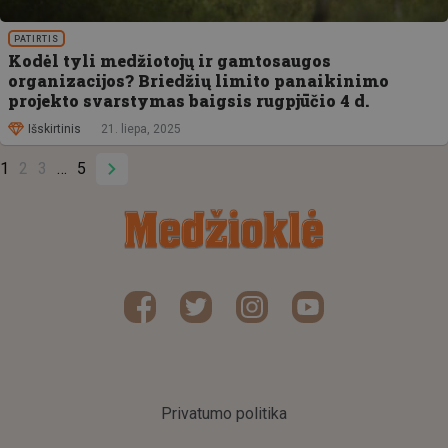
PATIRTIS
Kodėl tyli medžiotojų ir gamtosaugos
organizacijos? Briedžių limito panaikinimo
projekto svarstymas baigsis rugpjūčio 4 d.
Išskirtinis
21. liepa, 2025
1
2
3
5
Privatumo politika