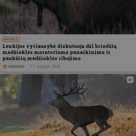
PATIRTIS
Lenkijos vyriausybė diskutuoja dėl briedžių
medžioklės moratoriumo panaikinimo ir
paukščių medžioklės ribojimo
Išskirtinis
17. rugsėjis, 2025