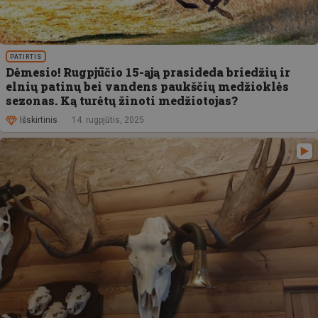
PATIRTIS
Dėmesio! Rugpjūčio 15-ąją prasideda briedžių ir
elnių patinų bei vandens paukščių medžioklės
sezonas. Ką turėtų žinoti medžiotojas?
Išskirtinis
14. rugpjūtis, 2025