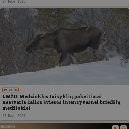
27. liepa, 2026
PATIRTIS
LMŽD: Medžioklės taisyklių pakeitimai
neatveria žalios šviesos intensyvesnei briedžių
medžioklei
23. liepa, 2026