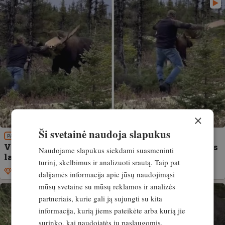
×
Ši svetainė naudoja slapukus
PATIRTIS
VIDEO. Vyras be ginklo meta iššūkį briedžiui. Kas
Naudojame slapukus siekdami suasmeninti
laimėjo?
turinį, skelbimus ir analizuoti srautą. Taip pat
Išskirtinis
26. rugsėjis, 2025
dalijamės informacija apie jūsų naudojimąsi
mūsų svetaine su mūsų reklamos ir analizės
partneriais, kurie gali ją sujungti su kita
informacija, kurią jiems pateikėte arba kurią jie
surinko, kai naudojatės jų paslaugomis.