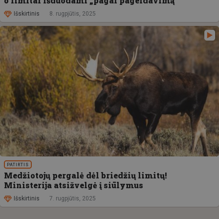
o limitai išduodami „pagal pageidavimą“
Išskirtinis
8. rugpjūtis, 2025
PATIRTIS
Medžiotojų pergalė dėl briedžių limitų!
Ministerija atsižvelgė į siūlymus
Išskirtinis
7. rugpjūtis, 2025