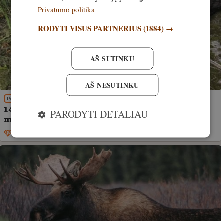
Privatumo politika
RODYTI VISUS PARTNERIUS
(1884) →
AŠ SUTINKU
AŠ NESUTINKU
PATIRTIS
14 000 eurų už neteisėtai sumedžiotą briedį ir
PARODYTI DETALIAU
medžioklės teisės atėmimas trejiems metams
Išskirtinis
26. rugsėjis, 2025