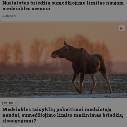
Nustatytas briedžių sumedžiojimo limitas naujam
medžioklės sezonui
4 dienos
PATIRTIS
Medžioklės taisyklių pakeitimai medžiotojų
naudai, sumedžiojimo limito mažinimas briedžių
išsaugojimui?