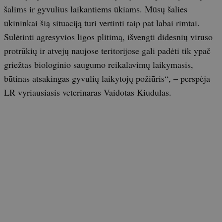
šalims ir gyvulius laikantiems ūkiams. Mūsų šalies
ūkininkai šią situaciją turi vertinti taip pat labai rimtai.
Sulėtinti agresyvios ligos plitimą, išvengti didesnių viruso
protrūkių ir atvejų naujose teritorijose gali padėti tik ypač
griežtas biologinio saugumo reikalavimų laikymasis,
būtinas atsakingas gyvulių laikytojų požiūris“, – perspėja
LR vyriausiasis veterinaras Vaidotas Kiudulas.