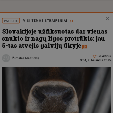
VISI TEMOS STRAIPSNIAI
PATIRTIS
Slovakijoje užfiksuotas dar vienas
snukio ir nagų ligos protrūkis: jau
5-tas atvejis galvijų ūkyje
0
Išskirtinis
ŽM
Žurnalas Medžioklė
9:34, 2. balandis 2025