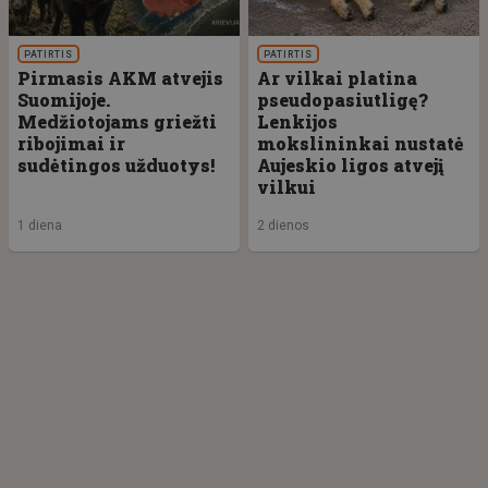
PATIRTIS
PATIRTIS
Pirmasis AKM atvejis
Ar vilkai platina
Suomijoje.
pseudopasiutligę?
Medžiotojams griežti
Lenkijos
ribojimai ir
mokslininkai nustatė
sudėtingos užduotys!
Aujeskio ligos atvejį
vilkui
1 diena
2 dienos