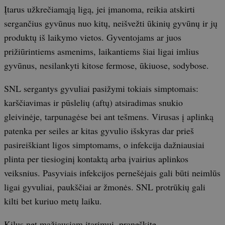
Įtarus užkrečiamąją ligą, jei įmanoma, reikia atskirti
sergančius gyvūnus nuo kitų, neišvežti ūkinių gyvūnų ir jų
produktų iš laikymo vietos. Gyventojams ar juos
prižiūrintiems asmenims, laikantiems šiai ligai imlius
gyvūnus, nesilankyti kitose fermose, ūkiuose, sodybose.
SNL sergantys gyvuliai pasižymi tokiais simptomais:
karščiavimas ir pūslelių (aftų) atsiradimas snukio
gleivinėje, tarpunagėse bei ant tešmens. Virusas į aplinką
patenka per seiles ar kitas gyvulio išskyras dar prieš
pasireiškiant ligos simptomams, o infekcija dažniausiai
plinta per tiesioginį kontaktą arba įvairius aplinkos
veiksnius. Pasyviais infekcijos pernešėjais gali būti neimlūs
ligai gyvuliai, paukščiai ar žmonės. SNL protrūkių gali
kilti bet kuriuo metų laiku.
Kilus net mažiausiam įtarimui, praneškite