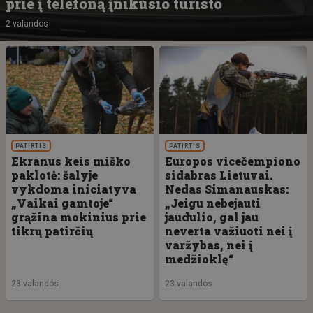
prie į telefoną įnikusio turisto
2 valandos
PATIRTIS
PATIRTIS
Ekranus keis miško
Europos vicečempiono
paklotė: šalyje
sidabras Lietuvai.
vykdoma iniciatyva
Nedas Simanauskas:
„Vaikai gamtoje“
„Jeigu nebejauti
grąžina mokinius prie
jaudulio, gal jau
tikrų patirčių
neverta važiuoti nei į
varžybas, nei į
medžioklę“
23 valandos
23 valandos