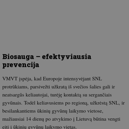
Biosauga – efektyviausia
prevencija
VMVT įspėja, kad Europoje intensyvėjant SNL
protrūkiams, parsivežti užkratą iš svečios šalies gali ir
neatsargūs keliautojai, turėję kontaktą su sergančiais
gyvūnais. Todėl keliavusiems po regioną, užkrėstą SNL, ir
besilankantiems ūkinių gyvūnų laikymo vietose,
mažiausiai 14 dienų po atvykimo į Lietuvą būtina vengti
eiti į ūkinių gyvūnų laikymo vietas.