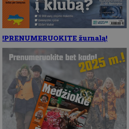
!PRENUMERUOKITE žurnalą!