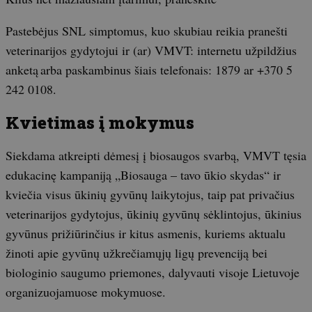
Pastebėjus SNL simptomus, kuo skubiau reikia pranešti
veterinarijos gydytojui ir (ar) VMVT: internetu užpildžius
anketą arba paskambinus šiais telefonais: 1879 ar +370 5
242 0108.
Kvietimas į mokymus
Siekdama atkreipti dėmesį į biosaugos svarbą, VMVT tęsia
edukacinę kampaniją „Biosauga – tavo ūkio skydas“ ir
kviečia visus ūkinių gyvūnų laikytojus, taip pat privačius
veterinarijos gydytojus, ūkinių gyvūnų sėklintojus, ūkinius
gyvūnus prižiūrinčius ir kitus asmenis, kuriems aktualu
žinoti apie gyvūnų užkrečiamųjų ligų prevenciją bei
biologinio saugumo priemones, dalyvauti visoje Lietuvoje
organizuojamuose mokymuose.