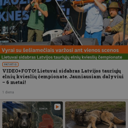
PATIRTIS
VIDEO+FOTO! Lietuvai sidabras Latvijos tauriųjų
elnių kvieslių čempionate. Jauniausiam dalyviui
– 6 metai!
1 diena