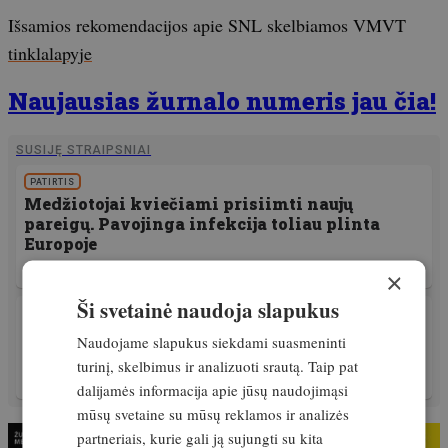
Išsamios rekomendacijos apie SNL skelbiamos VMVT
tinklalapyje
Naujausias žurnalo numeris jau čia!
SUSIJĘ STRAIPSNIAI
PATIRTIS
Medžiotojai kviečiami prisiimti naujų
pareigų. Pavojinga infekcija toliau plinta
Europoje
Išskirtinis
2. balandis, 2025
×
Ši svetainė naudoja slapukus
PATIRTIS
Snukio ir nagų liga plinta: nauji atvejai
Naudojame slapukus siekdami suasmeninti
fiksuojami Slovakijoje ir Vengrijoje
turinį, skelbimus ir analizuoti srautą. Taip pat
Išskirtinis
27. kovas, 2025
dalijamės informacija apie jūsų naudojimąsi
mūsų svetaine su mūsų reklamos ir analizės
partneriais, kurie gali ją sujungti su kita