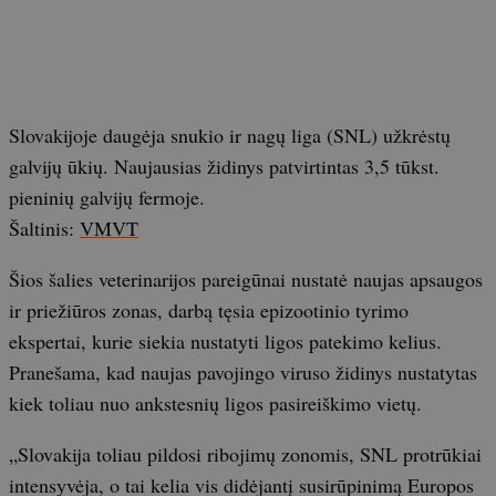
Slovakijoje daugėja snukio ir nagų liga (SNL) užkrėstų
galvijų ūkių. Naujausias židinys patvirtintas 3,5 tūkst.
pieninių galvijų fermoje.
Šaltinis:
VMVT
Šios šalies veterinarijos pareigūnai nustatė naujas apsaugos
ir priežiūros zonas, darbą tęsia epizootinio tyrimo
ekspertai, kurie siekia nustatyti ligos patekimo kelius.
Pranešama, kad naujas pavojingo viruso židinys nustatytas
kiek toliau nuo ankstesnių ligos pasireiškimo vietų.
„Slovakija toliau pildosi ribojimų zonomis, SNL protrūkiai
intensyvėja, o tai kelia vis didėjantį susirūpinimą Europos