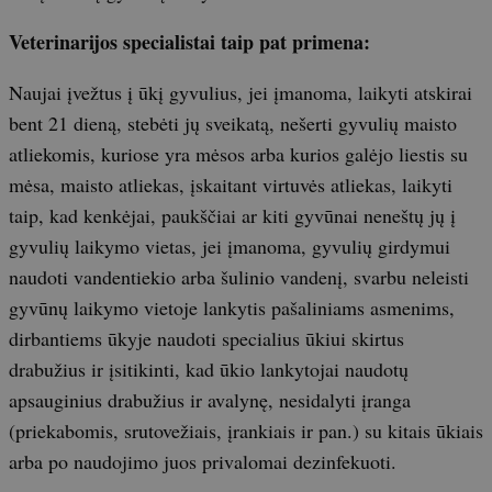
Veterinarijos specialistai taip pat primena:
Naujai įvežtus į ūkį gyvulius, jei įmanoma, laikyti atskirai
bent 21 dieną, stebėti jų sveikatą, nešerti gyvulių maisto
atliekomis, kuriose yra mėsos arba kurios galėjo liestis su
mėsa, maisto atliekas, įskaitant virtuvės atliekas, laikyti
taip, kad kenkėjai, paukščiai ar kiti gyvūnai neneštų jų į
gyvulių laikymo vietas, jei įmanoma, gyvulių girdymui
naudoti vandentiekio arba šulinio vandenį, svarbu neleisti
gyvūnų laikymo vietoje lankytis pašaliniams asmenims,
dirbantiems ūkyje naudoti specialius ūkiui skirtus
drabužius ir įsitikinti, kad ūkio lankytojai naudotų
apsauginius drabužius ir avalynę, nesidalyti įranga
(priekabomis, srutovežiais, įrankiais ir pan.) su kitais ūkiais
arba po naudojimo juos privalomai dezinfekuoti.