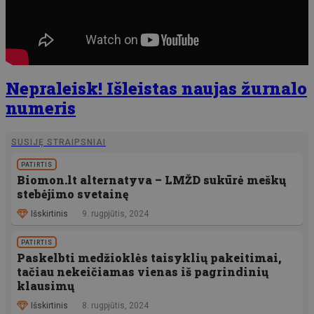
Nepraleisk! Išleistas naujas žurnalo
numeris
SUSIJĘ STRAIPSNIAI
PATIRTIS
Biomon.lt alternatyva – LMŽD sukūrė meškų
stebėjimo svetainę
Išskirtinis
9. rugpjūtis, 2024
PATIRTIS
Paskelbti medžioklės taisyklių pakeitimai,
tačiau nekeičiamas vienas iš pagrindinių
klausimų
Išskirtinis
8. rugpjūtis, 2024