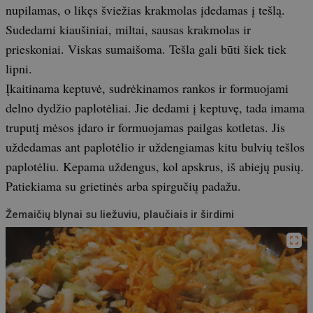
nupilamas, o likęs šviežias krakmolas įdedamas į tešlą.
Sudedami kiaušiniai, miltai, sausas krakmolas ir
prieskoniai. Viskas sumaišoma. Tešla gali būti šiek tiek
lipni.
Įkaitinama keptuvė, sudrėkinamos rankos ir formuojami
delno dydžio paplotėliai. Jie dedami į keptuvę, tada imama
truputį mėsos įdaro ir formuojamas pailgas kotletas. Jis
uždedamas ant paplotėlio ir uždengiamas kitu bulvių tešlos
paplotėliu. Kepama uždengus, kol apskrus, iš abiejų pusių.
Patiekiama su grietinės arba spirgučių padažu.
Žemaičių blynai su liežuviu, plaučiais ir širdimi