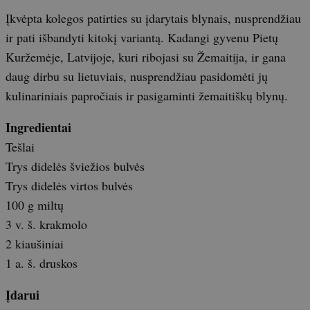
Įkvėpta kolegos patirties su įdarytais blynais, nusprendžiau
ir pati išbandyti kitokį variantą. Kadangi gyvenu Pietų
Kuržemėje, Latvijoje, kuri ribojasi su Žemaitija, ir gana
daug dirbu su lietuviais, nusprendžiau pasidomėti jų
kulinariniais papročiais ir pasigaminti žemaitiškų blynų.
Ingredientai
Tešlai
Trys didelės šviežios bulvės
Trys didelės virtos bulvės
100 g miltų
3 v. š. krakmolo
2 kiaušiniai
1 a. š. druskos
Įdarui