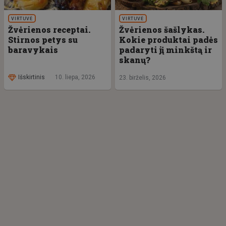
VIRTUVĖ
VIRTUVĖ
Žvėrienos receptai.
Žvėrienos šašlykas.
Stirnos petys su
Kokie produktai padės
baravykais
padaryti jį minkštą ir
skanų?
Išskirtinis
10. liepa, 2026
23. birželis, 2026