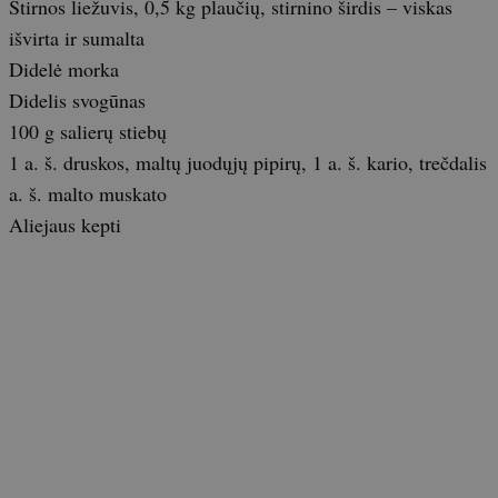
Stirnos liežuvis, 0,5 kg plaučių, stirnino širdis – viskas
išvirta ir sumalta
Didelė morka
Didelis svogūnas
100 g salierų stiebų
1 a. š. druskos, maltų juodųjų pipirų, 1 a. š. kario, trečdalis
a. š. malto muskato
Aliejaus kepti