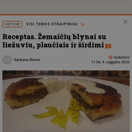
VISI TEMOS STRAIPSNIAI
VIRTUVĖ
Receptas. Žemaičių blynai su
liežuviu, plaučiais ir širdimi
0
Išskirtinis
KŠ
Kataryna Šterna
11:04, 9. rugpjūtis 2025