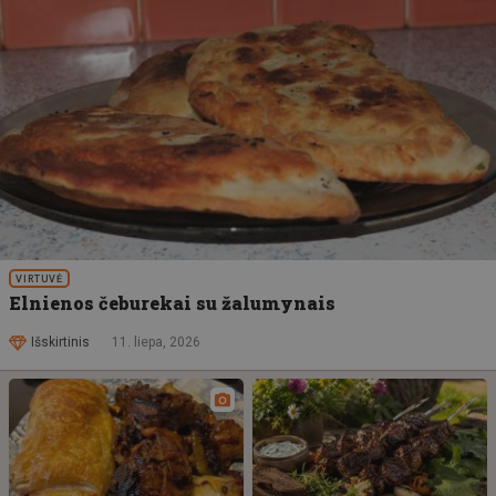
VIRTUVĖ
Elnienos čeburekai su žalumynais
Išskirtinis
11. liepa, 2026