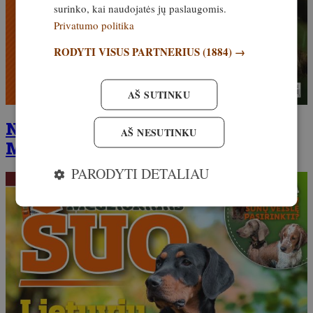
surinko, kai naudojatės jų paslaugomis.
Privatumo politika
RODYTI VISUS PARTNERIUS
(1884) →
AŠ SUTINKU
Naujausias žurnalo priedas –
AŠ NESUTINKU
MEDŽIOKLINIS ŠUO
PARODYTI DETALIAU