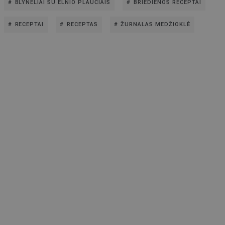
BLYNELIAI SU ELNIO PLAUČIAIS
BRIEDIENOS RECEPTAI
RECEPTAI
RECEPTAS
ŽURNALAS MEDŽIOKLĖ