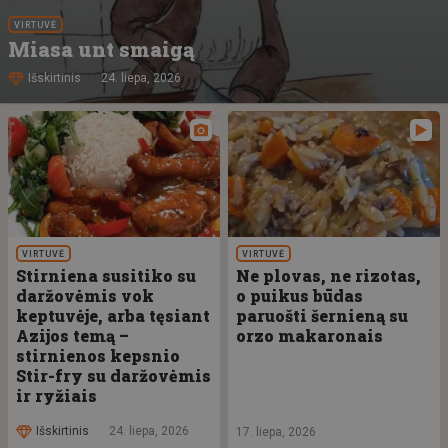
VIRTUVĖ
Miasa unt smaigą
Išskirtinis
24. liepa, 2026
VIRTUVĖ
VIRTUVĖ
Stirniena susitiko su
Ne plovas, ne rizotas,
daržovėmis vok
o puikus būdas
keptuvėje, arba tęsiant
paruošti šernieną su
Azijos temą –
orzo makaronais
stirnienos kepsnio
Stir-fry su daržovėmis
ir ryžiais
Išskirtinis
24. liepa, 2026
17. liepa, 2026