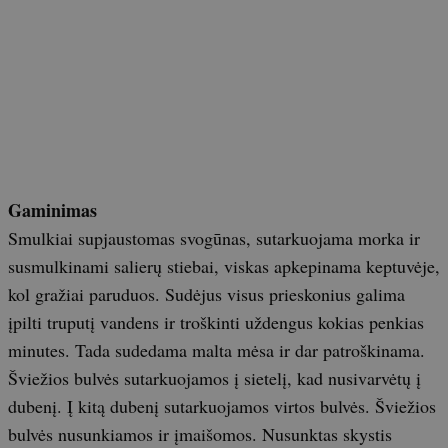
Gaminimas
Smulkiai supjaustomas svogūnas, sutarkuojama morka ir
susmulkinami salierų stiebai, viskas apkepinama keptuvėje,
kol gražiai paruduos. Sudėjus visus prieskonius galima
įpilti truputį vandens ir troškinti uždengus kokias penkias
minutes. Tada sudedama malta mėsa ir dar patroškinama.
Šviežios bulvės sutarkuojamos į sietelį, kad nusivarvėtų į
dubenį. Į kitą dubenį sutarkuojamos virtos bulvės. Šviežios
bulvės nusunkiamos ir įmaišomos. Nusunktas skystis