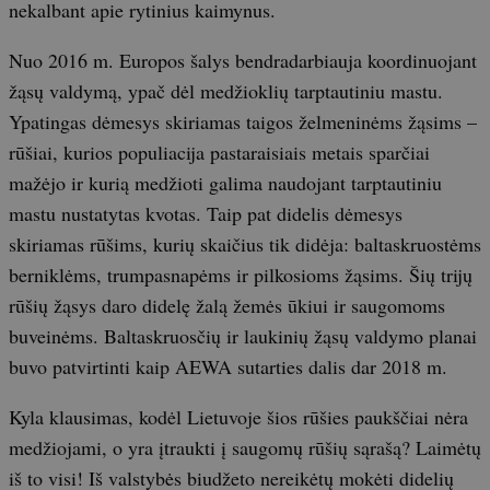
nekalbant apie rytinius kaimynus.
Nuo 2016 m. Europos šalys bendradarbiauja koordinuojant
žąsų valdymą, ypač dėl medžioklių tarptautiniu mastu.
Ypatingas dėmesys skiriamas taigos želmeninėms žąsims –
rūšiai, kurios populiacija pastaraisiais metais sparčiai
mažėjo ir kurią medžioti galima naudojant tarptautiniu
mastu nustatytas kvotas. Taip pat didelis dėmesys
skiriamas rūšims, kurių skaičius tik didėja: baltaskruostėms
berniklėms, trumpasnapėms ir pilkosioms žąsims. Šių trijų
rūšių žąsys daro didelę žalą žemės ūkiui ir saugomoms
buveinėms. Baltaskruosčių ir laukinių žąsų valdymo planai
buvo patvirtinti kaip AEWA sutarties dalis dar 2018 m.
Kyla klausimas, kodėl Lietuvoje šios rūšies paukščiai nėra
medžiojami, o yra įtraukti į saugomų rūšių sąrašą? Laimėtų
iš to visi! Iš valstybės biudžeto nereikėtų mokėti didelių