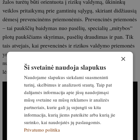
žalos turėtų būti orientuota į rizikų valdymą, ūkininkų
veiklos pritaikymą prie gamtinių sąlygų, skiriant didžiausią
dėmesį prevencinėms priemonėmis. Prevencinės priemonės
– tai paukščių baidymas nuo pasėlių, specialių „mitybos“
plotų paukščiams skyrimas, pasėlių draudimas ir pan. Tik
tais atvejais, kai prevencinės ir rizikos valdymo priemonės
yra nepakankamai veiksmingos, paukščių padaryti
×
nuostoliai galėtų būti atlyginami valstybės biudžeto
Ši svetainė naudoja slapukus
lėšomis.“
Naudojame slapukus siekdami suasmeninti
turinį, skelbimus ir analizuoti srautą. Taip pat
dalijamės informacija apie jūsų naudojimąsi
mūsų svetaine su mūsų reklamos ir analizės
partneriais, kurie gali ją sujungti su kita
informacija, kurią jiems pateikėte arba kurią jie
surinko, kai naudojatės jų paslaugomis.
Privatumo politika