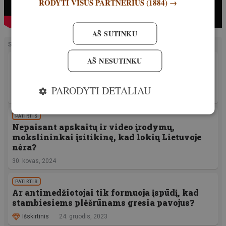
RODYTI VISUS PARTNERIUS
(1884) →
AŠ SUTINKU
SUSIJĘ STRAIPSNIAI
AŠ NESUTINKU
PATIRTIS
Šį pavasarį Estijoje vėl leidžiama migruojančių
žąsų medžioklė
PARODYTI DETALIAU
22. kovas, 2024
PATIRTIS
Nepaisant apskaitų ir video įrodymų,
mokslininkai įsitikinę, kad lokių Lietuvoje
nėra?
30. kovas, 2024
PATIRTIS
Ar antimedžiotojai tik formuoja įspūdį, kad
stambiesiems plėšrūnams gresia pavojus?
Išskirtinis
24. gruodis, 2023