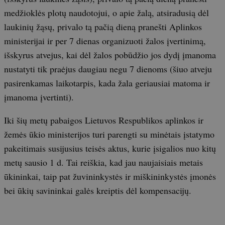
medžioklės plotų naudotojui, o apie žalą, atsiradusią dėl
laukinių žąsų, privalo tą pačią dieną pranešti Aplinkos
ministerijai ir per 7 dienas organizuoti žalos įvertinimą,
išskyrus atvejus, kai dėl žalos pobūdžio jos dydį įmanoma
nustatyti tik praėjus daugiau negu 7 dienoms (šiuo atveju
pasirenkamas laikotarpis, kada žala geriausiai matoma ir
įmanoma įvertinti).
Iki šių metų pabaigos Lietuvos Respublikos aplinkos ir
žemės ūkio ministerijos turi parengti su minėtais įstatymo
pakeitimais susijusius teisės aktus, kurie įsigalios nuo kitų
metų sausio 1 d. Tai reiškia, kad jau naujaisiais metais
ūkininkai, taip pat žuvininkystės ir miškininkystės įmonės
bei ūkių savininkai galės kreiptis dėl kompensacijų.