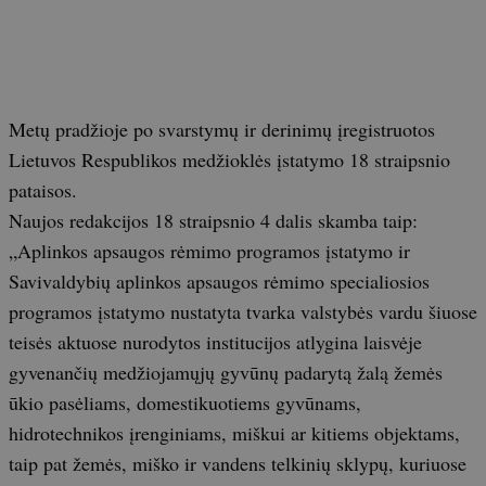
Metų pradžioje po svarstymų ir derinimų įregistruotos
Lietuvos Respublikos medžioklės įstatymo 18 straipsnio
pataisos.
Naujos redakcijos 18 straipsnio 4 dalis skamba taip:
„Aplinkos apsaugos rėmimo programos įstatymo ir
Savivaldybių aplinkos apsaugos rėmimo specialiosios
programos įstatymo nustatyta tvarka valstybės vardu šiuose
teisės aktuose nurodytos institucijos atlygina laisvėje
gyvenančių medžiojamųjų gyvūnų padarytą žalą žemės
ūkio pasėliams, domestikuotiems gyvūnams,
hidrotechnikos įrenginiams, miškui ar kitiems objektams,
taip pat žemės, miško ir vandens telkinių sklypų, kuriuose