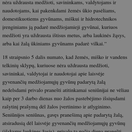
nėra uždrausta medžioti, savininkams, valdytojams ir
naudotojams, kai pakenkdami žemės ūkio pasėliams,
domestikuotiems gyvūnams, miškui ir hidrotechnikos
įrenginiams ją padarė medžiojamieji gyvūnai, kuriuos
medžioti yra uždrausta ištisus metus, arba laukinės žąsys,
arba kai žalą ūkiniams gyvūnams padarė vilkai.“
18 straipsnio 5 dalis numato, kad žemės, miško ir vandens
telkinių sklypų, kuriuose nėra uždrausta medžioti,
savininkai, valdytojai ir naudotojai apie laisvėje
gyvenančių medžiojamųjų gyvūnų padarytą žalą
nedelsdami privalo pranešti atitinkamai seniūnijai ne vėliau
kaip per 3 darbo dienas nuo žalos pastebėjimo išsiųsdami
rašytinį prašymą dėl žalos įvertinimo ir atlyginimo.
Seniūnijos seniūnas, gavęs pranešimą apie padarytą žalą,
atsiradusią dėl laisvėje gyvenančių medžiojamųjų gyvūnų
(išskyrus laukines žąsis), privalo tą pačią dieną pranešti