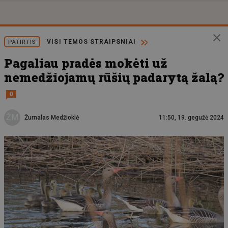
VISI TEMOS STRAIPSNIAI
PATIRTIS
Pagaliau pradės mokėti už
nemedžiojamų rūšių padarytą žalą?
0
ŽM
Žurnalas Medžioklė
11:50, 19. gegužė 2024