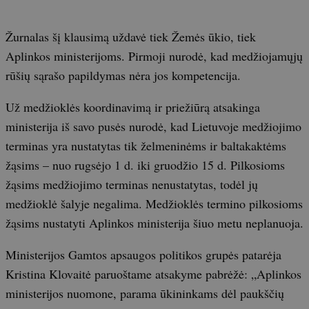
Žurnalas šį klausimą uždavė tiek Žemės ūkio, tiek
Aplinkos ministerijoms. Pirmoji nurodė, kad medžiojamųjų
rūšių sąrašo papildymas nėra jos kompetencija.
Už medžioklės koordinavimą ir priežiūrą atsakinga
ministerija iš savo pusės nurodė, kad Lietuvoje medžiojimo
terminas yra nustatytas tik želmeninėms ir baltakaktėms
žąsims – nuo rugsėjo 1 d. iki gruodžio 15 d. Pilkosioms
žąsims medžiojimo terminas nenustatytas, todėl jų
medžioklė šalyje negalima. Medžioklės termino pilkosioms
žąsims nustatyti Aplinkos ministerija šiuo metu neplanuoja.
Ministerijos Gamtos apsaugos politikos grupės patarėja
Kristina Klovaitė paruoštame atsakyme pabrėžė: „Aplinkos
ministerijos nuomone, parama ūkininkams dėl paukščių