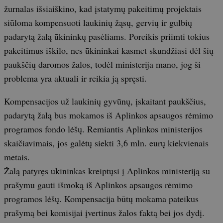
žurnalas išsiaiškino, kad įstatymų pakeitimų projektais
siūloma kompensuoti laukinių žąsų, gervių ir gulbių
padarytą žalą ūkininkų pasėliams. Poreikis priimti tokius
pakeitimus iškilo, nes ūkininkai kasmet skundžiasi dėl šių
paukščių daromos žalos, todėl ministerija mano, jog ši
problema yra aktuali ir reikia ją spręsti.
Kompensacijos už laukinių gyvūnų, įskaitant paukščius,
padarytą žalą bus mokamos iš Aplinkos apsaugos rėmimo
programos fondo lėšų. Remiantis Aplinkos ministerijos
skaičiavimais, jos galėtų siekti 3,6 mln. eurų kiekvienais
metais.
Žalą patyręs ūkininkas kreiptųsi į Aplinkos ministeriją su
prašymu gauti išmoką iš Aplinkos apsaugos rėmimo
programos lėšų. Kompensacija būtų mokama pateikus
prašymą bei komisijai įvertinus žalos faktą bei jos dydį.