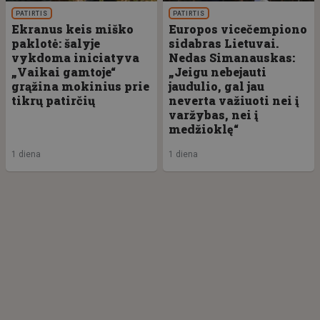
PATIRTIS
PATIRTIS
Ekranus keis miško
Europos vicečempiono
paklotė: šalyje
sidabras Lietuvai.
vykdoma iniciatyva
Nedas Simanauskas:
„Vaikai gamtoje“
„Jeigu nebejauti
grąžina mokinius prie
jaudulio, gal jau
tikrų patirčių
neverta važiuoti nei į
varžybas, nei į
medžioklę“
1 diena
1 diena