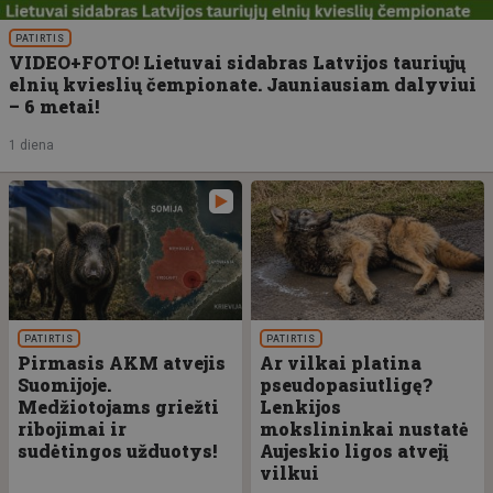
PATIRTIS
VIDEO+FOTO! Lietuvai sidabras Latvijos tauriųjų
elnių kvieslių čempionate. Jauniausiam dalyviui
– 6 metai!
1 diena
PATIRTIS
PATIRTIS
Pirmasis AKM atvejis
Ar vilkai platina
Suomijoje.
pseudopasiutligę?
Medžiotojams griežti
Lenkijos
ribojimai ir
mokslininkai nustatė
sudėtingos užduotys!
Aujeskio ligos atvejį
vilkui