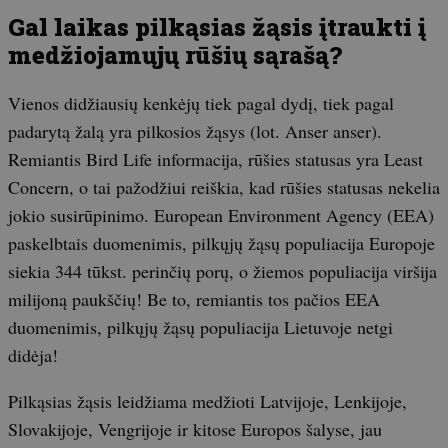
Gal laikas pilkąsias žąsis įtraukti į
medžiojamųjų rūšių sąrašą?
Vienos didžiausių kenkėjų tiek pagal dydį, tiek pagal
padarytą žalą yra pilkosios žąsys (lot. Anser anser).
Remiantis Bird Life informacija, rūšies statusas yra Least
Concern, o tai pažodžiui reiškia, kad rūšies statusas nekelia
jokio susirūpinimo. European Environment Agency (EEA)
paskelbtais duomenimis, pilkųjų žąsų populiacija Europoje
siekia 344 tūkst. perinčių porų, o žiemos populiacija viršija
milijoną paukščių! Be to, remiantis tos pačios EEA
duomenimis, pilkųjų žąsų populiacija Lietuvoje netgi
didėja!
Pilkąsias žąsis leidžiama medžioti Latvijoje, Lenkijoje,
Slovakijoje, Vengrijoje ir kitose Europos šalyse, jau