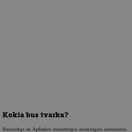
Kokia bus tvarka?
Susisiekęs su Aplinkos ministerijos atsakingais asmenimis