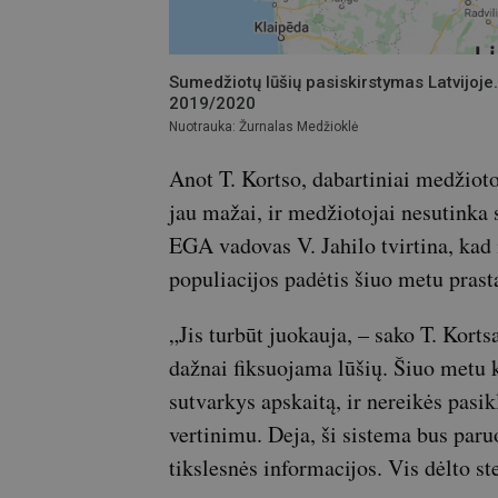
Sumedžiotų lūšių pasiskirstymas Latvijoje
2019/2020
Nuotrauka: Žurnalas Medžioklė
Anot T. Kortso, dabartiniai medžiotoj
jau mažai, ir medžiotojai nesutinka s
EGA vadovas V. Jahilo tvirtina, kad 
populiacijos padėtis šiuo metu prast
„Jis turbūt juokauja, – sako T. Kor
dažnai fiksuojama lūšių. Šiuo metu 
sutvarkys apskaitą, ir nereikės pasikl
vertinimu. Deja, ši sistema bus paruo
tikslesnės informacijos. Vis dėlto st