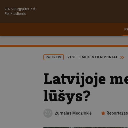
2026 Rugpjūtis 7 d.
Penktadienis
P
VISI TEMOS STRAIPSNIAI
PATIRTIS
Latvijoje m
lūšys?
ŽM
Žurnalas Medžioklė
Reportažas