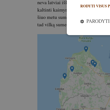
neva latviai iššaudo mūsų lūšis. Pas
RODYTI VISUS 
kaltinti kaimyną! Vilkų yra daug, ši
šiuo metu sumedžioti tik 28. Estijo
PARODYTI
tad vilką sumedžioti labai sunku.“