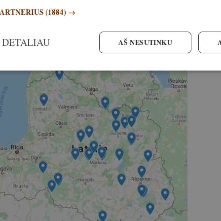
akysiu atvirai: tai estų nacionalinis ypatumas –
PARTNERIUS
(1884) →
emet leista medžioti 69, o dėl sniego trūkumo
je daug miškų, be sniego nematome pėdsakų,
 DETALIAU
AŠ NESUTINKU