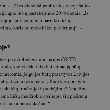
ima. Lūšys vienodai paplitusios visoje šalies
cija apie lūšių pastebėjimus 2019 metais. „Iš
vijoje gali neigiamai paveikti lūšių
yrimo, kuris tai moksliškai patvirtintų“, –
oje?
ybos prie Aplinkos ministerijos (VSTT)
rodo, kad visiškai tiksliai situaciją būtų
ameromis, jeigu jos būtų pastatytos Latvijos
etrų, tačiau tokių nėra: „Kaip kas nors gali
lių skaičių ir nėra jokių stebėjimų? Negalime
žiama lūšių medžioklė atsiliepia šių plėšrūnų
ema jau kalbėta anksčiau.“