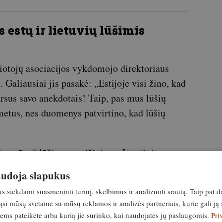
s estų ir lietuvių lūšimis
žiotojų asociacijos vykdomojo direktoriaus
. Galiausiai jis pasakė: „Estijoje visi žino, kad
rsus savo anekdotais! Taip, pas mus lūšių
metus, nes duomenys patvirtino, kad lūšių
iek „mūsų“ lūšių sumedžiojama Latvijoje,
eiginys, kad medžioklė Latvijoje sumažina lūšių
naudoja slapukus
 prielaida. Mes pastebėjome visiškai paprastą
siekdami suasmeninti turinį, skelbimus ir analizuoti srautą. Taip pat d
aus. Jie konkurentai, ir kuo daugiau vilkų, tuo
si mūsų svetaine su mūsų reklamos ir analizės partneriais, kurie gali ją 
tai čia akivaizdus ryšys, o ne prielaidos, kad
jiems pateikėte arba kurią jie surinko, kai naudojatės jų paslaugomis.
Pri