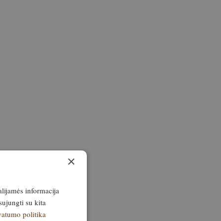
×
alijamės informacija
sujungti su kita
vatumo politika