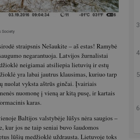
s Society
sirodė straipsnis Nešaukite – aš estas! Ramybė
saugumo negarantuoja. Latvijos žurnalistai
džioklė neigiamai atsiliepia lietuvių ir estų
žioklė yra labai jautrus klausimas, kuriuo tarp
 nuolat vyksta aštrūs ginčai. Įvairiais
enės nuomonę į vieną ar kitą pusę, ir kartais
formacinis karas.
enoje Baltijos valstybėje lūšys nėra saugios –
e, kur jos ne taip seniai buvo šaudomos
etus lūšių medžioklė uždrausta. Lietuvoje toks