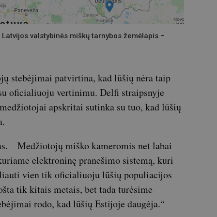
. Latvijos valstybinės miškų tarnybos žemėlapis –
ų stebėjimai patvirtina, kad lūšių nėra taip
u oficialiuoju vertinimu. Delfi straipsnyje
medžiotojai apskritai sutinka su tuo, kad lūšių
a.
tsas. – Medžiotojų miško kameromis net labai
kuriame elektroninę pranešimo sistemą, kuri
iauti vien tik oficialiuoju lūšių populiacijos
šta tik kitais metais, bet tada turėsime
ebėjimai rodo, kad lūšių Estijoje daugėja.“