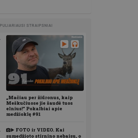
PULIARIAUSI STRAIPSNIAI
„Mačiau per žiūronus, kaip
Meškučiuose jie šaudė tuos
elnius!“ Pokalbiai apie
medžioklę #91
FOTO ir VIDEO. Kai
sumedžioto stirnino nebaisu, o