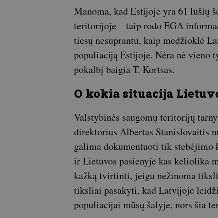
Manoma, kad Estijoje yra 61 lūšių še
teritorijoje – taip rodo EGA informa
tiesų nesuprantu, kaip medžioklė Lat
populiaciją Estijoje. Nėra nė vieno t
pokalbį baigia T. Kortsas.
O kokia situacija Lietuv
Valstybinės saugomų teritorijų tarn
direktorius Albertas Stanislovaitis nu
galima dokumentuoti tik stebėjimo k
ir Lietuvos pasienyje kas keliolika m
kažką tvirtinti, jeigu nežinoma tiks
tiksliai pasakyti, kad Latvijoje leid
populiacijai mūsų šalyje, nors šia t