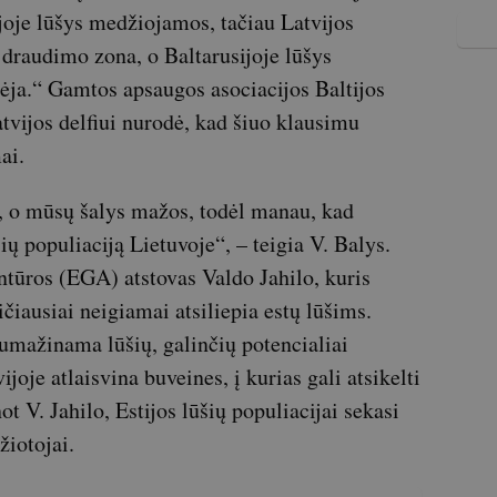
joje lūšys medžiojamos, tačiau Latvijos
 draudimo zona, o Baltarusijoje lūšys
ja.“ Gamtos apsaugos asociacijos Baltijos
tvijos delfiui nurodė, kad šiuo klausimu
ai.
a, o mūsų šalys mažos, todėl manau, kad
ių populiaciją Lietuvoje“, – teigia V. Balys.
ntūros (EGA) atstovas Valdo Jahilo, kuris
čiausiai neigiamai atsiliepia estų lūšims.
sumažinama lūšių, galinčių potencialiai
vijoje atlaisvina buveines, į kurias gali atsikelti
not V. Jahilo, Estijos lūšių populiacijai sekasi
žiotojai.