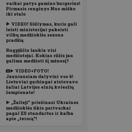
vaikai patys gamino burgerius!
Pirmasis renginys Nuo miško
iki stalo
VIDEO! Siūlymas, kuris gali
leisti ministerijai pakeisti
vilkų medžioklės sezono
pradžią
Rugpjūčio laukia visi
medžiotojai. Kokias rūšis jau
galima medžioti šį mėnesį?
VIDEO+FOTO!
Jauniausiam dalyviui vos 6!
Lietuviai garbingai atstovavo
šaliai Latvijos elnių kvieslių
čempionate!
„Žalieji“ priešinasi Ukrainos
medžioklės ūkio pertvarkai
pagal ES standartus ir kalba
apie „terorą“!