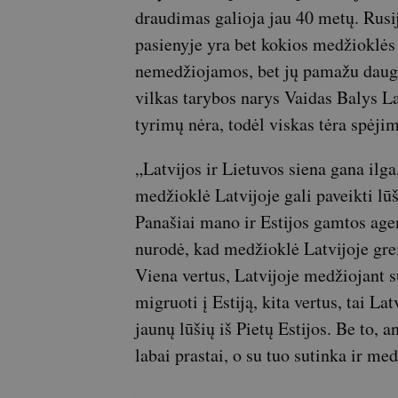
draudimas galioja jau 40 metų. Rusi
pasienyje yra bet kokios medžioklės
nemedžiojamos, bet jų pamažu daugė
vilkas tarybos narys Vaidas Balys La
tyrimų nėra, todėl viskas tėra spėjim
„Latvijos ir Lietuvos siena gana ilg
medžioklė Latvijoje gali paveikti lūš
Panašiai mano ir Estijos gamtos age
nurodė, kad medžioklė Latvijoje grei
Viena vertus, Latvijoje medžiojant 
migruoti į Estiją, kita vertus, tai Lat
jaunų lūšių iš Pietų Estijos. Be to, a
labai prastai, o su tuo sutinka ir med