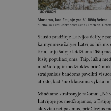
Manoma, kad Estijoje yra 61 lūšių šeima
Nuotrauka: Eesti Jahimeeste Selts / Estonian Hunter
Sausio pradžioje Latvijos delfyje pa
kaimyninėse šalyse Latvijos lūšims 
tiria, ar jų šalyje leidžiama lūšių me
lūšių populiacijoms. Taip, lūšių med
medžiotojų ir medžioklės priešininkų
straipsniais bandoma paveikti visuom
atrodo, kad šiuo klausimu vyksta in
Minėtame straipsnyje rašoma: „Nė vi
Latvijoje jos medžiojamos, o Estijoj
aktyviau nei pas mus, prieš trejus m