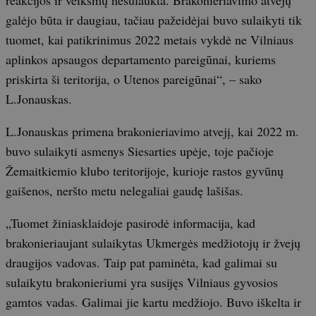
galėjo būta ir daugiau, tačiau pažeidėjai buvo sulaikyti tik
tuomet, kai patikrinimus 2022 metais vykdė ne Vilniaus
aplinkos apsaugos departamento pareigūnai, kuriems
priskirta ši teritorija, o Utenos pareigūnai“, – sako
L.Jonauskas.
L.Jonauskas primena brakonieriavimo atvejį, kai 2022 m.
buvo sulaikyti asmenys Siesarties upėje, toje pačioje
Žemaitkiemio klubo teritorijoje, kurioje rastos gyvūnų
gaišenos, neršto metu nelegaliai gaudę lašišas.
„Tuomet žiniasklaidoje pasirodė informacija, kad
brakonieriaujant sulaikytas Ukmergės medžiotojų ir žvejų
draugijos vadovas. Taip pat paminėta, kad galimai su
sulaikytu brakonieriumi yra susijęs Vilniaus gyvosios
gamtos vadas. Galimai jie kartu medžiojo. Buvo iškelta ir