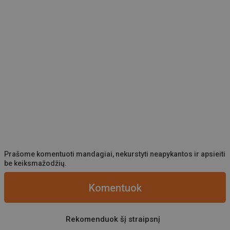
Prašome komentuoti mandagiai, nekurstyti neapykantos ir apsieiti
be keiksmažodžių.
Komentuok
Rekomenduok šį straipsnį