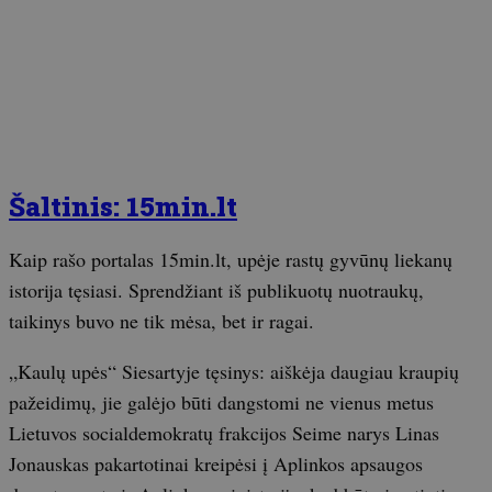
Šaltinis: 15min.lt
Kaip rašo portalas 15min.lt, upėje rastų gyvūnų liekanų
istorija tęsiasi. Sprendžiant iš publikuotų nuotraukų,
taikinys buvo ne tik mėsa, bet ir ragai.
„Kaulų upės“ Siesartyje tęsinys: aiškėja daugiau kraupių
pažeidimų, jie galėjo būti dangstomi ne vienus metus
Lietuvos socialdemokratų frakcijos Seime narys Linas
Jonauskas pakartotinai kreipėsi į Aplinkos apsaugos