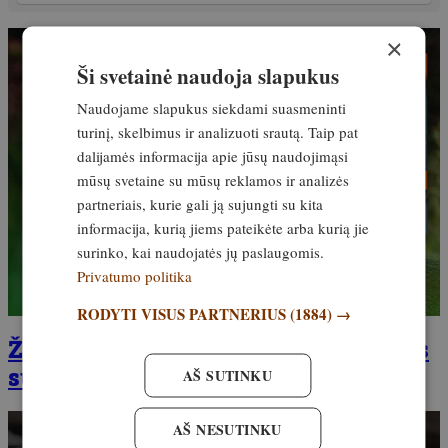
×
Ši svetainė naudoja slapukus
Naudojame slapukus siekdami suasmeninti
turinį, skelbimus ir analizuoti srautą. Taip pat
dalijamės informacija apie jūsų naudojimąsi
mūsų svetaine su mūsų reklamos ir analizės
partneriais, kurie gali ją sujungti su kita
informacija, kurią jiems pateikėte arba kurią jie
surinko, kai naudojatės jų paslaugomis.
Privatumo politika
RODYTI VISUS PARTNERIUS
(1884) →
Žvėriena – žurnalo priedas, skirtas
sumedžiotų gyvūnų apdorojimui
AŠ SUTINKU
AŠ NESUTINKU