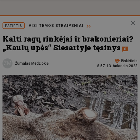
VISI TEMOS STRAIPSNIAI
PATIRTIS
Kalti ragų rinkėjai ir brakonieriai?
„Kaulų upės“ Siesartyje tęsinys
0
Išskirtinis
ŽM
Žurnalas Medžioklė
8:57, 13. balandis 2023