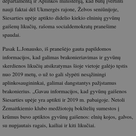
departamentą ir Aplinkos ministeriją, kad būtų įvertinti
nauji faktai dėl Ukmergės rajone, Želvos seniūnijoje,
Siesarties upėje aptikto didelio kiekio elninių gyvūnų
gaišenų likučių, rašoma socialdemokratų pranešime
spaudai.
Pasak L.Jonausko, iš pranešėjo gauta papildomos
informacijos, kad galimas brakonieriavimas ir gyvūnų
skerdienos likučių atsikratymas šioje vietoje galėjo tęstis
nuo 2019 metų, o už to gali slypėti nesąžiningi
aplinkosaugininkai, galimai dangstantys pažįstamus
brakonierius. „Gavau informacijos, kad gyvūnų gaišenos
Siesarties upėje yra aptikti ir 2019 m. pabaigoje. Netoli
Žemaitkiemio klubo medžiotojų bokštelių sumestos į
krūmus buvo aptiktos gyvūnų gaišenos: elnių kojos, galvos,
su nupjautais ragais, kailiai ir kiti likučiai.