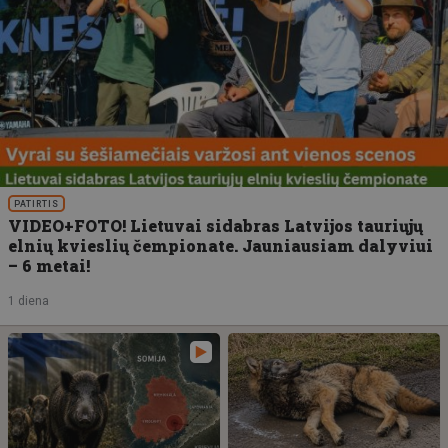
PATIRTIS
VIDEO+FOTO! Lietuvai sidabras Latvijos tauriųjų
elnių kvieslių čempionate. Jauniausiam dalyviui
– 6 metai!
1 diena