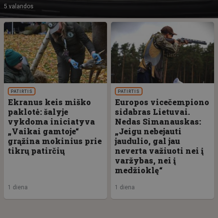
5 valandos
PATIRTIS
PATIRTIS
Ekranus keis miško
Europos vicečempiono
paklotė: šalyje
sidabras Lietuvai.
vykdoma iniciatyva
Nedas Simanauskas:
„Vaikai gamtoje“
„Jeigu nebejauti
grąžina mokinius prie
jaudulio, gal jau
tikrų patirčių
neverta važiuoti nei į
varžybas, nei į
medžioklę“
1 diena
1 diena