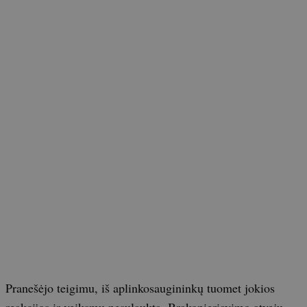
Pranešėjo teigimu, iš aplinkosaugininkų tuomet jokios
reakcijos ir veiksmų nesulaukta. Brakonieriavimo atvejų