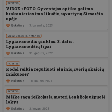
PATIRTIS
VIDOE +FOTO. Gyventojas aptiko galimo
brakonieriavimo likučių sąvartyną Siesarčio
upėje
Išskirtinis
3. balandis, 2023
MEDŽIOKLĖS REIKMENYS
Lygiavamzdis ginklas. 3. dalis.
Lygiavamzdžių tipai
Išskirtinis
31. gegužė, 2022
PATIRTIS
Kodėl reikia reguliuoti elninių žvėrių skaičių
miškuose?
Išskirtinis
18. sausis, 2021
PATIRTIS
Miške ragų ieškojusią moterį Lenkijoje užpuolė
lokys
Išskirtinis
3. kovas, 2023