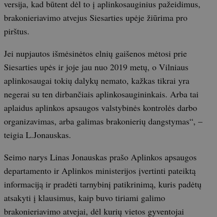
versija, kad būtent dėl to į aplinkosauginius pažeidimus,
brakonieriavimo atvejus Siesarties upėje žiūrima pro
pirštus.
Jei nupjautos išmėsinėtos elnių gaišenos mėtosi prie
Siesarties upės ir joje jau nuo 2019 metų, o Vilniaus
aplinkosaugai tokių dalykų nemato, kažkas tikrai yra
negerai su ten dirbančiais aplinkosaugininkais. Arba tai
aplaidus aplinkos apsaugos valstybinės kontrolės darbo
organizavimas, arba galimas brakonierių dangstymas“, –
teigia L.Jonauskas.
Seimo narys Linas Jonauskas prašo Aplinkos apsaugos
departamento ir Aplinkos ministerijos įvertinti pateiktą
informaciją ir pradėti tarnybinį patikrinimą, kuris padėtų
atsakyti į klausimus, kaip buvo tiriami galimo
brakonieriavimo atvejai, dėl kurių vietos gyventojai