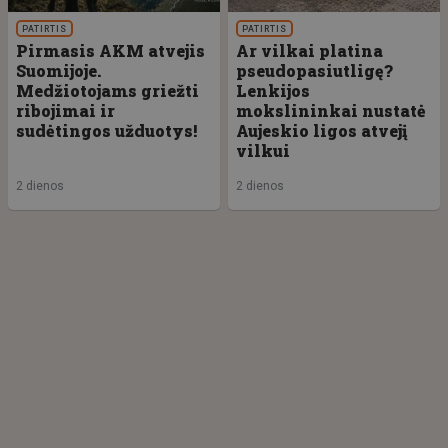
PATIRTIS
PATIRTIS
Pirmasis AKM atvejis
Ar vilkai platina
Suomijoje.
pseudopasiutligę?
Medžiotojams griežti
Lenkijos
ribojimai ir
mokslininkai nustatė
sudėtingos užduotys!
Aujeskio ligos atvejį
vilkui
2 dienos
2 dienos