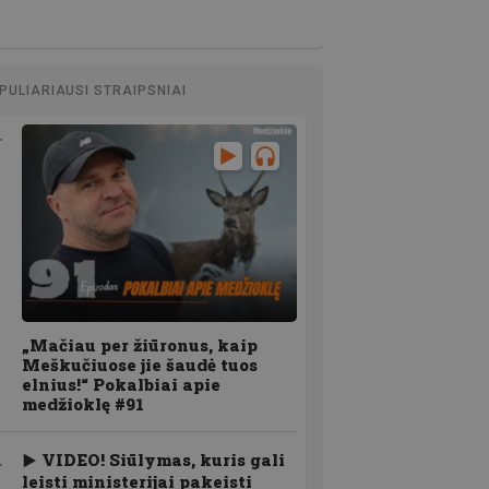
PULIARIAUSI STRAIPSNIAI
„Mačiau per žiūronus, kaip
Meškučiuose jie šaudė tuos
elnius!“ Pokalbiai apie
medžioklę #91
VIDEO! Siūlymas, kuris gali
leisti ministerijai pakeisti