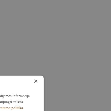
×
alijamės informacija
sujungti su kita
vatumo politika