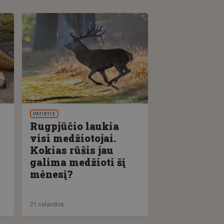
PATIRTIS
Rugpjūčio laukia
visi medžiotojai.
Kokias rūšis jau
galima medžioti šį
mėnesį?
21 valandos