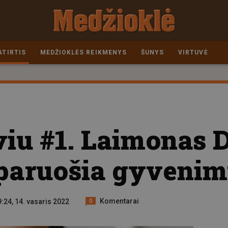
ATIRTIS
MEDŽIOKLĖS REIKMENYS
ŠUNYS
VIRTUVĖ
viu #1. Laimonas 
paruošia gyvenim
Komentarai
9:24, 14. vasaris 2022
0