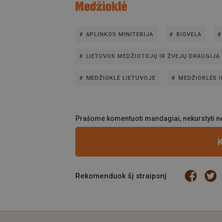
APLINKOS MINITERIJA
BIOVELA
LIETUVOS MEDŽIOTOJŲ IR ŽVEJŲ DRAUGIJA
MEDŽIOKLĖ LIETUVOJE
MEDŽIOKLĖS I
Prašome komentuoti mandagiai, nekurstyti ne
Rekomenduok šį straipsnį