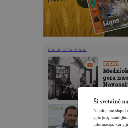
SUSIJĘ STRAIPSNIAI
PATIRTIS
Medžiokl
gera nuo
Navasai
Išskirtinis
Ši svetainė 
Naudojame slapukus 
PATIRTIS
apie jūsų naudojimą
Interviu
informacija, kurią 
tik iš U