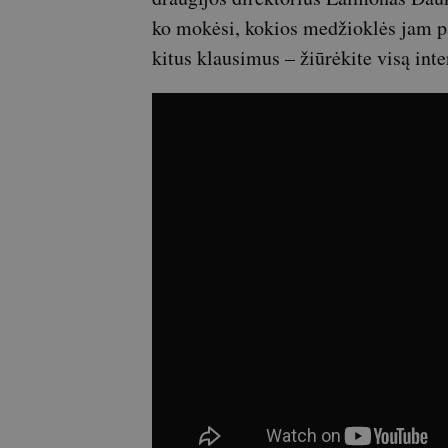
ko mokėsi, kokios medžioklės jam pat
kitus klausimus – žiūrėkite visą in