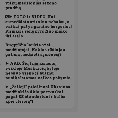
vilkų medžioklės sezono
pradžią
FOTO ir VIDEO. Kai
sumedžioto stirnino nebaisu, o
vaikai patys gamino burgerius!
Pirmasis renginys Nuo miško
iki stalo
Rugpjūčio laukia visi
medžiotojai. Kokias rūšis jau
galima medžioti šį mėnesį?
AAD: Šių trijų asmenų
veikloje Meškuičių byloje
nebuvo vieno iš būtinų
nusikalstamos veikos požymio
„Žalieji“ priešinasi Ukrainos
medžioklės ūkio pertvarkai
pagal ES standartus ir kalba
apie „terorą“!