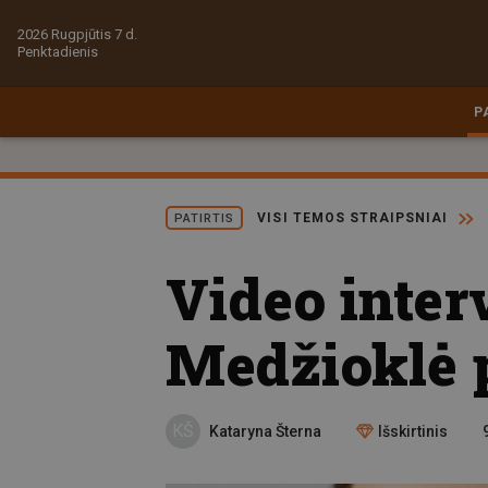
2026 Rugpjūtis 7 d.
Penktadienis
P
VISI TEMOS STRAIPSNIAI
PATIRTIS
Video inter
Medžioklė 
KŠ
Kataryna Šterna
Išskirtinis