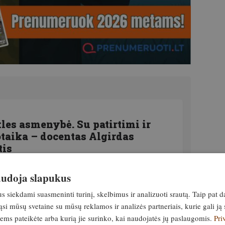
es asmenybė. Su patirtimi ir
taika – docentas Algirdas
tis
19. gegužė, 2022
naudoja slapukus
siekdami suasmeninti turinį, skelbimus ir analizuoti srautą. Taip pat d
si mūsų svetaine su mūsų reklamos ir analizės partneriais, kurie gali ją 
 #2. Egidijus Gaidamavičius. Ką
jiems pateikėte arba kurią jie surinko, kai naudojatės jų paslaugomis.
Pri
krainos.