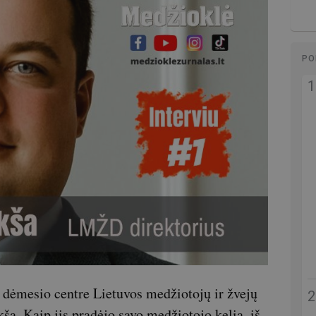
PO
os dėmesio centre Lietuvos medžiotojų ir žvejų
a. Kaip jis pradėjo savo medžiotojo kelią, iš