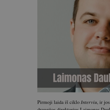
Pirmoji laida iš ciklo
Interviu
, ir j
draugijos direktorius Laimonas Daukš