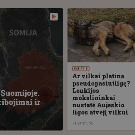
PATIRTIS
Ar vilkai platina
pseudopasiutligę?
Lenkijos
Suomijoje.
mokslininkai
ibojimai ir
nustatė Aujeskio
ligos atvejį vilkui
21 valandos