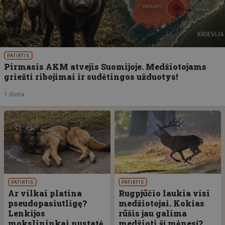
PATIRTIS
Pirmasis AKM atvejis Suomijoje. Medžiotojams
griežti ribojimai ir sudėtingos užduotys!
1 diena
PATIRTIS
PATIRTIS
Ar vilkai platina
Rugpjūčio laukia visi
pseudopasiutligę?
medžiotojai. Kokias
Lenkijos
rūšis jau galima
mokslininkai nustatė
medžioti šį mėnesį?