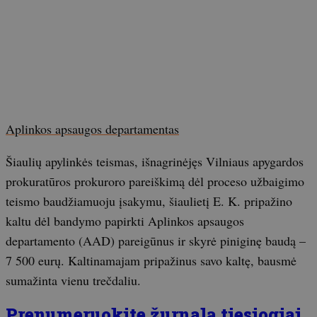
Aplinkos apsaugos departamentas
Šiaulių apylinkės teismas, išnagrinėjęs Vilniaus apygardos
prokuratūros prokuroro pareiškimą dėl proceso užbaigimo
teismo baudžiamuoju įsakymu, šiaulietį E. K. pripažino
kaltu dėl bandymo papirkti Aplinkos apsaugos
departamento (AAD) pareigūnus ir skyrė piniginę baudą –
7 500 eurų. Kaltinamajam pripažinus savo kaltę, bausmė
sumažinta vienu trečdaliu.
Prenumeruokite žurnalą tiesiogiai