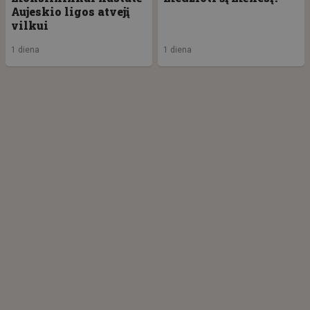
Aujeskio ligos atvejį
vilkui
1 diena
1 diena