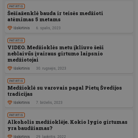
PATIRTIS
Šešiaženklė bauda ir teisės medžioti
atėmimas 5 metams
Išskirtinis
6. spalis, 2023
PATIRTIS
VIDEO. Medžioklės metu įkliuvo šeši
neblaivūs įvairaus girtumo laipsnio
medžiotojai
Išskirtinis
30. rugsėjis, 2023
PATIRTIS
Medžioklė su varovais pagal Pietų Švedijos
tradicijas
Išskirtinis
7. birželis, 2023
PATIRTIS
Alkoholis medžioklėje. Kokio lygio girtumas
yra baudžiamas?
Išskirtinis
29. lapkritis, 2022