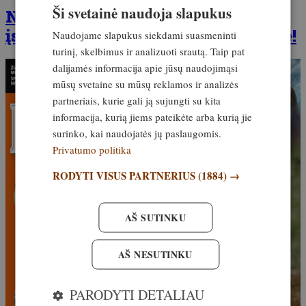
Ši svetainė naudoja slapukus
Naująjį žurnalo numerį jau galima
įsigyti spaudos vietose ir internete!
Naudojame slapukus siekdami suasmeninti
turinį, skelbimus ir analizuoti srautą. Taip pat
dalijamės informacija apie jūsų naudojimąsi
mūsų svetaine su mūsų reklamos ir analizės
partneriais, kurie gali ją sujungti su kita
informacija, kurią jiems pateikėte arba kurią jie
surinko, kai naudojatės jų paslaugomis.
Privatumo politika
RODYTI VISUS PARTNERIUS
(1884) →
AŠ SUTINKU
AŠ NESUTINKU
PARODYTI DETALIAU