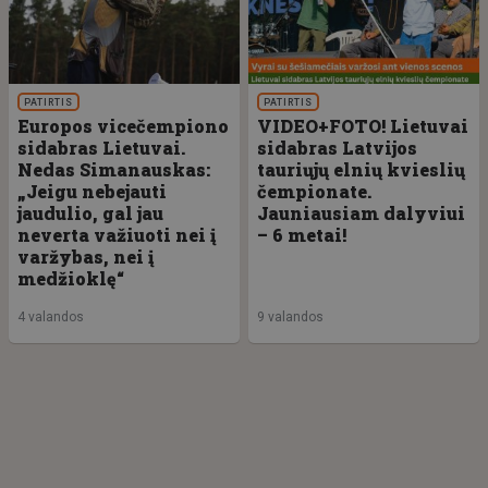
PATIRTIS
PATIRTIS
Europos vicečempiono
VIDEO+FOTO! Lietuvai
sidabras Lietuvai.
sidabras Latvijos
Nedas Simanauskas:
tauriųjų elnių kvieslių
„Jeigu nebejauti
čempionate.
jaudulio, gal jau
Jauniausiam dalyviui
neverta važiuoti nei į
– 6 metai!
varžybas, nei į
medžioklę“
4 valandos
9 valandos