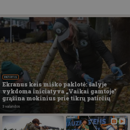
PATIRTIS
Ekranus keis miško paklotė: šalyje
vykdoma iniciatyva „Vaikai gamtoje“
grąžina mokinius prie tikrų patirčių
3 valandos