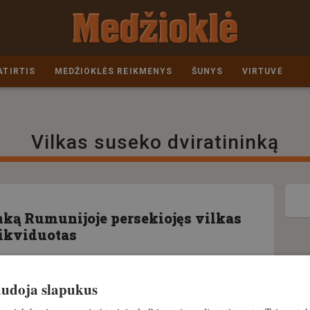
ATIRTIS
MEDŽIOKLĖS REIKMENYS
ŠUNYS
VIRTUVĖ
Vilkas suseko dviratininką
nką Rumunijoje persekiojęs vilkas
likviduotas
naudoja slapukus