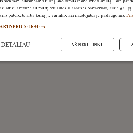
siekdami suasmeninti turinį, skelbimus ir analizuoti srautą. Taip pat d
si mūsų svetaine su mūsų reklamos ir analizės partneriais, kurie gali ją 
jiems pateikėte arba kurią jie surinko, kai naudojatės jų paslaugomis.
Pri
PARTNERIUS
(1884) →
 DETALIAU
AŠ NESUTINKU