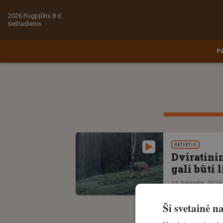
2026 Rugpjūtis 8 d.
šeštadienis
P
PATIRTIS
Dviratini
gali būti 
13. balandis, 2024
Ši svetainė 