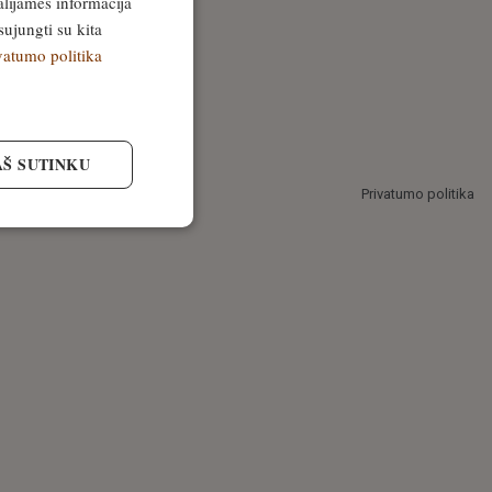
alijamės informacija
sujungti su kita
vatumo politika
AŠ SUTINKU
Privatumo politika