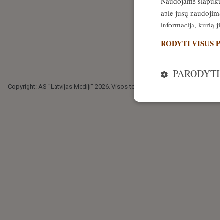
Naudojame slapukus 
apie jūsų naudojimą
informacija, kurią 
RODYTI VISUS 
PARODYTI
Copyright: AS "Latvijas Mediji" 2026. Visos teisės saugomos.