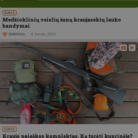
ŠUNYS
Medžioklinių veislių šunų kraujasekių lauko
bandymai
Išskirtinis
8. kovas, 2022
ŠUNYS
Kraujo paieškos komplektas. Ką turėti kuprinėje?