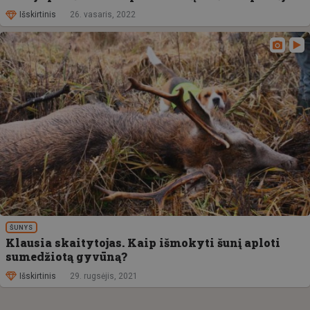
Išskirtinis
26. vasaris, 2022
ŠUNYS
Klausia skaitytojas. Kaip išmokyti šunį aploti
sumedžiotą gyvūną?
Išskirtinis
29. rugsėjis, 2021