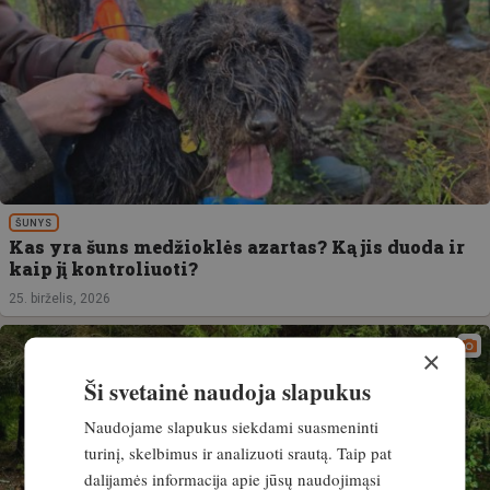
ŠUNYS
Kas yra šuns medžioklės azartas? Ką jis duoda ir
kaip jį kontroliuoti?
25. birželis, 2026
×
Ši svetainė naudoja slapukus
Naudojame slapukus siekdami suasmeninti
turinį, skelbimus ir analizuoti srautą. Taip pat
dalijamės informacija apie jūsų naudojimąsi