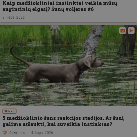
Kaip medžiokliniai instinktai veikia mūsų
augintinių elgesį? Šunų voljeras #6
9. liepa, 2026
ŠUNYS
5 medžioklinio šuns reakcijos stadijos. Ar šunį
galima atšaukti, kai suveikia instinktas?
Išskirtinis
4. liepa, 2026