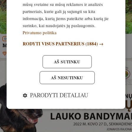
mūsų svetaine su mūsų reklamos ir analizės
partneriais, kurie gali ją sujungti su kita
informacija, kurią jiems pateikėte arba kurią jie
surinko, kai naudojatės jų paslaugomis.
Privatumo politika
ŠUNYS
RODYTI VISUS PARTNERIUS
(1884) →
Medžiokliniai šunys ir paukštšuniai
Išskirtinis
24. kovas, 2026
AŠ SUTINKU
AŠ NESUTINKU
PARODYTI DETALIAU