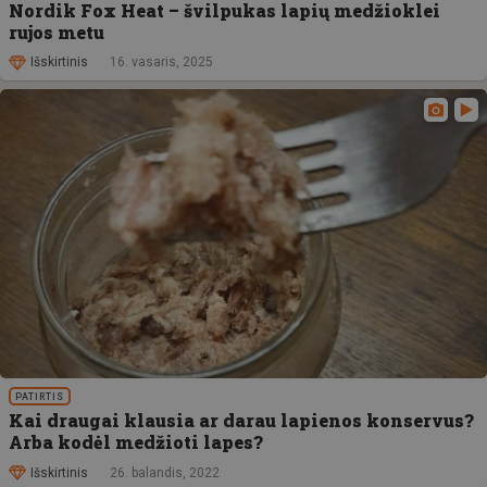
Nordik Fox Heat – švilpukas lapių medžioklei
rujos metu
Išskirtinis
16. vasaris, 2025
PATIRTIS
Kai draugai klausia ar darau lapienos konservus?
Arba kodėl medžioti lapes?
Išskirtinis
26. balandis, 2022