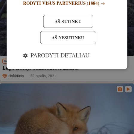
RODYTI VISUS PARTNERIUS
(1884) →
AŠ SUTINKU
AŠ NESUTINKU
PARODYTI DETALIAU
PATIRTIS
Lapė norėjo sumedžioti mane!
Išskirtinis
20. spalis, 2021