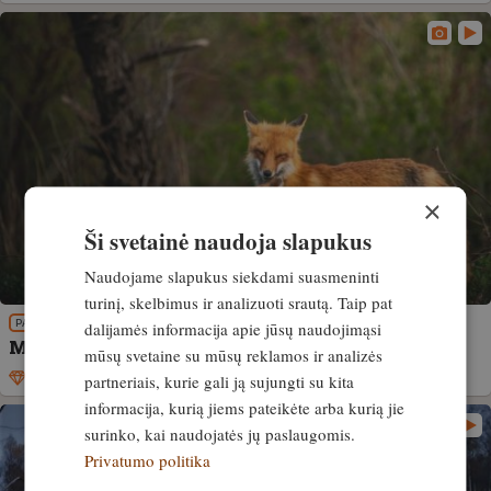
×
Ši svetainė naudoja slapukus
Naudojame slapukus siekdami suasmeninti
turinį, skelbimus ir analizuoti srautą. Taip pat
dalijamės informacija apie jūsų naudojimąsi
PATIRTIS
Medžioklės svarbą lapių populiacijos sveikatai
mūsų svetaine su mūsų reklamos ir analizės
partneriais, kurie gali ją sujungti su kita
Išskirtinis
14. vasaris, 2022
informacija, kurią jiems pateikėte arba kurią jie
surinko, kai naudojatės jų paslaugomis.
Privatumo politika