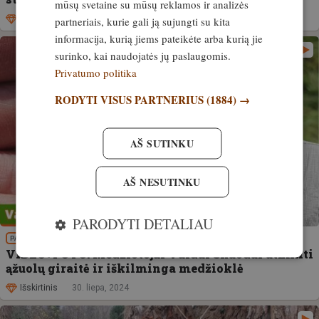
mūsų svetaine su mūsų reklamos ir analizės
partneriais, kurie gali ją sujungti su kita
Išskirtinis
12. birželis, 2025
informacija, kurią jiems pateikėte arba kurią jie
surinko, kai naudojatės jų paslaugomis.
Privatumo politika
RODYTI VISUS PARTNERIUS
(1884) →
AŠ SUTINKU
AŠ NESUTINKU
PARODYTI DETALIAU
PATIRTIS
VIDEO+FOTO! Medžiotojui Vaidui Skuodui atminti
ąžuolų giraitė ir iškilminga medžioklė
Išskirtinis
30. liepa, 2024