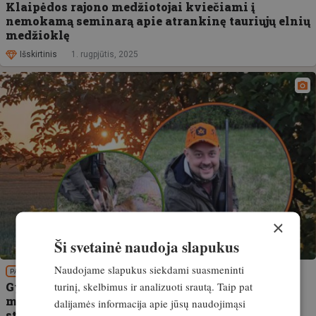
Klaipėdos rajono medžiotojai kviečiami į
nemokamą seminarą apie atrankinę tauriųjų elnių
medžioklę
Išskirtinis
1. rugpjūtis, 2025
×
Ši svetainė naudoja slapukus
Naudojame slapukus siekdami suasmeninti
PATIRTIS
turinį, skelbimus ir analizuoti srautą. Taip pat
Gyvenimo trofėjus. Populiarios medžiotojų
muzikinės grupės lyderis sumedžiojo išskirtinį
dalijamės informacija apie jūsų naudojimąsi
stirniną