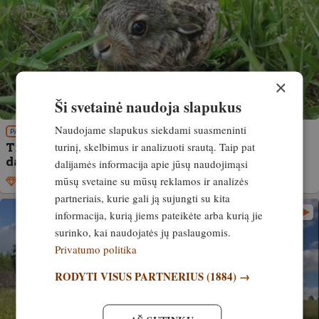
×
Ši svetainė naudoja slapukus
Naudojame slapukus siekdami suasmeninti
PATIRTIS
turinį, skelbimus ir analizuoti srautą. Taip pat
Trys laukinių gyvūnų rūšys, kurių jaunikliai
dažniausiai atsiduria globos įstaigose
dalijamės informacija apie jūsų naudojimąsi
mūsų svetaine su mūsų reklamos ir analizės
Išskirtinis
20. balandis, 2025
partneriais, kurie gali ją sujungti su kita
informacija, kurią jiems pateikėte arba kurią jie
surinko, kai naudojatės jų paslaugomis.
Privatumo politika
RODYTI VISUS PARTNERIUS
(1884) →