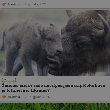
Išskirtinis
7. gruodis, 2025
PATIRTIS
Žmonės miške rado nusilpusį jauniklį. Koks buvo
jo tolimesnis likimas?
Išskirtinis
22. rugpjūtis, 2025