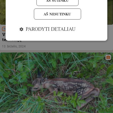
AŠ SUTINKU
AŠ NESUTINKU
PARODYTI DETALIAU
PATIRTIS
VIDEO! Kai briedžio jauniklis patenka į aptvertą
teritoriją
13. birželis, 2024