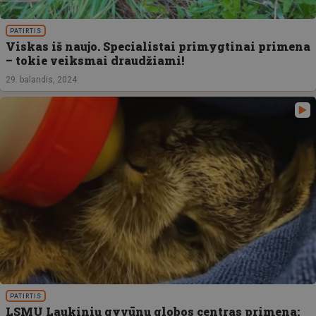
PATIRTIS
Viskas iš naujo. Specialistai primygtinai primena
– tokie veiksmai draudžiami!
29. balandis, 2024
PATIRTIS
LSMU Laukinių gyvūnų globos centras primena: