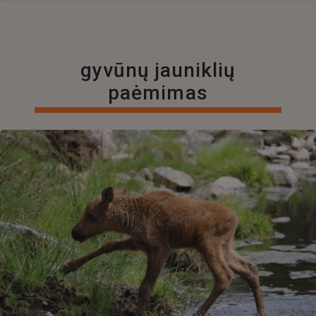
gyvūnų jauniklių
paėmimas