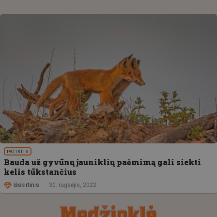
PATIRTIS
Bauda už gyvūnų jauniklių paėmimą gali siekti
kelis tūkstančius
Išskirtinis
30. rugsėjis, 2022