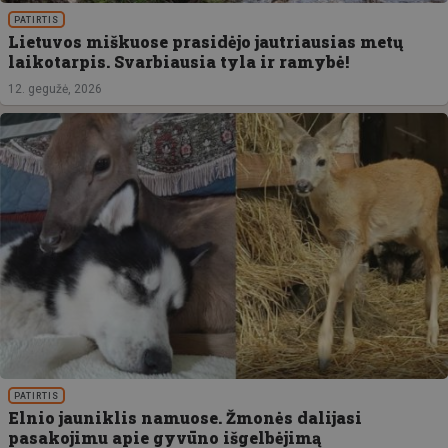
PATIRTIS
Lietuvos miškuose prasidėjo jautriausias metų
laikotarpis. Svarbiausia tyla ir ramybė!
12. gegužė, 2026
PATIRTIS
Elnio jauniklis namuose. Žmonės dalijasi
pasakojimu apie gyvūno išgelbėjimą