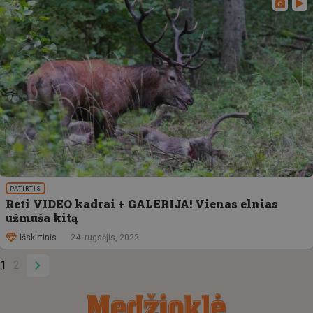
PATIRTIS
Reti VIDEO kadrai + GALERIJA! Vienas elnias
užmuša kitą
Išskirtinis
24. rugsėjis, 2022
1
2