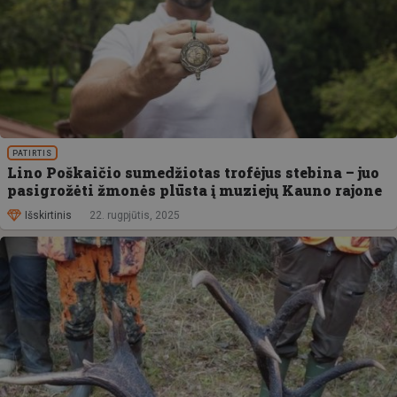
PATIRTIS
Lino Poškaičio sumedžiotas trofėjus stebina – juo
pasigrožėti žmonės plūsta į muziejų Kauno rajone
Išskirtinis
22. rugpjūtis, 2025