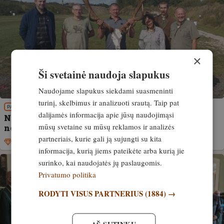
×
Ši svetainė naudoja slapukus
Naudojame slapukus siekdami suasmeninti
turinį, skelbimus ir analizuoti srautą. Taip pat
PATIRTIS
dalijamės informacija apie jūsų naudojimąsi
Naujas Lietuvos rekordas – elnio ragai surinko
mūsų svetaine su mūsų reklamos ir analizės
neregėtą balą!
partneriais, kurie gali ją sujungti su kita
Išskirtinis
9. spalis, 2023
informacija, kurią jiems pateikėte arba kurią jie
surinko, kai naudojatės jų paslaugomis.
Privatumo politika
RODYTI VISUS PARTNERIUS
(1884) →
AŠ SUTINKU