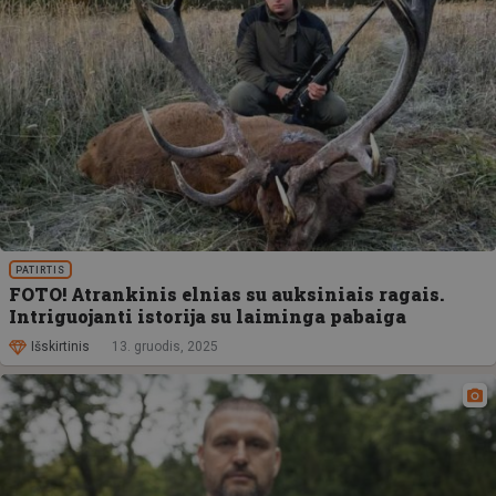
PATIRTIS
FOTO! Atrankinis elnias su auksiniais ragais.
Intriguojanti istorija su laiminga pabaiga
Išskirtinis
13. gruodis, 2025