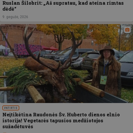
Ruslan Šilobrit: „Aš supratau, kad ateina rimtas
dėdė“
9. gegužė, 2026
PATIRTIS
Neįtikėtina Raudonės Šv. Huberto dienos elnio
istorija! Vegetarės tapusios medžiotojos
sužadėtuvės