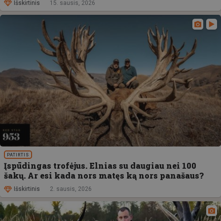
Išskirtinis
15. sausis, 2026
PATIRTIS
Įspūdingas trofėjus. Elnias su daugiau nei 100
šakų. Ar esi kada nors matęs ką nors panašaus?
Išskirtinis
2. sausis, 2026