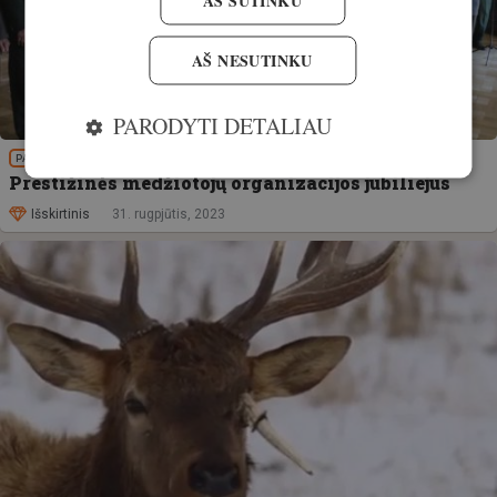
AŠ NESUTINKU
PARODYTI DETALIAU
PATIRTIS
Prestižinės medžiotojų organizacijos jubiliejus
Išskirtinis
31. rugpjūtis, 2023