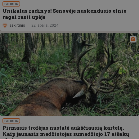
PATIRTIS
Unikalus radinys! Senovėje nuskendusio elnio
ragai rasti upėje
Išskirtinis
22. spalis, 2024
PATIRTIS
Pirmasis trofėjus nustatė aukščiausią kartelę.
Kaip jaunasis medžiotojas sumedžiojo 17 atšakų