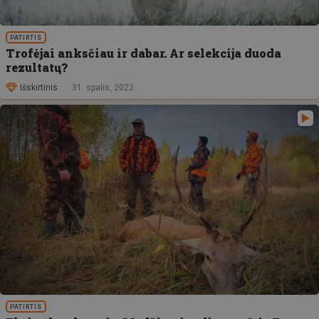
PATIRTIS
Trofėjai anksčiau ir dabar. Ar selekcija duoda
rezultatų?
Išskirtinis
31. spalis, 2022
PATIRTIS