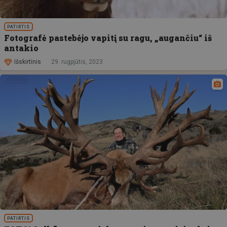
PATIRTIS
Fotografė pastebėjo vapitį su ragu, „augančiu“ iš
antakio
Išskirtinis
29. rugpjūtis, 2023
PATIRTIS