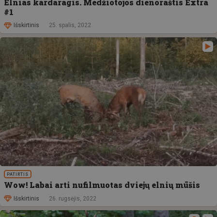
Elnias kardaragis. Medžiotojos dienoraštis Extra
#1
Išskirtinis
25. spalis, 2022
PATIRTIS
Wow! Labai arti nufilmuotas dviejų elnių mūšis
Išskirtinis
26. rugsėjis, 2022