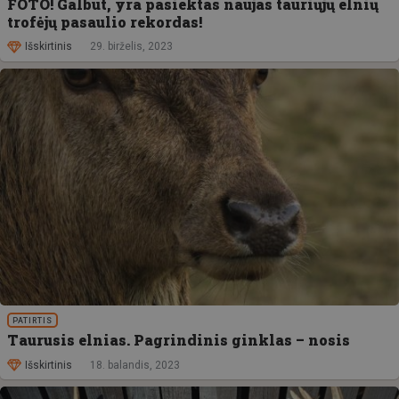
FOTO! Galbūt, yra pasiektas naujas tauriųjų elnių
trofėjų pasaulio rekordas!
Išskirtinis
29. birželis, 2023
PATIRTIS
Taurusis elnias. Pagrindinis ginklas – nosis
Išskirtinis
18. balandis, 2023