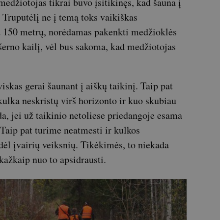
džiotojas tikrai buvo įsitikinęs, kad šauna į
. Truputėlį ne į temą toks vaikiškas
 už 150 metrų, norėdamas pakenkti medžioklės
 šerno kailį, vėl bus sakoma, kad medžiotojas
iskas gerai šaunant į aiškų taikinį. Taip pat
ulka neskristų virš horizonto ir kuo skubiau
da, jei už taikinio netoliese priedangoje esama
? Taip pat turime neatmesti ir kulkos
dėl įvairių veiksnių. Tikėkimės, to niekada
kažkaip nuo to apsidrausti.