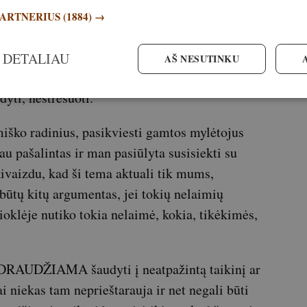
stebėtam vienoje vietoje turėtų pavydėti ne
PARTNERIUS
(1884) →
tama, nes pagauti tokius išskirtinius, visų akis
a tikrai didelio pasiruošimo ir įgudimo. Taip
 DETALIAU
AŠ NESUTINKU
ų principas, kad jų buvimo gamtoje turi
yti, nestresuoti.
miško radinius, pasikviesti gamtos mylėtojus
au pašalintas ir man pasiūlyta susisiekti su
ivaizdu, kad ši tema aktuali tik mums,
ūtų kitų argumentas, jei tokių nelaimių
ioklėje nutiko tokia nelaimė, kokia, tikėkimės,
 DRAUDŽIAMA šaudyti į neatpažintą taikinį ar
ai niekas tam neprieštarauja ir net negali būti