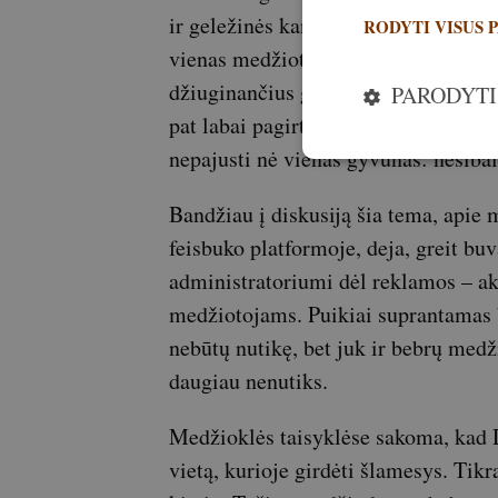
ir geležinės kantrybės ištūnoti nepa
RODYTI VISUS 
vienas medžiotojas. Juk tai ir supran
džiuginančius gyvūnų kadrus prireiki
PARODYTI
pat labai pagirtinas gamtos fotograf
nepajusti nė vienas gyvūnas: nesibaid
Bandžiau į diskusiją šia tema, apie 
feisbuko platformoje, deja, greit buv
administratoriumi dėl reklamos – ak
medžiotojams. Puikiai suprantamas b
nebūtų nutikę, bet juk ir bebrų medž
daugiau nenutiks.
Medžioklės taisyklėse sakoma, kad
vietą, kurioje girdėti šlamesys. Tikr