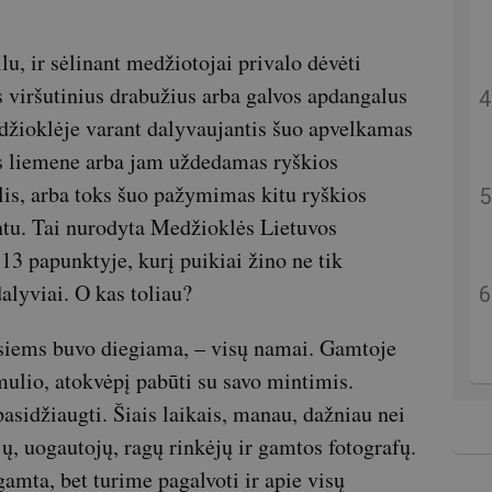
lu, ir sėlinant medžiotojai privalo dėvėti
s viršutinius drabužius arba galvos apdangalus
džioklėje varant dalyvaujantis šuo apvelkamas
os liemene arba jam uždedamas ryškios
lis, arba toks šuo pažymimas kitu ryškios
ntu. Tai nurodyta Medžioklės Lietuvos
.13 papunktyje, kurį puikiai žino ne tik
alyviai. O kas toliau?
iems buvo diegiama, – visų namai. Gamtoje
ulio, atokvėpį pabūti su savo mintimis.
sidžiaugti. Šiais laikais, manau, dažniau nei
, uogautojų, ragų rinkėjų ir gamtos fotografų.
amta, bet turime pagalvoti ir apie visų