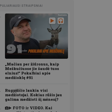
PULIARIAUSI STRAIPSNIAI
„Mačiau per žiūronus, kaip
Meškučiuose jie šaudė tuos
elnius!“ Pokalbiai apie
medžioklę #91
Rugpjūčio laukia visi
medžiotojai. Kokias rūšis jau
galima medžioti šį mėnesį?
FOTO ir VIDEO. Kai