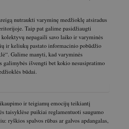
reigą nutraukti varyminę medžioklę atsiradus
itorijoje. Taip pat galime pasidžiaugti
 kolektyvų nepagaili savo laiko ir varyminės
ių ir keliukų pastato informacinio pobūdžio
klė“. Galime manyti, kad varyminės
 galimybės išvengti bet kokio nesusipratimo
edžioklės būdai.
ikaupimo ir teigiamų emocijų teikiantį
ės taisyklėse puikiai reglamentuoti saugumo
iu: ryškios spalvos rūbas ar galvos apdangalas,