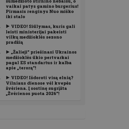
sumedžioto stirnino nebaisu, o
vaikai patys gamino burgerius!
Pirmasis renginys Nuo miško
iki stalo
VIDEO! Siūlymas, kuris gali
leisti ministerijai pakeisti
vilkų medžioklės sezono
pradžią
„Žalieji“ priešinasi Ukrainos
medžioklės ūkio pertvarkai
pagal ES standartus ir kalba
apie „terorą“!
VIDEO! Išdoroti visą elnią?
Vilniaus dienose vėl kvepės
žvėriena. Į sostinę sugrįžta
„Žvėrienos puota 2026“!