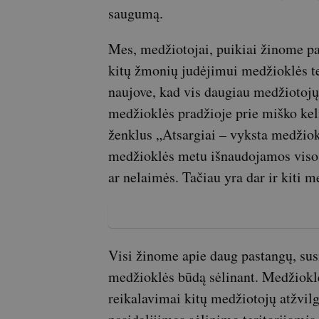
saugumą.
Mes, medžiotojai, puikiai žinome pa
kitų žmonių judėjimui medžioklės ter
naujove, kad vis daugiau medžiotojų
medžioklės pradžioje prie miško kel
ženklus „Atsargiai – vyksta medžio
medžioklės metu išnaudojamos visos
ar nelaimės. Tačiau yra dar ir kiti m
Visi žinome apie daug pastangų, sus
medžioklės būdą sėlinant. Medžiokl
reikalavimai kitų medžiotojų atžvilg