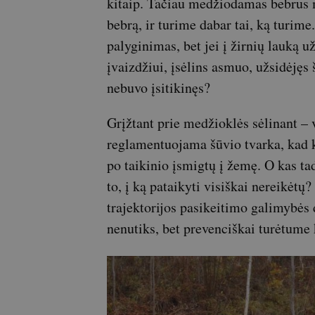
kitaip. Tačiau medžiodamas bebrus me
bebrą, ir turime dabar tai, ką turime
palyginimas, bet jei į žirnių lauką
įvaizdžiui, įsėlins asmuo, užsidėjęs
nebuvo įsitikinęs?
Grįžtant prie medžioklės sėlinant – v
reglamentuojama šūvio tvarka, kad k
po taikinio įsmigtų į žemę. O kas ta
to, į ką pataikyti visiškai nereikėtų
trajektorijos pasikeitimo galimybės 
nenutiks, bet prevenciškai turėtume 