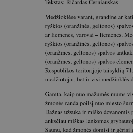
Tekstas: Ričardas Černiauskas
Medžioklėse varant, grandine ar kati
ryškios (oranžinės, geltonos) spalvo
ar liemenes, varovai – liemenes. Me
ryškios (oranžinės, geltonos) spalv
(oranžinės, geltonos) spalvos antkak
(oranžinės, geltonos) spalvos eleme
Respublikos teritorijoje taisyklių 71
medžiotojai, bet ir visi medžioklės d
Gamta, kaip nuo mažumės mums vis
žmonės randa poilsį nuo miesto šurm
Dažnas užsuka ir miško dovanomis pa
anksčiau miškas lankomas grybautojų
Šaunu, kad žmonės domisi ir gėrisi g