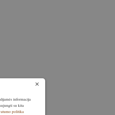
×
alijamės informacija
sujungti su kita
vatumo politika