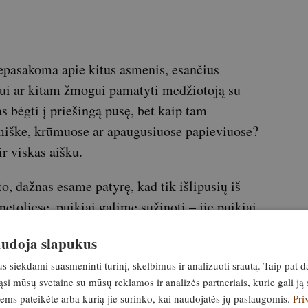
nepasakoma apie kitus asmenis, esančius
ui ar kitam žmogui pamatyti medžiotoją su
s bėgti į priešingą pusę, bet kaip tam
 miške, krūmuose ar apaugusiuose papieviuose?
r viskas aišku.
to, dažnas esame patyrę, kad tik išlipusių iš
toliese, puikiai galime sužinoti – jie puikiai
 Todėl dėl šūkavimų ir pasitraukusių toliau
naudoja slapukus
ti nelaimingų atsitikimų. Tačiau pastaruoju
siekdami suasmeninti turinį, skelbimus ir analizuoti srautą. Taip pat d
lankytojų kategorija – gamtos fotografai.
si mūsų svetaine su mūsų reklamos ir analizės partneriais, kurie gali ją 
jiems pateikėte arba kurią jie surinko, kai naudojatės jų paslaugomis.
Pri
amtos fotografą. Patikėkite – tokios maskuotės