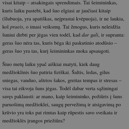
visai kitaip – atsakingais sprendimais. Tai šeimininkas,
kuris laiku pastebi, kad šuo elgiasi ar jaučiasi kitaip
(šlubuoja, yra apatiškas, neįprastai kvėpuoja), ir ne laukia,
kol
praeis
, o imasi veiksmų. Tai žmogus, kuris neleidžia
šuniui dirbti per jėgas vien todėl, kad
dar gali
, ir supranta:
geras šuo nėra tas, kuris bėga iki paskutinio atodūsio –
geras šuo yra tas, kurį šeimininkas moka apsaugoti.
Šiuo metų laiku ypač aiškiai matyti, kiek daug
medžioklinis šuo patiria fiziškai. Šaltis, ledas, gilus
sniegas, vanduo, aštrios šakos, greitas tempas ir stresas –
visa tai eikvoja šuns jėgas. Todėl dabar verta sąžiningai
savęs paklausti: ar mano, kaip šeimininko, požiūris į šuns
paruošimą medžioklei, saugų pervežimą ir atsigavimą po
krūvio yra toks pat rimtas kaip rūpestis savo sveikata ir
medžioklės įrangos priežiūra?