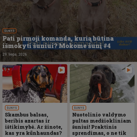
ŠUNYS
Pati pirmoji komanda, kurią būtina
išmokyti šuniui? Mokome šunį #4
29. liepa, 2026
ŠUNYS
ŠUNYS
Skambus balsas,
Nuotolinio valdymo
beribis azartas ir
pultas medžiokliniam
ištikimybė. Ar žinote,
šuniui! Praktinis
kas yra kūnhaundas?
sprendimas, o ne tik