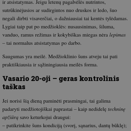
ir atsistatymas. Jeigu letenų pagalvėlės nutrintos,
sutrūkinėjusios ar sudirgintos nuo druskos ir ledo, šuo
negali dirbti visaverčiai, o dažniausiai tai kentės tylėdamas.
Lygiai taip pat po medžioklės: nusausinimas, šiluma,
vanduo, ramus režimas ir kokybiškas miegas nėra
lepimas
– tai normalus atsistatymas po darbo.
Saugumas yra meilė. Medžioklinio šuns atveju tai pati
praktiškiausia ir sąžiningiausia meilės forma.
Vasario 20-oji – geras kontrolinis
taškas
Jei norisi šią dieną paminėti prasmingai, tai galima
padaryti medžiotojiškai paprastai – kaip nedidelę
techninę
apžiūrą
savo keturkojui draugui:
– patikrinkite šuns kondiciją (svorį, sąnarius, dantų būklę);