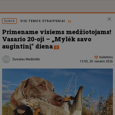
VISI TEMOS STRAIPSNIAI
ŠUNYS
Primename visiems medžiotojams!
Vasario 20-oji – „Mylėk savo
augintinį“ diena
0
Išskirtinis
ŽM
Žurnalas Medžioklė
13:55, 20. vasaris 2026