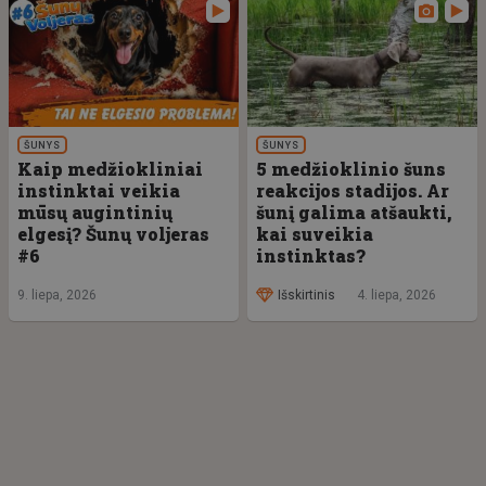
ŠUNYS
ŠUNYS
Kaip medžiokliniai
5 medžioklinio šuns
instinktai veikia
reakcijos stadijos. Ar
mūsų augintinių
šunį galima atšaukti,
elgesį? Šunų voljeras
kai suveikia
#6
instinktas?
Išskirtinis
4. liepa, 2026
9. liepa, 2026