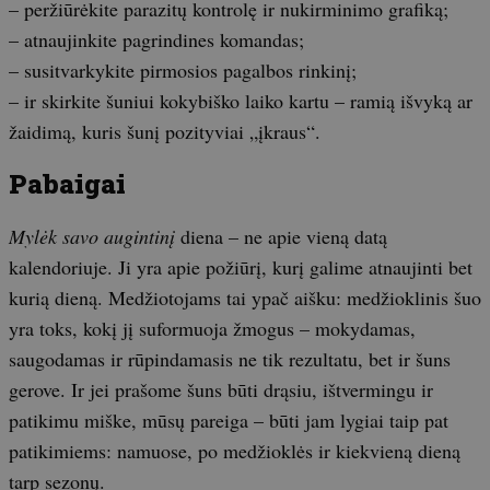
– peržiūrėkite parazitų kontrolę ir nukirminimo grafiką;
– atnaujinkite pagrindines komandas;
– susitvarkykite pirmosios pagalbos rinkinį;
– ir skirkite šuniui kokybiško laiko kartu – ramią išvyką ar
žaidimą, kuris šunį pozityviai „įkraus“.
Pabaigai
Mylėk savo augintinį
diena – ne apie vieną datą
kalendoriuje. Ji yra apie požiūrį, kurį galime atnaujinti bet
kurią dieną. Medžiotojams tai ypač aišku: medžioklinis šuo
yra toks, kokį jį suformuoja žmogus – mokydamas,
saugodamas ir rūpindamasis ne tik rezultatu, bet ir šuns
gerove. Ir jei prašome šuns būti drąsiu, ištvermingu ir
patikimu miške, mūsų pareiga – būti jam lygiai taip pat
patikimiems: namuose, po medžioklės ir kiekvieną dieną
tarp sezonų.