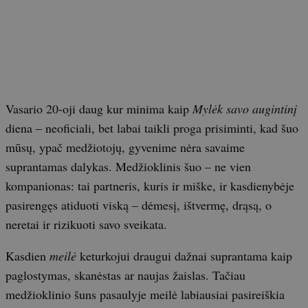
Vasario 20-oji daug kur minima kaip
Mylėk savo augintinį
diena – neoficiali, bet labai taikli proga prisiminti, kad šuo
mūsų, ypač medžiotojų, gyvenime nėra savaime
suprantamas dalykas. Medžioklinis šuo – ne vien
kompanionas: tai partneris, kuris ir miške, ir kasdienybėje
pasirengęs atiduoti viską – dėmesį, ištvermę, drąsą, o
neretai ir rizikuoti savo sveikata.
Kasdien
meilė
keturkojui draugui dažnai suprantama kaip
paglostymas, skanėstas ar naujas žaislas. Tačiau
medžioklinio šuns pasaulyje meilė labiausiai pasireiškia