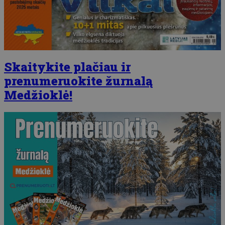
Skaitykite plačiau ir
prenumeruokite žurnalą
Medžioklė!