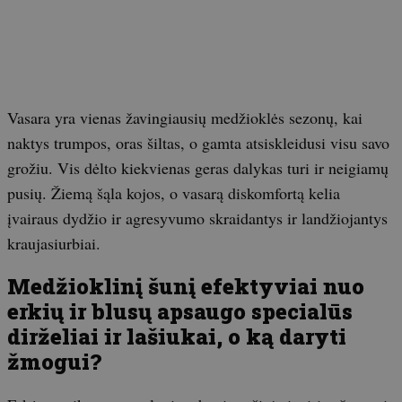
Vasara yra vienas žavingiausių medžioklės sezonų, kai
naktys trumpos, oras šiltas, o gamta atsiskleidusi visu savo
grožiu. Vis dėlto kiekvienas geras dalykas turi ir neigiamų
pusių. Žiemą šąla kojos, o vasarą diskomfortą kelia
įvairaus dydžio ir agresyvumo skraidantys ir landžiojantys
kraujasiurbiai.
Medžioklinį šunį efektyviai nuo
erkių ir blusų apsaugo specialūs
dirželiai ir lašiukai, o ką daryti
žmogui?