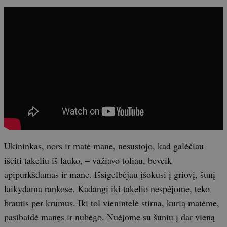
Ūkininkas, nors ir matė mane, nesustojo, kad galėčiau
išeiti takeliu iš lauko, – važiavo toliau, beveik
apipurkšdamas ir mane. Išsigelbėjau įšokusi į griovį, šunį
laikydama rankose. Kadangi iki takelio nespėjome, teko
brautis per krūmus. Iki tol vienintelė stirna, kurią matėme,
pasibaidė manęs ir nubėgo. Nuėjome su šuniu į dar vieną