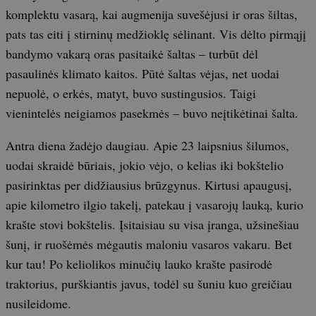
komplektu vasarą, kai augmenija suvešėjusi ir oras šiltas,
pats tas eiti į stirninų medžioklę sėlinant. Vis dėlto pirmąjį
bandymo vakarą oras pasitaikė šaltas – turbūt dėl
pasaulinės klimato kaitos. Pūtė šaltas vėjas, net uodai
nepuolė, o erkės, matyt, buvo sustingusios. Taigi
vienintelės neigiamos pasekmės – buvo neįtikėtinai šalta.
Antra diena žadėjo daugiau. Apie 23 laipsnius šilumos,
uodai skraidė būriais, jokio vėjo, o kelias iki bokštelio
pasirinktas per didžiausius brūzgynus. Kirtusi apaugusį,
apie kilometro ilgio takelį, patekau į vasarojų lauką, kurio
krašte stovi bokštelis. Įsitaisiau su visa įranga, užsinešiau
šunį, ir ruošėmės mėgautis maloniu vasaros vakaru. Bet
kur tau! Po keliolikos minučių lauko krašte pasirodė
traktorius, purškiantis javus, todėl su šuniu kuo greičiau
nusileidome.