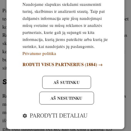
Naudojame slapukus siekdami suasmeninti
Palyginti su anksčiau išbandytu Tickless, Rovince
turinį, skelbimus ir analizuoti srautą. Taip pat
dalijamės informacija apie jūsų naudojimąsi
technologija visiškai kitokia. Pirmuoju atveju velkamasi bet
mūsų svetaine su mūsų reklamos ir analizės
kokius drabužius ir tik įjungiamas mažas prietaisas, o
partneriais, kurie gali ją sujungti su kita
Rovince visa apranga saugo nuo kraujasiurbių. Didžiausias
informacija, kurią jiems pateikėte arba kurią jie
skirtumas tas, kad Tickless galima netyčia pamesti, o
surinko, kai naudojatės jų paslaugomis.
kelnių taip lengvai nepradanginsi. Abi sistemos išbandant
Privatumo politika
buvo efektyvios. Toliau naudosiu ir vieną, ir kitą pagal
RODYTI VISUS PARTNERIUS
(1884) →
situaciją.
Specifikacijos
AŠ SUTINKU
Rovince Europoje parduodama jau daugiau kaip penkerius
AŠ NESUTINKU
metus, ir ši apranga yra ypatinga dėl patentuotos
medžiagos Zeck-Protec, kuria yra apdorota. Tai yra
PARODYTI DETALIAU
išvystyta apsauga nuo erkių, sukurta profesionalams, bet
gali būti naudojama bet ko, kas tik eina į gamtą. ES