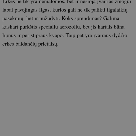
Erkės ne tik yra nemalonios, bet ir nešioja įvairias žmogui
labai pavojingas ligas, kurios gali ne tik palikti ilgalaikių
pasekmių, bet ir nužudyti. Koks sprendimas? Galima
kaskart purkštis specialiu aerozoliu, bet jis kartais būna
lipnus ir per stipraus kvapo. Taip pat yra įvairaus dydžio
erkes baidančių prietaisų.