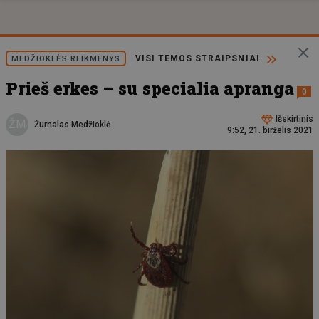
VISI TEMOS STRAIPSNIAI
MEDŽIOKLĖS REIKMENYS
Prieš erkes – su specialia apranga
0
Išskirtinis
ŽM
Žurnalas Medžioklė
9:52, 21. birželis 2021