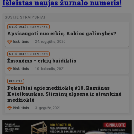
Išleistas naujas žurnalo numeris!
SUSIJĘ STRAIPSNIAI
MEDŽIOKLĖS REIKMENYS
Apsisaugoti nuo erkių. Kokios galimybės?
Išskirtinis
24. rugpjūtis, 2020
MEDŽIOKLĖS REIKMENYS
Žmonėms – erkių baidiklis
Išskirtinis
10. balandis, 2021
PATIRTIS
Pokalbiai apie medžioklę #16. Ramūnas
Kvietkauskas. Stirninų elgsena ir atrankinė
medžioklė
Išskirtinis
3. gegužė, 2021