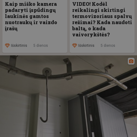
Kaip miško kamera
VIDEO! Kodėl
padaryti įspūdingų
reikalingi skirtingi
laukinės gamtos
termovizoriaus spalvų
nuotraukų ir vaizdo
režimai? Kada naudoti
įrašų
baltą, o kada
vaivorykštės?
Išskirtinis
5 dienos
Išskirtinis
5 dienos