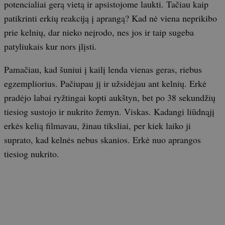
potencialiai gerą vietą ir apsistojome laukti. Tačiau kaip
patikrinti erkių reakciją į aprangą? Kad nė viena neprikibo
prie kelnių, dar nieko neįrodo, nes jos ir taip sugeba
patyliukais kur nors įlįsti.
Pamačiau, kad šuniui į kailį lenda vienas geras, riebus
egzempliorius. Pačiupau jį ir užsidėjau ant kelnių. Erkė
pradėjo labai ryžtingai kopti aukštyn, bet po 38 sekundžių
tiesiog sustojo ir nukrito žemyn. Viskas. Kadangi liūdnąjį
erkės kelią filmavau, žinau tiksliai, per kiek laiko ji
suprato, kad kelnės nebus skanios. Erkė nuo aprangos
tiesiog nukrito.