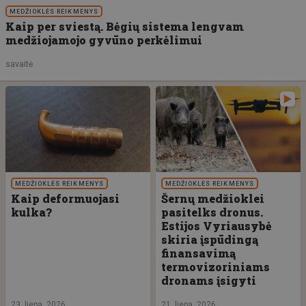
MEDŽIOKLĖS REIKMENYS
Kaip per sviestą. Bėgių sistema lengvam
medžiojamojo gyvūno perkėlimui
savaitė
MEDŽIOKLĖS REIKMENYS
MEDŽIOKLĖS REIKMENYS
Kaip deformuojasi
Šernų medžioklei
kulka?
pasitelks dronus.
Estijos Vyriausybė
skiria įspūdingą
finansavimą
termovizoriniams
dronams įsigyti
23. liepa, 2026
21. liepa, 2026