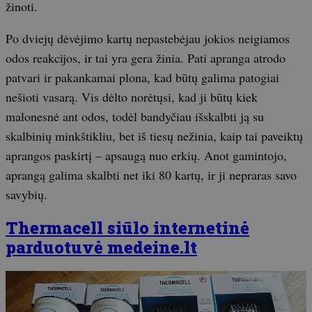
žinoti.
Po dviejų dėvėjimo kartų nepastebėjau jokios neigiamos
odos reakcijos, ir tai yra gera žinia. Pati apranga atrodo
patvari ir pakankamai plona, kad būtų galima patogiai
nešioti vasarą. Vis dėlto norėtųsi, kad ji būtų kiek
malonesnė ant odos, todėl bandyčiau išskalbti ją su
skalbinių minkštikliu, bet iš tiesų nežinia, kaip tai paveiktų
aprangos paskirtį – apsaugą nuo erkių. Anot gamintojo,
aprangą galima skalbti net iki 80 kartų, ir ji nepraras savo
savybių.
Thermacell siūlo internetinė
parduotuvė medeine.lt