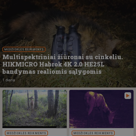
MEDŽIOKLĖS REIKMENYS
Multispektriniai žiūronai su cinkeliu.
HIKMICRO Habrok 4K 2.0 HE25L
bandymas realiomis sąlygomis
1 diena
MEDŽIOKLĖS REIKMENYS
MEDŽIOKLĖS REIKMENYS