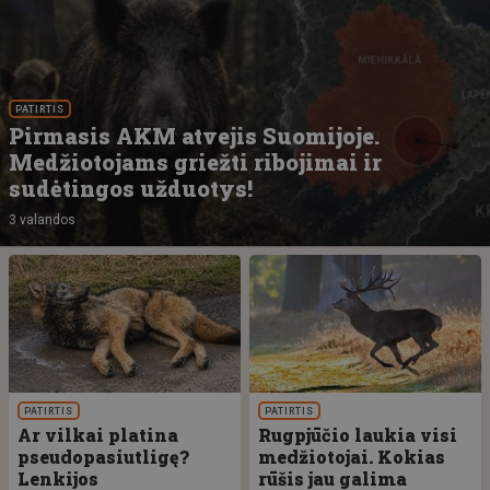
PATIRTIS
Pirmasis AKM atvejis Suomijoje.
Medžiotojams griežti ribojimai ir
sudėtingos užduotys!
3 valandos
PATIRTIS
PATIRTIS
Ar vilkai platina
Rugpjūčio laukia visi
pseudopasiutligę?
medžiotojai. Kokias
Lenkijos
rūšis jau galima