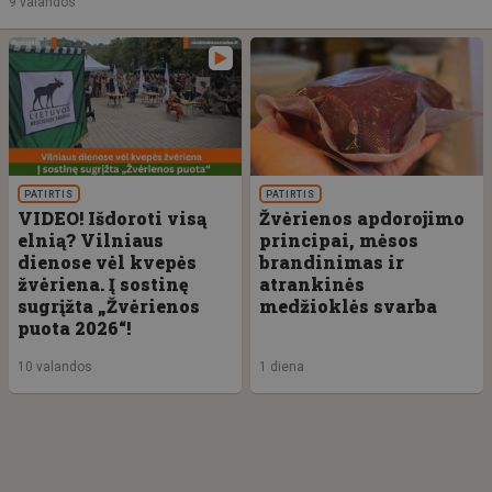
9 valandos
PATIRTIS
PATIRTIS
VIDEO! Išdoroti visą
Žvėrienos apdorojimo
elnią? Vilniaus
principai, mėsos
dienose vėl kvepės
brandinimas ir
žvėriena. Į sostinę
atrankinės
sugrįžta „Žvėrienos
medžioklės svarba
puota 2026“!
10 valandos
1 diena