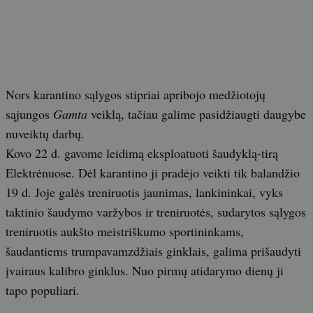
Nors karantino sąlygos stipriai apribojo medžiotojų
sąjungos
Gamta
veiklą, tačiau galime pasidžiaugti daugybe
nuveiktų darbų.
Kovo 22 d. gavome leidimą eksploatuoti šaudyklą-tirą
Elektrėnuose. Dėl karantino ji pradėjo veikti tik balandžio
19 d. Joje galės treniruotis jaunimas, lankininkai, vyks
taktinio šaudymo varžybos ir treniruotės, sudarytos sąlygos
treniruotis aukšto meistriškumo sportininkams,
šaudantiems trumpavamzdžiais ginklais, galima prišaudyti
įvairaus kalibro ginklus. Nuo pirmų atidarymo dienų ji
tapo populiari.