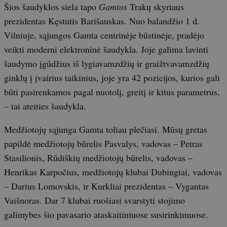
Šios šaudyklos siela tapo
Gamtos
Trakų skyriaus
prezidentas Kęstutis Barišauskas. Nuo balandžio 1 d.
Vilniuje, sąjungos Gamta centrinėje būstinėje, pradėjo
veikti moderni elektroninė šaudykla. Joje galima lavinti
šaudymo įgūdžius iš lygiavamzdžių ir graižtvavamzdžių
ginklų į įvairius taikinius, joje yra 42 pozicijos, kurios gali
būti pasirenkamos pagal nuotolį, greitį ir kitus parametrus,
– tai ateities šaudykla.
Medžiotojų sąjunga Gamta toliau plečiasi. Mūsų gretas
papildė medžiotojų būrelis Pasvalys, vadovas – Petras
Stasilionis, Rūdiškių medžiotojų būrelis, vadovas –
Henrikas Karpočius, medžiotojų klubai Dubingiai, vadovas
– Darius Lomovskis, ir Kurkliai prezidentas – Vygantas
Vaišnoras. Dar 7 klubai ruošiasi svarstyti stojimo
galimybes šio pavasario ataskaitiniuose susirinkimuose.