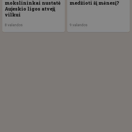
mokslininkai nustatė
medžioti šį mėnesį?
Aujeskio ligos atvejį
vilkui
8 valandos
9 valandos