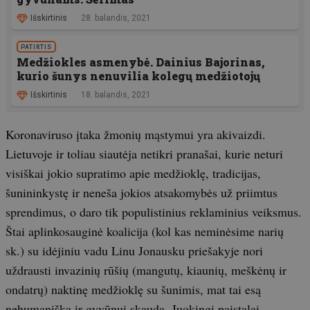
Išskirtinis
28. balandis, 2021
PATIRTIS
Medžiokles asmenybė. Dainius Bajorinas,
kurio šunys nenuvilia kolegų medžiotojų
Išskirtinis
18. balandis, 2021
Koronaviruso įtaka žmonių mąstymui yra akivaizdi.
Lietuvoje ir toliau siautėja netikri pranašai, kurie neturi
visiškai jokio supratimo apie medžioklę, tradicijas,
šunininkystę ir neneša jokios atsakomybės už priimtus
sprendimus, o daro tik populistinius reklaminius veiksmus.
Štai aplinkosauginė koalicija (kol kas neminėsime narių
sk.) su idėjiniu vadu Linu Jonausku priešakyje nori
uždrausti invazinių rūšių (mangutų, kiaunių, meškėnų ir
ondatrų) naktinę medžioklę su šunimis, mat tai esą
nehumaniška ir gyvūnui skauda. Juokingi paistalai –