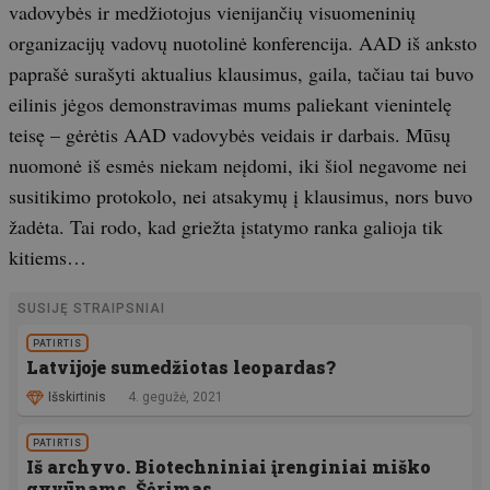
vadovybės ir medžiotojus vienijančių visuomeninių
organizacijų vadovų nuotolinė konferencija. AAD iš anksto
paprašė surašyti aktualius klausimus, gaila, tačiau tai buvo
eilinis jėgos demonstravimas mums paliekant vienintelę
teisę – gėrėtis AAD vadovybės veidais ir darbais. Mūsų
nuomonė iš esmės niekam neįdomi, iki šiol negavome nei
susitikimo protokolo, nei atsakymų į klausimus, nors buvo
žadėta. Tai rodo, kad griežta įstatymo ranka galioja tik
kitiems…
SUSIJĘ STRAIPSNIAI
PATIRTIS
Latvijoje sumedžiotas leopardas?
Išskirtinis
4. gegužė, 2021
PATIRTIS
Iš archyvo. Biotechniniai įrenginiai miško
gyvūnams. Šėrimas