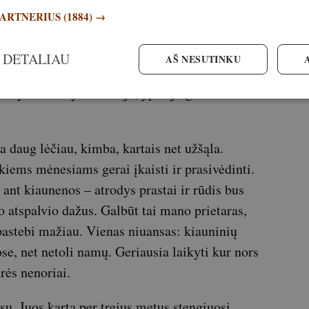
PARTNERIUS
(1884) →
us nuplaunu aukšto slėgio srove, rūdžių
 DETALIAU
AŠ NESUTINKU
ir senus dažus, paskui perdažau rūdijimui
tai yra nedažyti ir rūdija, ypač jeigu netoliese
ia daug lėčiau, kimba, kartais net užšąla.
iems mėnesiams gerai įkaisti ir prasivėdinti.
 ant kiaunenos – atrodys prastai ir rūdis bus
o atspalvio dažus. Galbūt tai mano prietaras,
pastebi mažiau. Vienas niuansas: kiauninių
e, net netoli namų. Geriausia laikyti kur nors
rės nenoriai.
su. Juos kartą per trejus metus stengiuosi