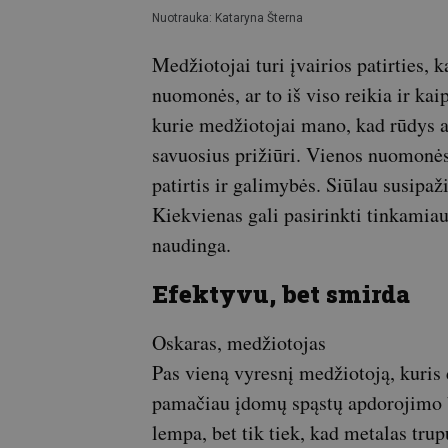
Nuotrauka: Kataryna Šterna
Medžiotojai turi įvairios patirties, k
nuomonės, ar to iš viso reikia ir kai
kurie medžiotojai mano, kad rūdys ant
savuosius prižiūri. Vienos nuomonė
patirtis ir galimybės. Siūlau susipaž
Kiekvienas gali pasirinkti tinkamiaus
naudinga.
Efektyvu, bet smirda
Oskaras, medžiotojas
Pas vieną vyresnį medžiotoją, kuris
pamačiau įdomų spąstų apdorojimo bū
lempa, bet tik tiek, kad metalas trup