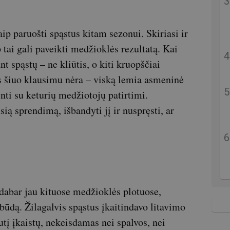
aip paruošti spąstus kitam sezonui. Skiriasi ir
p tai gali paveikti medžioklės rezultatą. Kai
 spąstų – ne kliūtis, o kiti kruopščiai
s šiuo klausimu nėra – viską lemia asmeninė
inti su keturių medžiotojų patirtimi.
ią sprendimą, išbandyti jį ir nuspręsti, ar
 dabar jau kituose medžioklės plotuose,
dą. Žilagalvis spąstus įkaitindavo litavimo
utį įkaistų, nekeisdamas nei spalvos, nei