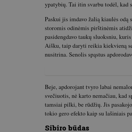
ypatybių. Tai itin svarbu todėl, kad 
Paskui jis imdavo žalią kiaulės odą s
storomis odinėmis pirštinėmis atidži
pasidengdavo taukų sluoksniu, kuris į
Aišku, taip daryti reikia kiekvieną s
nusitrina. Senolis spąstus apdorodav
Beje, apdorojant tvyro labai nemalon
svečiuotis, nė karto nemačiau, kad s
tamsiai pilki, be rūdžių. Jis pasakojo
tokio gero efekto kaip su lašiniais p
Sibiro būdas