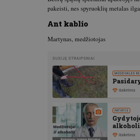
pakeisti, nes spyruoklių metalas ilga
Ant kablio
Martynas, medžiotojas
SUSIJĘ STRAIPSNIAI
MEDŽIOKLĖS R
Pasidary
Išskirtinis
PATIRTIS
Gydytojo
alkoholi
Išskirtinis