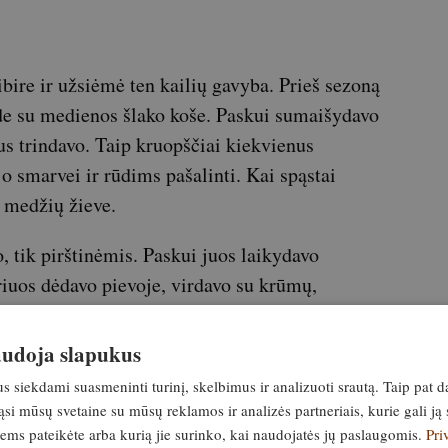
ire ir užsiėmė ten kailių gavyba. Prieš sezoną
de su medienos šlako koše. Paskui sumaišydavo
us trindavo. Taip kruopščiai kiekvienus
o smarvei ir rūdims pašalinti. Kai spąstai
u medžių žieve.
 tik pirštinėmis. Paskui juos laikydavo
riuos dėdavo pievoje, virdavo su krūmų,
e, žievėmis. Spęsdamas naudodavo šernų šerių
kojiniai spąstai, kuriuos dabar Europoje naudoti
naudoja slapukus
o principai, manau, tinka ir rėminiams.
siekdami suasmeninti turinį, skelbimus ir analizuoti srautą. Taip pat d
si mūsų svetaine su mūsų reklamos ir analizės partneriais, kurie gali ją 
ažai
jiems pateikėte arba kurią jie surinko, kai naudojatės jų paslaugomis.
Pri