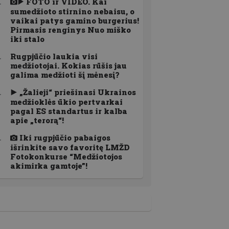
FOTO ir VIDEO. Kai
sumedžioto stirnino nebaisu, o
vaikai patys gamino burgerius!
Pirmasis renginys Nuo miško
iki stalo
Rugpjūčio laukia visi
medžiotojai. Kokias rūšis jau
galima medžioti šį mėnesį?
„Žalieji“ priešinasi Ukrainos
medžioklės ūkio pertvarkai
pagal ES standartus ir kalba
apie „terorą“!
Iki rugpjūčio pabaigos
išrinkite savo favoritę LMŽD
Fotokonkurse “Medžiotojos
akimirka gamtoje”!