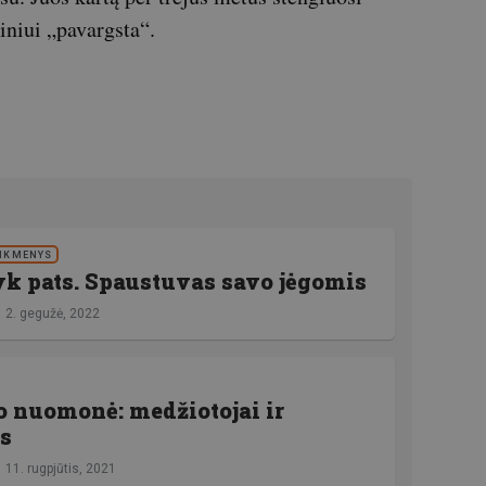
iniui „pavargsta“.
EIKMENYS
k pats. Spaustuvas savo jėgomis
2. gegužė, 2022
 nuomonė: medžiotojai ir
s
11. rugpjūtis, 2021