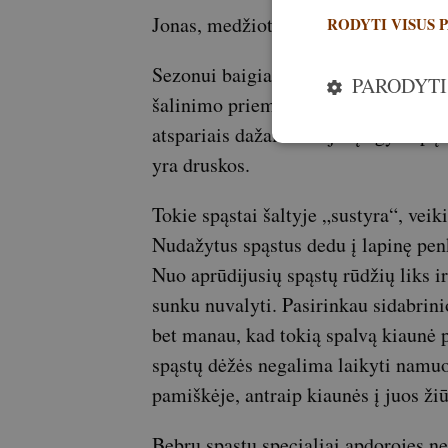
Jonas, medžiotojas
RODYTI VISUS 
Sezonui baigiantis, kiauninius spąst
PARODYTI
šalinimo priemone nuvalau ir rūdis, 
atspariais dažais. Naujai įsigyti spąs
yra druskos.
Tokie spąstai šaltyje „sustyra“, veik
Nudažytus spąstus dedu į lapinę penk
Nuo aprūdijusių spąstų rūdžių liks ir
sunku nuvalyti. Pasirinkau sidabrini
bet manau, kad tokią spalvą kiaunė 
spąstų dėžės negalima laikyti namuos
pamiškėje, antraip kiaunės į juos žiū
Bebrų spąstų specialiai apdorojęs ne