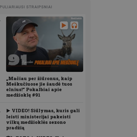
PULIARIAUSI STRAIPSNIAI
„Mačiau per žiūronus, kaip
Meškučiuose jie šaudė tuos
elnius!“ Pokalbiai apie
medžioklę #91
VIDEO! Siūlymas, kuris gali
leisti ministerijai pakeisti
vilkų medžioklės sezono
pradžią