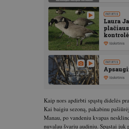
PATIRTIS
Laura Ja
plačiaus
kontrol
Išskirtinis
PATIRTIS
Apsaugin
Išskirtinis
Kaip nors apdirbti spąstų didelės p
Kai baigiu sezoną, pakabinu pašiūrėj
Manau, po vandeniu kvapas nesklind
nuvalau švariu audiniu. Spąstai juk p