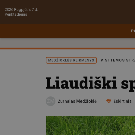
2026 Rugpjūtis 7 d.
Penktadienis
P
VISI TEMOS STR
MEDŽIOKLĖS REIKMENYS
Liaudiški s
ŽM
Žurnalas Medžioklė
Išskirtinis