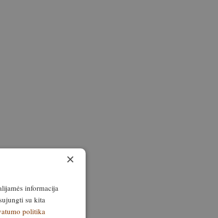
×
alijamės informacija
sujungti su kita
vatumo politika