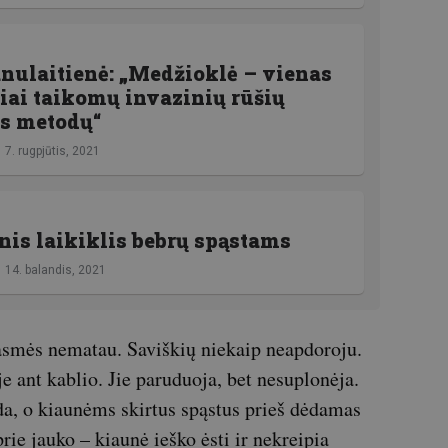
nulaitienė: „Medžioklė – vienas
iai taikomų invazinių rūšių
ės metodų“
7. rugpjūtis, 2021
is laikiklis bebrų spąstams
14. balandis, 2021
rasmės nematau. Saviškių niekaip neapdoroju.
e ant kablio. Jie paruduoja, bet nesuplonėja.
a, o kiaunėms skirtus spąstus prieš dėdamas
rie jauko – kiaunė ieško ėsti ir nekreipia