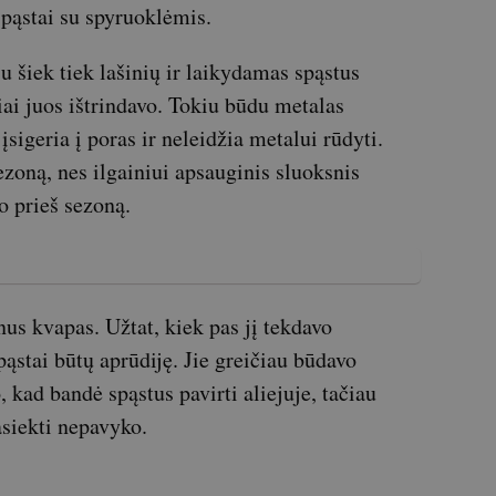
spąstai su spyruoklėmis.
u šiek tiek lašinių ir laikydamas spąstus
ai juos ištrindavo. Tokiu būdu metalas
sigeria į poras ir neleidžia metalui rūdyti.
ezoną, nes ilgainiui apsauginis sluoksnis
o prieš sezoną.
us kvapas. Užtat, kiek pas jį tekdavo
pąstai būtų aprūdiję. Jie greičiau būdavo
, kad bandė spąstus pavirti aliejuje, tačiau
asiekti nepavyko.