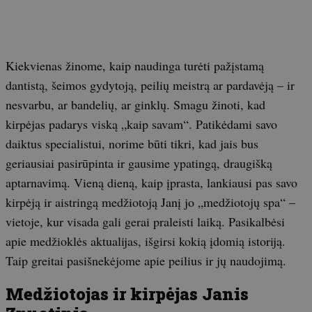
Kiekvienas žinome, kaip naudinga turėti pažįstamą
dantistą, šeimos gydytoją, peilių meistrą ar pardavėją – ir
nesvarbu, ar bandelių, ar ginklų. Smagu žinoti, kad
kirpėjas padarys viską „kaip savam“. Patikėdami savo
daiktus specialistui, norime būti tikri, kad jais bus
geriausiai pasirūpinta ir gausime ypatingą, draugišką
aptarnavimą. Vieną dieną, kaip įprasta, lankiausi pas savo
kirpėją ir aistringą medžiotoją Janį jo „medžiotojų spa“ –
vietoje, kur visada gali gerai praleisti laiką. Pasikalbėsi
apie medžioklės aktualijas, išgirsi kokią įdomią istoriją.
Taip greitai pasišnekėjome apie peilius ir jų naudojimą.
Medžiotojas ir kirpėjas Janis