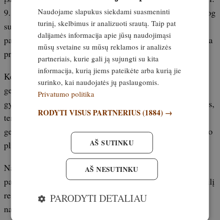
Naudojame slapukus siekdami suasmeninti
9. Jo plona, 9 cm ilgio nerūdijančiojo plieno geležtė tiesiog
turinį, skelbimus ir analizuoti srautą. Taip pat
sukurta smulkesniems darbams. Geležtė – iš labai
dalijamės informacija apie jūsų naudojimąsi
patvaraus Sandvik 12C27. Gluosnio rankena puikiai limpa
mūsų svetaine su mūsų reklamos ir analizės
prie rankos.
partneriais, kurie gali ją sujungti su kita
informacija, kurią jiems pateikėte arba kurią jie
Kolegų dėka gavau ir EKA Swingblade G3 dvipusės
surinko, kai naudojatės jų paslaugomis.
geležtės medžioklinį peilį. Viena geležtės dalis skirta
Privatumo politika
gyvūnams skrosti, kita – odai pjauti. Kad pakeistum puses,
RODYTI VISUS PARTNERIUS
(1884) →
tereikia paspausti mygtuką peilio rankenoje. Ir šio peilio
geležtė pagaminta iš aukštos kokybės švedų nerūdijančiojo
AŠ SUTINKU
plieno Sandvik 12C27.
Naujasis peilis savo premjeros dar tik laukia, tačiau jo
AŠ NESUTINKU
patogumas rankoje ir geležtės plienas rodo, kad senąjį peilį
reikės palikti sunkesniems darbams, o dorojant naudoti
PARODYTI DETALIAU
naująjį švedų meistrų gaminį.“