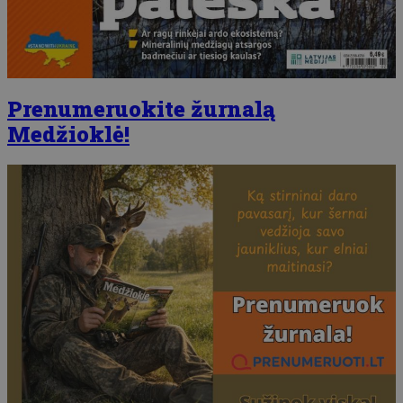
Prenumeruokite žurnalą
Medžioklė!