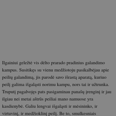
Ilgainiui geležtė vis dėlto prarado pradinius galandimo
kampus. Susitikęs su vienu medžiotoju pasikalbėjau apie
peilių galandimą, jis parodė savo išrastą aparatą, kuriuo
peilį galima išgaląsti norimu kampu, nors tai ir užtrunka.
Truputį pagalvojęs pats pasigaminau panašų įrenginį ir jau
ilgiau nei metai aštrūs peiliai mano namuose yra
kasdienybė. Galiu lengvai išgaląsti ir mėsininko, ir
virtuvinį, ir medžioklinį peilį. Be to, smulkesniais