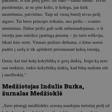
pasidomėjo, ar ne prie kelio, ir kolega, jau kiek
nustebintas, patvirtino. Taip už vieną butelį tėvas peilį
atgavo. Tai buvo principo reikalas, nes peilis – svainio
atminimas. Dabar peilis guli seife nebenaudojamas, o ši
istorija jam suteikia ypatingą prasmę – jis tarsi relikvija,
iškart kita vertė. Vienais peiliais dirbama, o kitus norisi
padėti į seifą ir tik apžiūrėti prisimenant kokią istoriją.
Gerai, kai turi kokį kokybišką ir gerą daiktą. Jeigu ką nors
sau renkiesi, rinkis kokybišką daiktą, kad būtų malonu eiti
į medžioklę.“
Medžiotojas Indulis Burka,
žurnalas Medžioklė
„Savo pirmąjį medžioklės sezoną naudojau turistinį peilį už