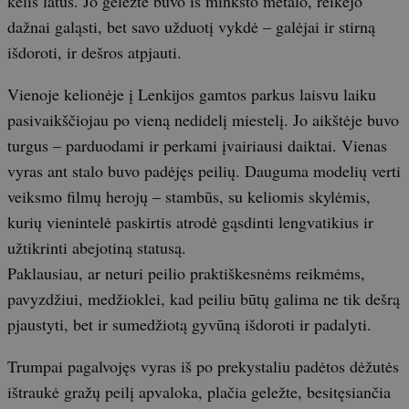
kelis latus. Jo geležtė buvo iš minkšto metalo, reikėjo
dažnai galąsti, bet savo užduotį vykdė – galėjai ir stirną
išdoroti, ir dešros atpjauti.
Vienoje kelionėje į Lenkijos gamtos parkus laisvu laiku
pasivaikščiojau po vieną nedidelį miestelį. Jo aikštėje buvo
turgus – parduodami ir perkami įvairiausi daiktai. Vienas
vyras ant stalo buvo padėjęs peilių. Dauguma modelių verti
veiksmo filmų herojų – stambūs, su keliomis skylėmis,
kurių vienintelė paskirtis atrodė gąsdinti lengvatikius ir
užtikrinti abejotiną statusą.
Paklausiau, ar neturi peilio praktiškesnėms reikmėms,
pavyzdžiui, medžioklei, kad peiliu būtų galima ne tik dešrą
pjaustyti, bet ir sumedžiotą gyvūną išdoroti ir padalyti.
Trumpai pagalvojęs vyras iš po prekystaliu padėtos dėžutės
ištraukė gražų peilį apvaloka, plačia geležte, besitęsiančia