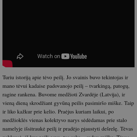
Turiu istoriją apie tėvo peilį. Jo svainis buvo tekintojas ir
mano tėvui kadaise padovanojo peilį – tvarkingą, patogų,
ragine rankena. Buvome medžioti Zvardėje (Latvija), ir
vieną dieną skrodžiant gyvūną peilis pasimiršo miške. Taip
ir liko kažkur prie kelio. Praėjus kuriam laikui, po
medžioklės vienas kolektyvo narys sėdėdamas prie stalo
namelyje išsitraukė peilį ir pradėjo pjaustyti dešrelę. Tėvas
paklausė, iš kur peilį gavo, tas sako – radau miške. Tėvas