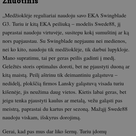
Znuotinis
„Medžioklėje reguliariai naudoju savo EKA Swingblade
G3. Turiu ir kitą EKA peiliuką – modelis Swede88, jį
paprastai naudoju virtuvėje, susitepu kokį sumuštinį ar ką
nors papjaustau. Su Swingblade nepjaunu nei medienos,
nei ko kito, naudoju tik medžioklėje, tik darbui lupykloje.
Mano supratimu, tai per geras peilis gadinti į medį.
Geležtės storis optimalus doroti, bet ne pjaustyti duoną ar
kitą maistą. Peilį aštrinu tik deimantiniu galąstuvu –
nedidelį, plokščią firmos Lansky galąstuvą visada turiu
kišenėje, jis neužima daug vietos. Kietis labai geras, bet
jeigu tenka pjaustyti kaulus ar metalą, vežu galąsti pas
meistrą, paprastai du kartus per sezoną. Mažąjį Swede88
naudoju viskam, išskyrus dorojimą.
Gerai, kad pas mus dar liko šernų. Turiu įdomų