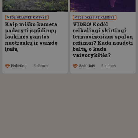
MEDŽIOKLĖS REIKMENYS
MEDŽIOKLĖS REIKMENYS
Kaip miško kamera
VIDEO! Kodėl
padaryti įspūdingų
reikalingi skirtingi
laukinės gamtos
termovizoriaus spalvų
nuotraukų ir vaizdo
režimai? Kada naudoti
įrašų
baltą, o kada
vaivorykštės?
Išskirtinis
5 dienos
Išskirtinis
5 dienos