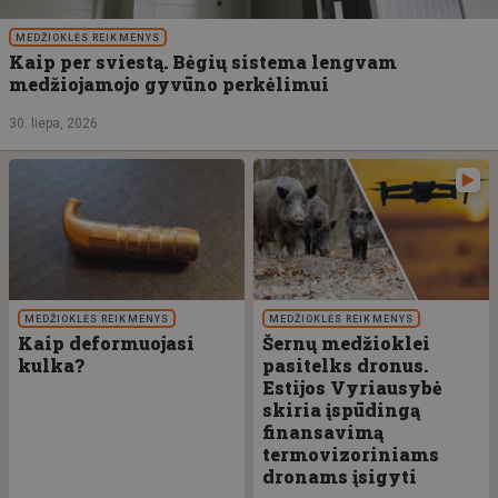
MEDŽIOKLĖS REIKMENYS
Kaip per sviestą. Bėgių sistema lengvam
medžiojamojo gyvūno perkėlimui
30. liepa, 2026
MEDŽIOKLĖS REIKMENYS
MEDŽIOKLĖS REIKMENYS
Kaip deformuojasi
Šernų medžioklei
kulka?
pasitelks dronus.
Estijos Vyriausybė
skiria įspūdingą
finansavimą
termovizoriniams
dronams įsigyti