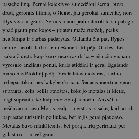
pastebėjimą. Pernai kolektyvo sumedžioti šernai buvo
drūti, geromis iltimis, o šiemet jau gerokai sumenkę, nors
iltys vis dar geros. Šernus mano peiliu doroti labai patogu,
ypač pjauti prie kojos – įpjauni mažą ruoželį, peilis
neatšimpa ir darbas padarytas. Galandu čia pat, Rygos
centre, netoli darbo, ten nešame ir kirpėjų žirkles. Bet
reikia žiūrėti, kaip kuris meistras dirba – aš nešu vienam
vyresnio amžiaus ponui, kuris atidžiai ir gerai išgalanda
mano medžioklinį peilį. Yra ir kitas meistras, kuriuo
nebepasitikiu, nes kokybė skiriasi. Senasis meistras gerai
supranta, koks peilis atneštas, koks jo metalas ir kietis,
taigi supranta, ko kaip medžiotojas noriu. Anksčiau
nešdavau ir savo Moras peilį – meistras pasakė, kad tai tik
paprastas turistinis peiliukas, bet ir jis gerai pjaudavo.
Metalas buvo minkštesnis, bet porą kartų pertrauki per
galąstuvą – ir vėl gerai.