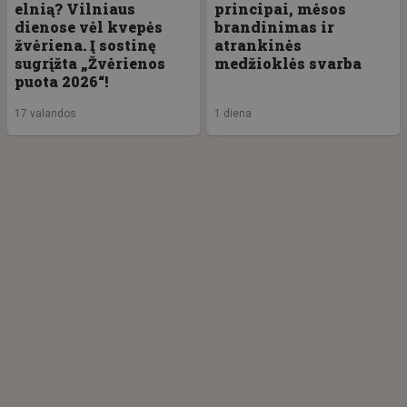
elnią? Vilniaus
principai, mėsos
dienose vėl kvepės
brandinimas ir
žvėriena. Į sostinę
atrankinės
sugrįžta „Žvėrienos
medžioklės svarba
puota 2026“!
17 valandos
1 diena