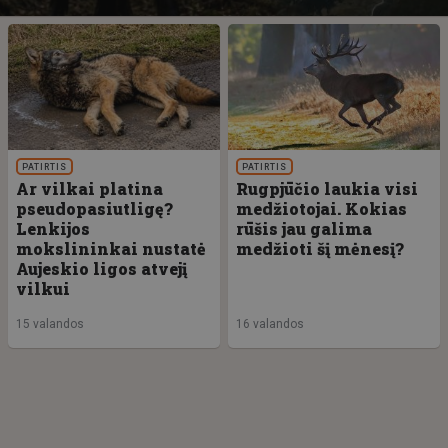
PATIRTIS
PATIRTIS
Ar vilkai platina
Rugpjūčio laukia visi
pseudopasiutligę?
medžiotojai. Kokias
Lenkijos
rūšis jau galima
mokslininkai nustatė
medžioti šį mėnesį?
Aujeskio ligos atvejį
vilkui
15 valandos
16 valandos