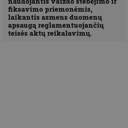
naudojantis vaizdo stebėjimo ir
fiksavimo priemonėmis,
laikantis asmens duomenų
apsaugą reglamentuojančių
teisės aktų reikalavimų.