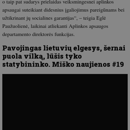
o taip pat sudarys prielaidas veiksmingesnei aplinkos
apsaugai suteikiant didesnius įgaliojimus pareigūnams bei
užtikrinant jų socialines garantijas“, – teigia Eglė
Paužuolienė, laikinai atliekanti Aplinkos apsaugos
departamento direktorės funkcijas.
Pavojingas lietuvių elgesys, šernai
puola vilką, lūšis tyko
statybininko. Miško naujienos #19