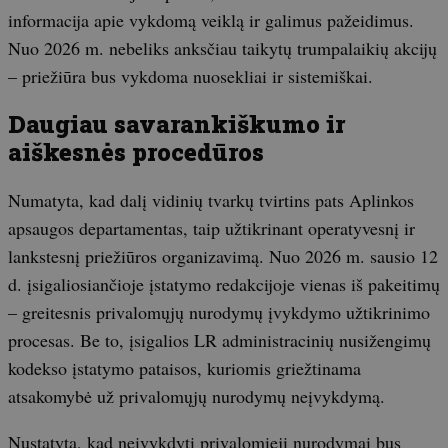
informacija apie vykdomą veiklą ir galimus pažeidimus.
Nuo 2026 m. nebeliks anksčiau taikytų trumpalaikių akcijų
– priežiūra bus vykdoma nuosekliai ir sistemiškai.
Daugiau savarankiškumo ir
aiškesnės procedūros
Numatyta, kad dalį vidinių tvarkų tvirtins pats Aplinkos
apsaugos departamentas, taip užtikrinant operatyvesnį ir
lankstesnį priežiūros organizavimą. Nuo 2026 m. sausio 12
d. įsigaliosiančioje įstatymo redakcijoje vienas iš pakeitimų
– greitesnis privalomųjų nurodymų įvykdymo užtikrinimo
procesas. Be to, įsigalios LR administracinių nusižengimų
kodekso įstatymo pataisos, kuriomis griežtinama
atsakomybė už privalomųjų nurodymų neįvykdymą.
Nustatyta, kad neįvykdyti privalomieji nurodymai bus