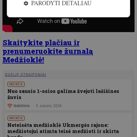
PARODYTI DETALIAU
Skaitykite plačiau ir
prenumeruokite žurnalą
Medžioklė!
SUSIJĘ STRAIPSNIAI
PATIRTIS
Nuo sausio 1-osios galima žvejoti lašišines
žuvis
Išskirtinis
3. sausis, 2026
PATIRTIS
Neteisėta medžioklė Ukmergės rajone:
medžiotojui atimta teisė medžioti ir skirta