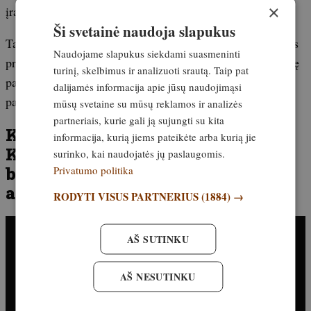
×
įrangą.
Ši svetainė naudoja slapukus
Taip pat numatomos naujos aplinkos apsaugos valstybinės
Naudojame slapukus siekdami suasmeninti
priežiūros pareigūnų socialinės garantijos, įskaitant teisinę
turinį, skelbimus ir analizuoti srautą. Taip pat
pagalbą, profesinės rizikos draudimą ir apsaugą grėsmės
dalijamės informacija apie jūsų naudojimąsi
pareigūnams ar jų šeimos nariams atvejais.
mūsų svetaine su mūsų reklamos ir analizės
partneriais, kurie gali ją sujungti su kita
Kaip dirba AAD inspektoriai?
informacija, kurią jiems pateikėte arba kurią jie
Kriminalistų metodai
surinko, kai naudojatės jų paslaugomis.
brakonieriavimo bylų
Privatumo politika
aplinkybėms išaiškinti!
RODYTI VISUS PARTNERIUS
(1884) →
AŠ SUTINKU
AŠ NESUTINKU