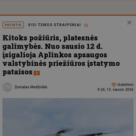
VISI TEMOS STRAIPSNIAI
PATIRTIS
Kitoks požiūris, platesnės
galimybės. Nuo sausio 12 d.
įsigalioja Aplinkos apsaugos
valstybinės priežiūros įstatymo
pataisos
0
Išskirtinis
ŽM
Žurnalas Medžioklė
9:24, 13. sausis 2026