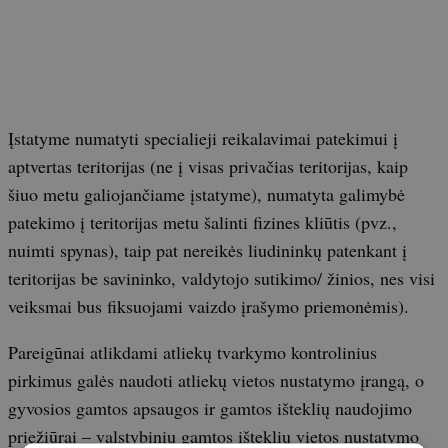
Įstatyme numatyti specialieji reikalavimai patekimui į
aptvertas teritorijas (ne į visas privačias teritorijas, kaip
šiuo metu galiojančiame įstatyme), numatyta galimybė
patekimo į teritorijas metu šalinti fizines kliūtis (pvz.,
nuimti spynas), taip pat nereikės liudininkų patenkant į
teritorijas be savininko, valdytojo sutikimo/ žinios, nes visi
veiksmai bus fiksuojami vaizdo įrašymo priemonėmis).
Pareigūnai atlikdami atliekų tvarkymo kontrolinius
pirkimus galės naudoti atliekų vietos nustatymo įrangą, o
gyvosios gamtos apsaugos ir gamtos išteklių naudojimo
priežiūrai – valstybinių gamtos išteklių vietos nustatymo