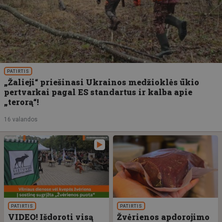
PATIRTIS
„Žalieji“ priešinasi Ukrainos medžioklės ūkio
pertvarkai pagal ES standartus ir kalba apie
„terorą“!
16 valandos
PATIRTIS
PATIRTIS
VIDEO! Išdoroti visą
Žvėrienos apdorojimo