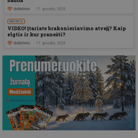
bauda
Išskirtinis
17. gruodis, 2025
PATIRTIS
VIDEO! Įtariate brakonieriavimo atvejį? Kaip
elgtis ir kur pranešti?
Išskirtinis
17. gruodis, 2025