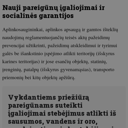
Nauji pareigūnų įgaliojimai ir
socialinės garantijos
Aplinkosaugininkai, aplinkos apsaugą ir gamtos išteklių
naudojimą reglamentuojančių teisės aktų pažeidimų
prevencijai užtikrinti, pažeidimų atskleidimui ir tyrimui
galės be išankstinio įspėjimo atlikti teritorijų (išskyrus
karines teritorijas) ir jose esančių objektų, statinių,
įrenginių, patalpų (išskyrus gyvenamąsias), transporto
priemonių bei kitų objektų apžiūrą.
Vykdantiems priežiūrą
pareigūnams suteikti
įgaliojimai stebėjimus atlikti iš
sausumos, vandens ir oro,